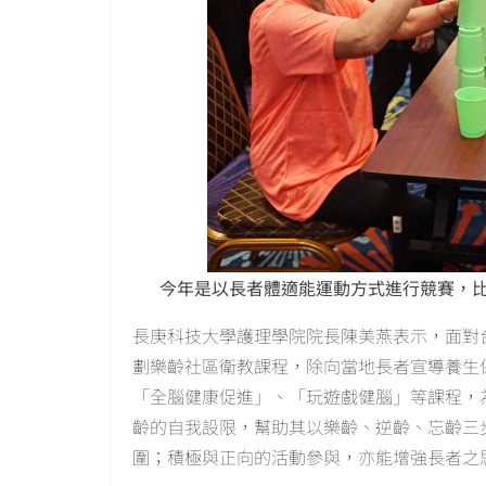
今年是以長者體適能運動方式進行競賽，
長庚科技大學護理學院院長陳美燕表示，面對
劃樂齡社區衛教課程，除向當地長者宣導養生
「全腦健康促進」、「玩遊戲健腦」等課程，
齡的自我設限，幫助其以樂齡、逆齡、忘齡三
圍；積極與正向的活動參與，亦能增強長者之