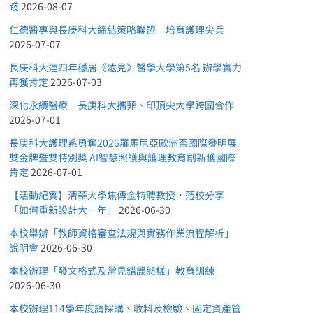
踐
2026-08-07
仁德醫專與長庚科大締結策略聯盟 培育護理尖兵
2026-07-07
長庚科大連四年穩居《遠見》醫學大學第5名 辦學實力
再獲肯定
2026-07-03
深化永續醫療 長庚科大攜菲、印頂尖大學跨國合作
2026-07-01
長庚科大護理系勇奪2026羅馬尼亞歐洲盃國際發明展
雙金牌暨雙特別獎 AI智慧照護與護理教育創新獲國際
肯定
2026-07-01
【活動紀實】清華大學焦傳金特聘教授，蒞校分享
「如何重新設計大一年」
2026-06-30
本校舉辦「教師資格審查法規與實務作業流程解析」
說明會
2026-06-30
本校辦理「發文格式及常見錯誤態樣」教育訓練
2026-06-30
本校辦理114學年度請採購、收料及檢驗、固定資產管