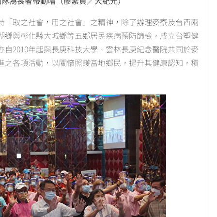
團隊為長者帶動唱（廖素貞／大紀元）
持「取之社會，用之社會」之精神，除了辦理麥寮及台西兩
湖鄉與彰化縣大城鄉等五鄉居民疾病預防篩檢，成立台塑健
自2010年起與長庚科技大學、雲林長庚紀念醫院共同於麥
進之各項活動，以關懷照護當地鄉民，提升其健康認知，積