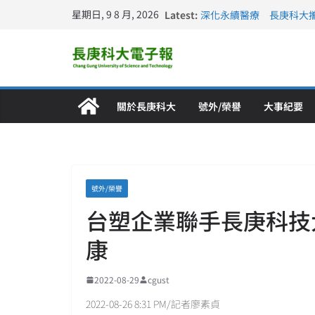
星期日, 9 8 月, 2026
Latest:
深化永續醫療 長庚科大
長庚科大訪凱瑟醫療集團
跨海築夢 長庚科大赴美
仁德醫專與長庚科大締結
長庚科大連四年穩居《遠見
關於長庚科大
號外/榮譽
大事紀要
號外/榮譽
台塑企業聯手長庚科技
康
2022-08-29
cgust
2022-08-26 8:31 PM/記者廖素貞