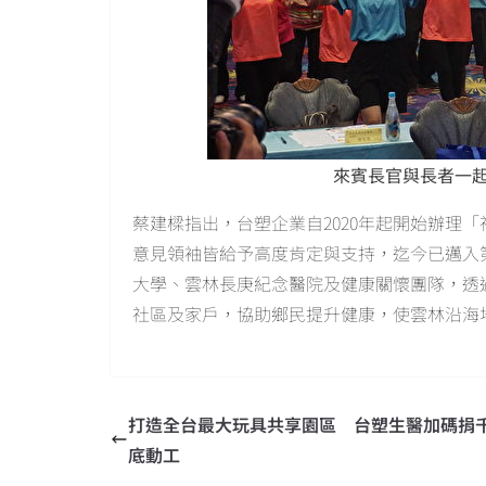
來賓長官與長者一
蔡建樑指出，台塑企業自2020年起開始辦理
意見領袖皆給予高度肯定與支持，迄今已邁入
大學、雲林長庚紀念醫院及健康關懷團隊，透
社區及家戶，協助鄉民提升健康，使雲林沿海
打造全台最大玩具共享園區 台塑生醫加碼捐
底動工