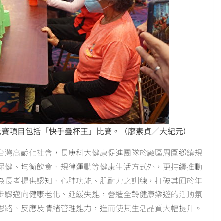
比賽項目包括「快手疊杯王」比賽。（廖素貞／大紀元）
台灣高齡化社會，長庚科大健康促進團隊於廠區周圍鄉鎮規
保健、均衡飲食、規律運動等健康生活方式外，更持續推動
為長者提供認知、心肺功能、肌耐力之訓練，打破其囿於年
步驟邁向健康老化、延緩失能，營造全齡健康樂遊的活動氛
思路、反應及情緒管理能力，進而使其生活品質大幅提升。