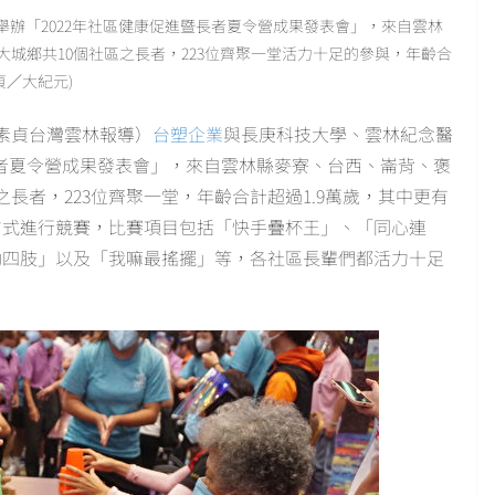
舉辦「2022年社區健康促進暨長者夏令營成果發表會」，來自雲林
城鄉共10個社區之長者，223位齊聚一堂活力十足的參與，年齡合
貞／大紀元)
廖素貞台灣雲林報導）
台塑企業
與長庚科技大學、雲林紀念醫
暨長者夏令營成果發表會」，來自雲林縣麥寮、台西、崙背、褒
長者，223位齊聚一堂，年齡合計超過1.9萬歲，其中更有
方式進行競賽，比賽項目包括「快手疊杯王」、「同心連
!舞動四肢」以及「我嘛最搖擺」等，各社區長輩們都活力十足