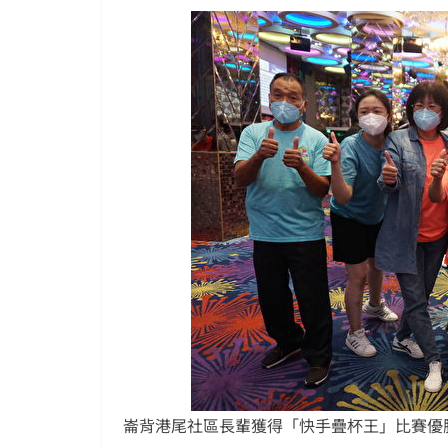
崙背港尾社區長輩獲得「快手疊杯王」比賽優