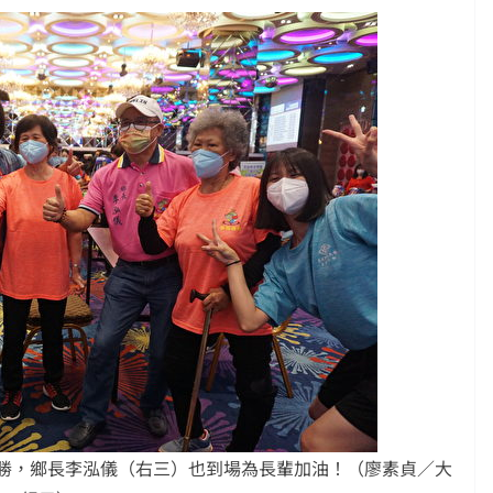
勝，鄉長李泓儀（右三）也到場為長輩加油！（廖素貞／大