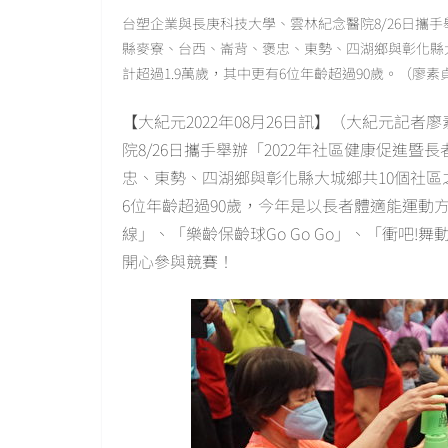
台塑企業與長庚科技大學、雲林紀念醫院8/26日攜手
縣麥寮、台西、崙背、褒忠、東勢、四湖鄉與彰化縣大
計超過1.9萬歲，其中更有6位年齡超過90歲。（廖素
【大紀元2022年08月26日訊】（大紀元記者
院8/26日攜手舉辦「2022年社區健康促進
忠、東勢、四湖鄉與彰化縣大城鄉共10個社區之
6位年齡超過90歲，今年是以長者體適能運動
線」、「樂齡保齡球Go Go Go」、「衝吧
開心參與競賽！