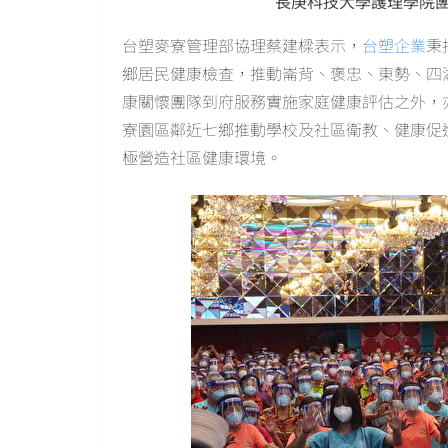
長庚科技大學護理學院
台塑麥寮管理部協理蔡建樑表示，
台塑企業
秉
鄉居民健康檢查，推動崙背、褒忠、東勢、四
康關懷團隊到府服務實施家庭健康評估之外，亦
寮園區鄰近七鄉推動學校及社區衛教、健康促
極營造社區健康環境。