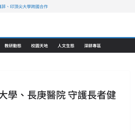
攜菲、印頂尖大學跨國合作
、美容學校收穫豐
直擊健康平權與智慧照護實踐
策略聯盟 培育護理尖兵
》醫學大學第5名 辦學實力再獲肯定
教研動態
校園天地
人文生態
深耕專區
大學、長庚醫院 守護長者健