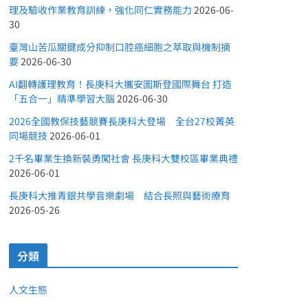
理及驗收作業教育訓練，強化同仁實務能力
2026-06-
30
臺灣山苦瓜關鍵成分抑制口腔癌細胞之萃取與機制摘
要
2026-06-30
AI翻轉護理教育！長庚科大攜安圖斯登國際舞台 打造
「五合一」精準學習大腦
2026-06-30
2026全國教保技藝競賽長庚科大登場 全台27校菁英
同場競技
2026-06-01
2千名畢業生換新裝勇闖社會 長庚科大雙校區畢業典禮
2026-06-01
長庚科大推青銀共學音樂劇場 結合長照與藝術療育
2026-05-26
分類
人文生態