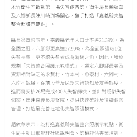
永竹衛生室啟動第一場失智症普篩，衛生局長趙紋華
及六腳鄉長陳川崎到場關心，攜手打造「嘉義縣失智
整合照護示範點」。
縣長翁章梁表示，嘉義縣老年人口比率達21.39%，為
全國之冠，六腳鄉更高達27.99%，為全面照護每1位
失智長輩，更不讓失智者成為漏網之魚，因此，積極
規劃「失智整合照護示範模式」，選定六腳鄉最老及
資源相對缺乏的永賢村、竹本村、魚寮村、六腳村、
六南村試辦，從前段普及民眾失智認知及友善態度，
進而將安排26場完成400人失智篩檢，並針對疑似失智
個案，串連嘉義長庚醫院，提供快速確診及後續個案
管理，打造最完善在地化失智照護模式。
趙紋華表示，為打造嘉義縣失智整合照護示範點，衛
生局主動出擊辦理社區說明會、篩檢評估專業培訓，