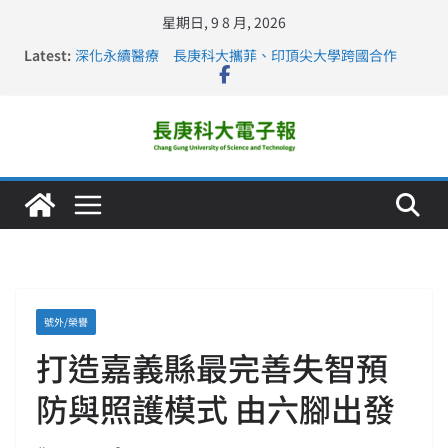
星期日, 9 8 月, 2026
Latest:
深化永續醫療 長庚科大攜菲、印頂尖大學跨國合作
長庚科大訪凱瑟醫療集團、美容學校收穫豐
跨海築夢 長庚科大赴美直擊健康平權與智慧照護實踐
仁德醫專與長庚科大締結策略聯盟 培育護理尖兵
長庚科大連四年穩居《遠見》醫學大學第5名 辦學實力再
獲肯定
號外/榮譽
打造嘉義縣最完善失智預
防與照護模式 由六腳出發