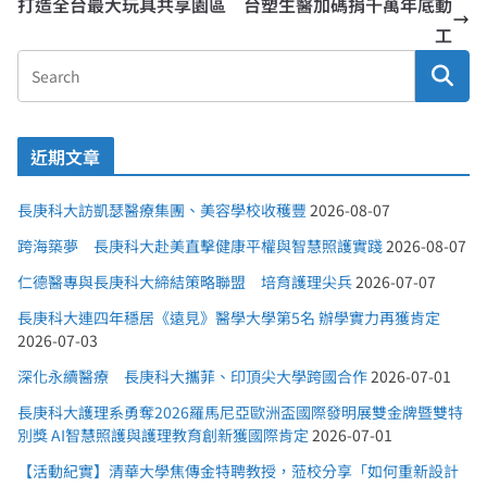
打造全台最大玩具共享園區 台塑生醫加碼捐千萬年底動
工
近期文章
長庚科大訪凱瑟醫療集團、美容學校收穫豐
2026-08-07
跨海築夢 長庚科大赴美直擊健康平權與智慧照護實踐
2026-08-07
仁德醫專與長庚科大締結策略聯盟 培育護理尖兵
2026-07-07
長庚科大連四年穩居《遠見》醫學大學第5名 辦學實力再獲肯定
2026-07-03
深化永續醫療 長庚科大攜菲、印頂尖大學跨國合作
2026-07-01
長庚科大護理系勇奪2026羅馬尼亞歐洲盃國際發明展雙金牌暨雙特
別獎 AI智慧照護與護理教育創新獲國際肯定
2026-07-01
【活動紀實】清華大學焦傳金特聘教授，蒞校分享「如何重新設計