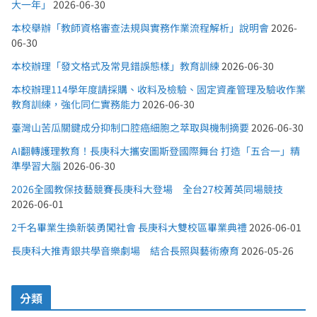
大一年」
2026-06-30
本校舉辦「教師資格審查法規與實務作業流程解析」說明會
2026-
06-30
本校辦理「發文格式及常見錯誤態樣」教育訓練
2026-06-30
本校辦理114學年度請採購、收料及檢驗、固定資產管理及驗收作業
教育訓練，強化同仁實務能力
2026-06-30
臺灣山苦瓜關鍵成分抑制口腔癌細胞之萃取與機制摘要
2026-06-30
AI翻轉護理教育！長庚科大攜安圖斯登國際舞台 打造「五合一」精
準學習大腦
2026-06-30
2026全國教保技藝競賽長庚科大登場 全台27校菁英同場競技
2026-06-01
2千名畢業生換新裝勇闖社會 長庚科大雙校區畢業典禮
2026-06-01
長庚科大推青銀共學音樂劇場 結合長照與藝術療育
2026-05-26
分類