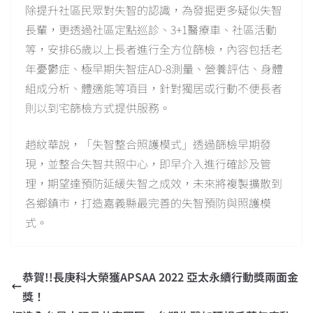
除提升社區民眾對失智的認識，為發掘更多疑似失智
長輩，更透過社區定點巡診、3+1醫療車、社區活動
等，安排65歲以上長者進行全方位篩檢，內容包括老
年憂鬱症、極早期失智症AD-8測量、營養評估、身體
組成分析、體適能等項目，針對獨居或行動不便長者
則以到宅篩檢方式提供服務。
趙紋華說，「失智整合照護模式」透過篩檢早期發
現，並整合失智共照中心，即早介入進行確診及管
理，期望達預防延緩失智之成效，未來將複製擴散到
各鄉鎮市，打造嘉義縣最完善的失智預防與照護模
式。
恭賀!!長庚科大榮獲APSAA 2022 亞太永續行動獎兩面金
獎！