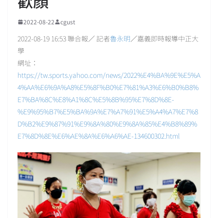
歡顏
2022-08-22
cgust
2022-08-19 16:53 聯合報／ 記者
魯永明
／嘉義即時報導中正大
學
網址：
https://tw.sports.yahoo.com/news/2022%E4%BA%9E%E5%A
4%AA%E6%9A%A8%E5%8F%B0%E7%81%A3%E6%B0%B8%
E7%BA%8C%E8%A1%8C%E5%8B%95%E7%8D%8E-
%E9%95%B7%E5%BA%9A%E7%A7%91%E5%A4%A7%E7%8
D%B2%E9%87%91%E9%8A%80%E9%8A%85%E4%B8%89%
E7%8D%8E%E6%AE%8A%E6%A6%AE-134600302.html