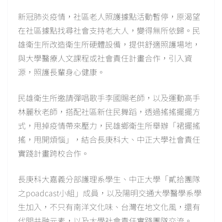
新冠肺炎疫情，社區老人照護據點活動暫停，原渴望
在社區據點找尋社會支持老大人，變得無所依歸。民
雄衛生所改造衛生所硬體設備，提供舒適照護場地，
與大學醫療人文課程或社會責任計畫合作，引入資
源，照護長輩身心健康。
民雄衛生所邀請彈唱歌手李國賜老師，以及運動高手
林麗秋老師，搭配社區新住民舞蹈，透過搖搖擺擺方
式，甩掉疫情帶來壓力，民雄鄉衛生所舉辦「裙擺搖
搖，甩開煩惱」，結合長庚科大、中正大學社會責任
實踐計畫跨校合作。
長庚科大嘉義分部護理系學生、中正大學「貳拾團隊
之poadcast小組」成員，以及陽明交通大學醫學系學
生加入，不只有南洋文化味、台灣在地文化風，還有
代間共融元素，以及大學社會責任實踐團隊交流。