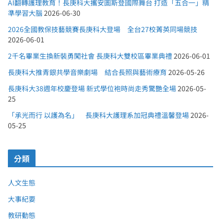
AI翻轉護理教育！長庚科大攜安圖斯登國際舞台 打造「五合一」精
準學習大腦
2026-06-30
2026全國教保技藝競賽長庚科大登場 全台27校菁英同場競技
2026-06-01
2千名畢業生換新裝勇闖社會 長庚科大雙校區畢業典禮
2026-06-01
長庚科大推青銀共學音樂劇場 結合長照與藝術療育
2026-05-26
長庚科大38週年校慶登場 新式學位袍時尚走秀驚艷全場
2026-05-
25
「承光而行 以護為名」 長庚科大護理系加冠典禮溫馨登場
2026-
05-25
分類
人文生態
大事紀要
教研動態