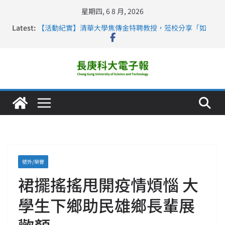
星期四, 6 8 月, 2026
Latest:
【活動紀實】清華大學焦傳金特聘教授，蒞校分享「如
何重新設計大一年」
仁德醫專與長庚科大締結策略聯盟 培育護理尖兵
長庚科大連四年穩居《遠見》醫學大學第5名 辦學實力再
獲肯定
深化永續醫療 長庚科大攜菲、印頂尖大學跨國合作
長庚科大護理系勇奪2026羅馬尼亞歐洲盃國際發明展雙
金牌暨雙特別獎 AI智慧照護與護理教育創新獲國際肯定
號外/榮譽
裙擺搖搖甩開疫情煩惱 大
學生下鄉助民雄鄉長輩展