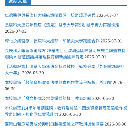
近期文章
仁德醫專與長庚科大締結策略聯盟 培育護理尖兵
2026-07-07
長庚科大連四年穩居《遠見》醫學大學第5名 辦學實力再獲肯定
2026-07-03
深化永續醫療 長庚科大攜菲、印頂尖大學跨國合作
2026-07-01
長庚科大護理系勇奪2026羅馬尼亞歐洲盃國際發明展雙金牌暨雙特
別獎 AI智慧照護與護理教育創新獲國際肯定
2026-07-01
【活動紀實】清華大學焦傳金特聘教授，蒞校分享「如何重新設計
大一年」
2026-06-30
本校舉辦「教師資格審查法規與實務作業流程解析」說明會
2026-
06-30
本校辦理「發文格式及常見錯誤態樣」教育訓練
2026-06-30
本校辦理114學年度請採購、收料及檢驗、固定資產管理及驗收作業
教育訓練，強化同仁實務能力
2026-06-30
臺灣山苦瓜關鍵成分抑制口腔癌細胞之萃取與機制摘要
2026-06-30