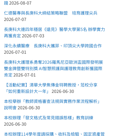
踐
2026-08-07
仁德醫專與長庚科大締結策略聯盟 培育護理尖兵
2026-07-07
長庚科大連四年穩居《遠見》醫學大學第5名 辦學實力
再獲肯定
2026-07-03
深化永續醫療 長庚科大攜菲、印頂尖大學跨國合作
2026-07-01
長庚科大護理系勇奪2026羅馬尼亞歐洲盃國際發明展
雙金牌暨雙特別獎 AI智慧照護與護理教育創新獲國際
肯定
2026-07-01
【活動紀實】清華大學焦傳金特聘教授，蒞校分享
「如何重新設計大一年」
2026-06-30
本校舉辦「教師資格審查法規與實務作業流程解析」
說明會
2026-06-30
本校辦理「發文格式及常見錯誤態樣」教育訓練
2026-06-30
本校辦理114學年度請採購、收料及檢驗、固定資產管