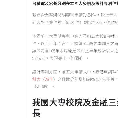
台積電及宏碁分別在本國人發明及設計專利件
我國企業整體發明專利申請7,454件，較上年同
而大型企業件數（6,122件）則增加3%，仍
本國前十大發明專利申請人及前五大設計專利申
件，以上半年而言，已連續6年高居本國人之首
該公司自105年本局開始公布上半年統計以來
5,867%，表現突出（如圖4）。
設計專利方面，前五大申請人中，宏碁申請74
科大（26件）
之件數分別增加64%-550%不
（如圖5）。
我國大專校院及金融三
長