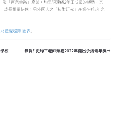
」及「商業金融」產業，均呈現連續2年正成長的趨勢，其
5%，成長相當快速；另外國人之「技術研究」產業在近2年之
慧財產權趨勢-圖表
」
優學校
恭賀!!史昀平老師榮獲2022年傑出永續青年獎