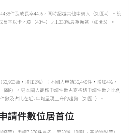
438件及成長率44%，同時超越其他申請人（如圖4）。設
長率以卡地亞（43件）之1,333%最為顯著（如圖5）。
60,963類，增加2%）；本國人申請36,449件，增加4%，
表1、圖8）。另本國人商標申請件數占商標總申請件數之比例
之件數及占比在近2年均呈現上升的趨勢（如圖1）。
申請件數位居首位
務等）申請7,378件最多，第30類（咖啡、茶及糕點等）