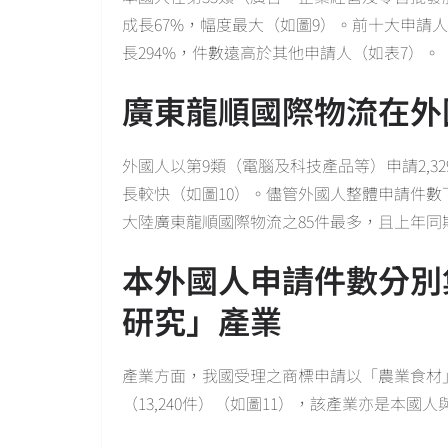
成長67%，幅度最大（如圖9）。前十大申請
長294%，件數遠高於其他申請人（如表7）。
廣東龍順國際物流在外
外國人以第9類（電腦及科技產品等）申請2,3
長較快（如圖10）。儘管外國人整體申請件數
大陸廣東龍順國際物流之85件最多，且上年同
本外國人申請件數分別
研究」產業
產業方面，我國受理之商標申請以「農業食材」
（13,240件）（如圖11），該產業亦是本國人