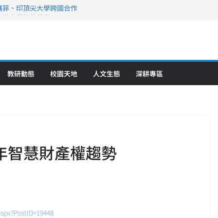
攜菲、印頂尖大學跨國合作
、美容學校收穫豐
直擊健康平權與智慧照護實踐
策略聯盟 培育護理尖兵
》醫學大學第5名 辦學實力再獲肯定
教研動態
校園天地
人文生態
深耕專區
半年智慧財產權趨勢
.aspx?PostID=19448