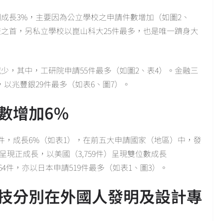
期成長3%，主要因為公立學校之申請件數增加（如圖2、
校之首，另私立學校以崑山科大25件最多，也是唯一躋身大
減少，其中，工研院申請55件最多（如圖2、表4）。金融三
，以兆豐銀29件最多（如表6、圖7）。
數增加6%
60件，成長6%（如表1），在前五大申請國家（地區）中，發
呈現正成長，以美國（3,759件）呈現雙位數成長
64件，亦以日本申請519件最多（如表1、圖3）。
技分別在外國人發明及設計專