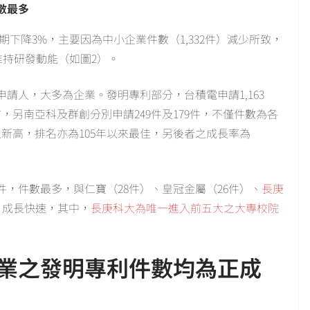
數最多
期下降3%，主要因為中小企業件數（1,332件）減少所致，
然維持研發動能（如圖2）。
請人，大多為企業。發明專利部分，台積電申請1,163
，另南亞科及群創分別申請249件及179件，不僅件數為各
之新高，排名亦為105年以來最佳，另後者之成長率為
件，件數最多，與仁寶（28件）、皇冠金屬（26件）、
長庚
等，成長快速，其中，
長庚科大為唯一進入前五大之大專校院
業之發明專利件數均為正成