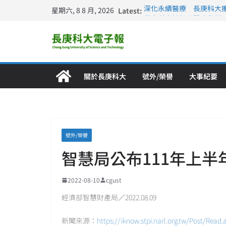
星期六, 8 8 月, 2026
Latest:
深化永續醫療 長庚科大
長庚科大訪凱瑟醫療集團
跨海築夢 長庚科大赴美
仁德醫專與長庚科大締結
長庚科大連四年穩居《遠見
關於長庚科大
號外/榮譽
大事紀要
號外/榮譽
智慧局公布111年上
2022-08-10
cgust
經濟部智慧財產局／2022.08.09
新聞來源：
https://iknow.stpi.narl.org.tw/Post/Read