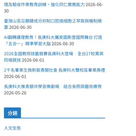
理及驗收作業教育訓練，強化同仁實務能力
2026-06-
30
臺灣山苦瓜關鍵成分抑制口腔癌細胞之萃取與機制摘
要
2026-06-30
AI翻轉護理教育！長庚科大攜安圖斯登國際舞台 打造
「五合一」精準學習大腦
2026-06-30
2026全國教保技藝競賽長庚科大登場 全台27校菁英
同場競技
2026-06-01
2千名畢業生換新裝勇闖社會 長庚科大雙校區畢業典禮
2026-06-01
長庚科大推青銀共學音樂劇場 結合長照與藝術療育
2026-05-26
分類
人文生態