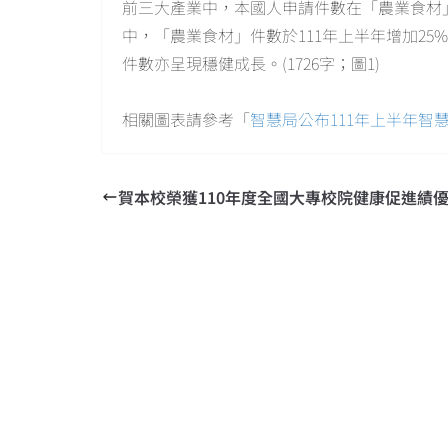
前三大產業中，本國人申請件數在「農業食材
中，「農業食材」件數於111年上半年增加2
件數亦呈現穩健成長。(1726字；圖1)
相關圖表請參考「
智慧局公布111年上半年智
賀本校榮獲110年度全國大專校院健康促進績