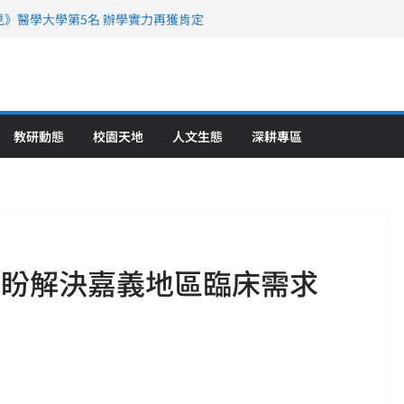
》醫學大學第5名 辦學實力再獲肯定
攜菲、印頂尖大學跨國合作
6羅馬尼亞歐洲盃國際發明展雙金牌暨雙
理教育創新獲國際肯定
傳金特聘教授，蒞校分享「如何重新設
策略聯盟 培育護理尖兵
教研動態
校園天地
人文生態
深耕專區
科盼解決嘉義地區臨床需求