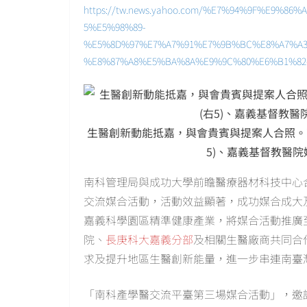
https://tw.news.yahoo.com/%E7%94%9F%E9
5%E5%98%89-
%E5%8D%97%E7%A7%91%E7%9B%BC%E8%A7%A
%E8%87%A8%E5%BA%8A%E9%9C%80%E6%B1%82-11
生醫創新動能抵嘉，與會貴賓與提案人合照。南
5)、嘉義基督教醫院
南科管理局與成功大學前瞻醫療器材科技中心
交流媒合活動，活動效益顯著，成功媒合成大
嘉義科學園區精準健康產業，將媒合活動推廣
院、
長庚科大嘉義分部
及相關生醫廠商共同合
求及提升地區生醫創新能量，進一步串連南臺
「南科產學醫交流平臺第三場媒合活動」，邀