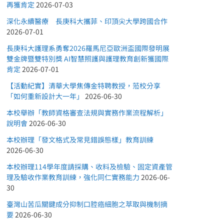
再獲肯定
2026-07-03
深化永續醫療 長庚科大攜菲、印頂尖大學跨國合作
2026-07-01
長庚科大護理系勇奪2026羅馬尼亞歐洲盃國際發明展
雙金牌暨雙特別獎 AI智慧照護與護理教育創新獲國際
肯定
2026-07-01
【活動紀實】清華大學焦傳金特聘教授，蒞校分享
「如何重新設計大一年」
2026-06-30
本校舉辦「教師資格審查法規與實務作業流程解析」
說明會
2026-06-30
本校辦理「發文格式及常見錯誤態樣」教育訓練
2026-06-30
本校辦理114學年度請採購、收料及檢驗、固定資產管
理及驗收作業教育訓練，強化同仁實務能力
2026-06-
30
臺灣山苦瓜關鍵成分抑制口腔癌細胞之萃取與機制摘
要
2026-06-30