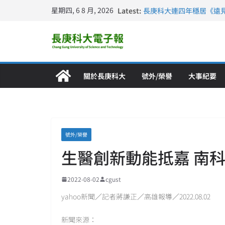
星期四, 6 8 月, 2026
Latest:
長庚科大連四年穩居《遠見
深化永續醫療 長庚科大
長庚科大護理系勇奪202
特別獎 AI智慧照護與護
【活動紀實】清華大學焦
計大一年」
仁德醫專與長庚科大締結
關於長庚科大
號外/榮譽
大事紀要
號外/榮譽
生醫創新動能抵嘉 南
2022-08-02
cgust
yahoo新聞／記者蔣謙正／高雄報導／2022.08.02
新聞來源：