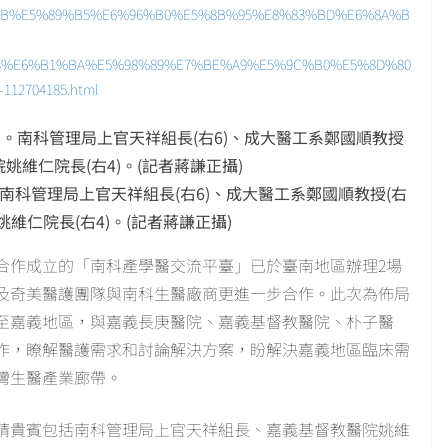
%86%AB%E5%89%B5%E6%96%B0%E5%8B%95%E8%83%BD%E6%8A%B
3%E6%B1%BA%E5%98%89%E7%BE%A9%E5%9C%B0%E5%8D%80
2704185.html
科管理局上官天祥組長(右6)、成大醫工系鄭國順教授(右
姚維仁院長(右4)。(記者蔣謙正攝)
合作成立的「南科產學醫交流平臺」已於臺南地區辦理2場
及奇美醫護團隊與南科生醫廠商更進一步合作。此次為佈局
至嘉義地區，與嘉義長庚醫院、嘉義基督教醫院、朴子醫
作，瞭解醫護需求和討論解決方案，盼解決嘉義地區臨床需
灣生醫產業廊帶。
請貴賓包括南科管理局上官天祥組長、嘉義基督教醫院姚維