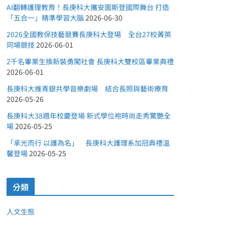
AI翻轉護理教育！長庚科大攜安圖斯登國際舞台 打造
「五合一」精準學習大腦
2026-06-30
2026全國教保技藝競賽長庚科大登場 全台27校菁英
同場競技
2026-06-01
2千名畢業生換新裝勇闖社會 長庚科大雙校區畢業典禮
2026-06-01
長庚科大推青銀共學音樂劇場 結合長照與藝術療育
2026-05-26
長庚科大38週年校慶登場 新式學位袍時尚走秀驚艷全
場
2026-05-25
「承光而行 以護為名」 長庚科大護理系加冠典禮溫
馨登場
2026-05-25
分類
人文生態