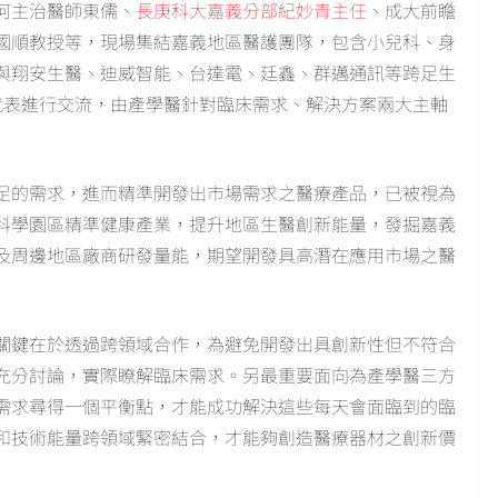
何主治醫師東儒、
長庚科大嘉義分部紀妙青主任
、成大前瞻
國順教授等，現場集結嘉義地區醫護團隊，包含小兒科、身
與翔安生醫、迪威智能、台達電、廷鑫、群邁通訊等跨足生
位代表進行交流，由產學醫針對臨床需求、解決方案兩大主軸
足的需求，進而精準開發出市場需求之醫療產品，已被視為
科學園區精準健康產業，提升地區生醫創新能量，發掘嘉義
及周邊地區廠商研發量能，期望開發具高潛在應用市場之醫
關鍵在於透過跨領域合作，為避免開發出具創新性但不符合
充分討論，實際瞭解臨床需求。另最重要面向為產學醫三方
需求尋得一個平衡點，才能成功解決這些每天會面臨到的臨
和技術能量跨領域緊密結合，才能夠創造醫療器材之創新價