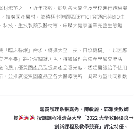
醫材聚落之一，近年來致力於與各大醫院及學校進行體驗場
，推廣國產醫材，並積極串聯園區既有ICT資通訊與BIO生
、科技、生技製藥及醫材等，串聯大健康產業完整生態鏈，
院「臨床醫護」需求，將擴大至「長、日照機構」，以因應
交流平臺」將扮演關鍵角色，持續辦理各種產學醫交流活
廠商展示優質國產品及提高產品曝光度，透過醫護給予使用
新，並推廣優質國產品至各大醫療院所，凝聚力量共同推動
嘉義護理系張嘉秀、陳敏麗、郭雅雯教師
賀
授課課程獲清華大學「2022 大學教師優良
創新課程及教學競賽」評定特優。