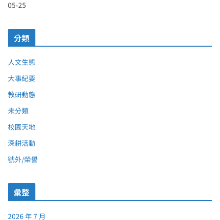
05-25
分類
人文生態
大事紀要
教研動態
未分類
校園天地
深耕活動
號外/榮譽
彙整
2026 年 7 月