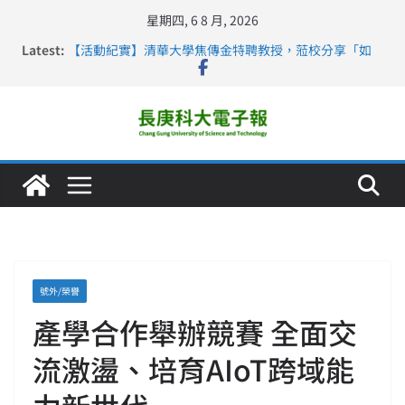
星期四, 6 8 月, 2026
Latest:
【活動紀實】清華大學焦傳金特聘教授，蒞校分享「如
何重新設計大一年」
仁德醫專與長庚科大締結策略聯盟 培育護理尖兵
長庚科大連四年穩居《遠見》醫學大學第5名 辦學實力再
獲肯定
深化永續醫療 長庚科大攜菲、印頂尖大學跨國合作
長庚科大護理系勇奪2026羅馬尼亞歐洲盃國際發明展雙
金牌暨雙特別獎 AI智慧照護與護理教育創新獲國際肯定
號外/榮譽
產學合作舉辦競賽 全面交
流激盪、培育AIoT跨域能