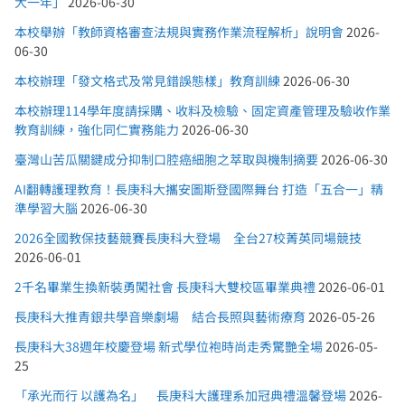
大一年」
2026-06-30
本校舉辦「教師資格審查法規與實務作業流程解析」說明會
2026-
06-30
本校辦理「發文格式及常見錯誤態樣」教育訓練
2026-06-30
本校辦理114學年度請採購、收料及檢驗、固定資產管理及驗收作業
教育訓練，強化同仁實務能力
2026-06-30
臺灣山苦瓜關鍵成分抑制口腔癌細胞之萃取與機制摘要
2026-06-30
AI翻轉護理教育！長庚科大攜安圖斯登國際舞台 打造「五合一」精
準學習大腦
2026-06-30
2026全國教保技藝競賽長庚科大登場 全台27校菁英同場競技
2026-06-01
2千名畢業生換新裝勇闖社會 長庚科大雙校區畢業典禮
2026-06-01
長庚科大推青銀共學音樂劇場 結合長照與藝術療育
2026-05-26
長庚科大38週年校慶登場 新式學位袍時尚走秀驚艷全場
2026-05-
25
「承光而行 以護為名」 長庚科大護理系加冠典禮溫馨登場
2026-