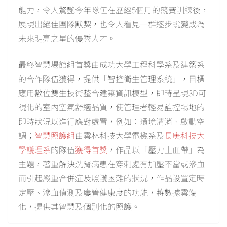
能力，令人驚艷今年隊伍在歷經5個月的競賽訓練後，
展現出絕佳團隊默契，也令人看見一群逐步蛻變成為
未來明亮之星的優秀人才。
最終智慧場館組首獎由成功大學工程科學系及建築系
的合作隊伍獲得，提供「智控衛生管理系統」，目標
應用數位雙生技術整合建築資訊模型，即時呈現3D可
視化的室內空氣舒適品質，使管理者輕易監控場地的
即時狀況以進行應對處置，例如：環境清消、啟動空
調；
智慧照護組
由雲林科技大學電機系及
長庚科技大
學護理系
的隊伍
獲得首獎
，作品以「壓力止血帶」為
主題，著重解決洗腎病患在穿刺處有加壓不當或滲血
而引起嚴重合併症及照護困難的狀況，作品設置定時
定壓、滲血偵測及廔管健康度的功能，將數據雲端
化，提供其智慧及個別化的照護。