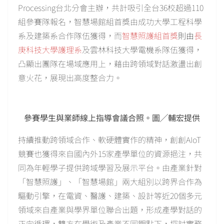
Processing台北分會主辦，共計吸引全台36校超過110
組參賽隊報名，智慧場館組首獎由成功大學工程科學
系及建築系合作隊伍獲得，而
智慧照護組首獎
則由
長
庚科技大學護理系
及雲林科技大學電機系隊伍獲得，
凸顯出團隊在場域應用上，藉由跨領域對話激盪出創
意火花，展現出高度整合力。
參賽學生與業師線上指導會議合照。圖╱輔宏提供
持續推動跨領域合作、軟硬體實作的精神，創創AIoT
競賽也獲得來自國內外15家產學單位的資源挹注，共
同為年輕學子提供跨域學習及展示平台。由產業針對
「智慧照護」、「智慧場館」兩大組別以跨界合作為
驅動引擎，在電資、醫護、建築、設計等近20個多元
領域來自產業與學界單位聯合出題，形成產學對話的
正向循環，雙方在學術及產業不同觀點下，探討實務