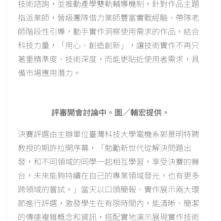
技術諮詢，並推動產學雙軌輔導機制，針對作品主題
指派業師，晉級團隊借力業師豐富實戰經驗、帶隊老
師階段性引導，動手實作洞察使用需求的作品，結合
科技力量，「用心．創造創新」，讓技術實作不再只
著重精準度、技術深度，而能更貼近使用者需求，具
備市場應用潛力。
評審開會討論中。圖╱輔宏提供。
決賽評選由主辦單位臺灣科技大學電機系郭景明特聘
教授的期許拉開序幕，「勉勵新世代從解決問題出
發，和不同領域的同學一起相互學習，享受決賽的舞
台，未來能夠持續在自己的專業領域發光，也有更多
跨領域的嘗試。」當天以口頭簡報、實作展示兩大環
節進行評選，激發學生在有限時間內，能清晰、簡潔
的傳達複雜概念和資訊，搭配實地演示展現實作技術