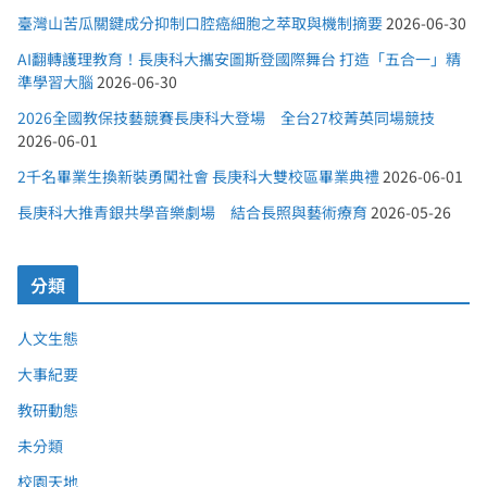
臺灣山苦瓜關鍵成分抑制口腔癌細胞之萃取與機制摘要
2026-06-30
AI翻轉護理教育！長庚科大攜安圖斯登國際舞台 打造「五合一」精
準學習大腦
2026-06-30
2026全國教保技藝競賽長庚科大登場 全台27校菁英同場競技
2026-06-01
2千名畢業生換新裝勇闖社會 長庚科大雙校區畢業典禮
2026-06-01
長庚科大推青銀共學音樂劇場 結合長照與藝術療育
2026-05-26
分類
人文生態
大事紀要
教研動態
未分類
校園天地