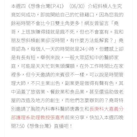
本週四《想像台灣EP.41》（06/30）介紹斜槓人生究
竟如何成功，即拋開給自己的忙碌藉口，因為您我的
餘裕時間不會比今日雙主角更多！網友曾留言「堯
哥，上班族賺得錢就是餓不死，但也不會富有。我和
朋友想斜槓創業卻沒時間，有什麼方法能解套？」堯
哥認為，每個人一天的時間就是24小時，但體感上卻
是有長有短。舉例來說，一般大眾認知中的醫師家
庭，可能是天天忙到焦頭爛額，在外工作時間比在家
裡多，但今天邀請的來賓很不一樣，可以說是時間管
理大師，不只主業出色，副業更是做得有聲有色，其
中涵蓋了旅宿業、餐飲業和食品業，甚至還協助做老
屋的改造及地方的創生，而他們怎麼辦到的？堯哥特
別邀請了胸腔內科專科醫師唐壽生和
長庚科大嘉義分
部護理系助理教授張嘉秀
前來分享，快加入本週四晚
間7:50《想像台灣》直播吧！