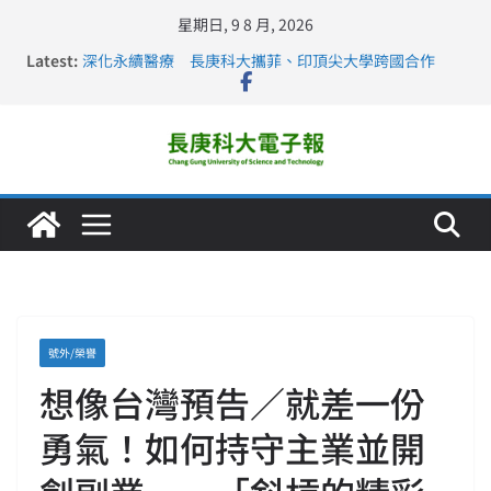
星期日, 9 8 月, 2026
Latest:
深化永續醫療 長庚科大攜菲、印頂尖大學跨國合作
長庚科大訪凱瑟醫療集團、美容學校收穫豐
跨海築夢 長庚科大赴美直擊健康平權與智慧照護實踐
仁德醫專與長庚科大締結策略聯盟 培育護理尖兵
長庚科大連四年穩居《遠見》醫學大學第5名 辦學實力再
獲肯定
號外/榮譽
想像台灣預告／就差一份
勇氣！如何持守主業並開