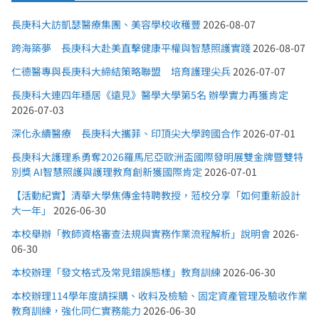
長庚科大訪凱瑟醫療集團、美容學校收穫豐
2026-08-07
跨海築夢 長庚科大赴美直擊健康平權與智慧照護實踐
2026-08-07
仁德醫專與長庚科大締結策略聯盟 培育護理尖兵
2026-07-07
長庚科大連四年穩居《遠見》醫學大學第5名 辦學實力再獲肯定
2026-07-03
深化永續醫療 長庚科大攜菲、印頂尖大學跨國合作
2026-07-01
長庚科大護理系勇奪2026羅馬尼亞歐洲盃國際發明展雙金牌暨雙特
別獎 AI智慧照護與護理教育創新獲國際肯定
2026-07-01
【活動紀實】清華大學焦傳金特聘教授，蒞校分享「如何重新設計
大一年」
2026-06-30
本校舉辦「教師資格審查法規與實務作業流程解析」說明會
2026-
06-30
本校辦理「發文格式及常見錯誤態樣」教育訓練
2026-06-30
本校辦理114學年度請採購、收料及檢驗、固定資產管理及驗收作業
教育訓練，強化同仁實務能力
2026-06-30