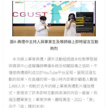
圖4-典禮中主持人與畢業生及導師線上即時留言互動
熱烈
本次線上畢業典禮，課外活動組透過本校教學發展
與資源中心虛擬攝錄導播系統及相關設備之協助，不
僅使典禮順利成功於YouTube平台呈現，展現活潑互
動的效果，在直播的第一個小時內即累計觀看人數達
1,469人次，相較於去年的線上畢業典禮影片播放模
式，更增添了許多即時互動與表演的內容。最後，祝
福全體畢業生：畢業快樂、鵬程萬里、2022 ~「庚」
向不「疫」樣的未來!