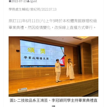
2022-07-13
cgust
學務處生輔組/曾紀明/2022.07.13
原訂111年6月11日(六)上午9時於本校體育館辦理校級
畢業典禮，然因疫情變化，改採線上直播方式舉行。
圖1-二技妝品系王鴻芸、李冠穎同學主持畢業典禮直
播