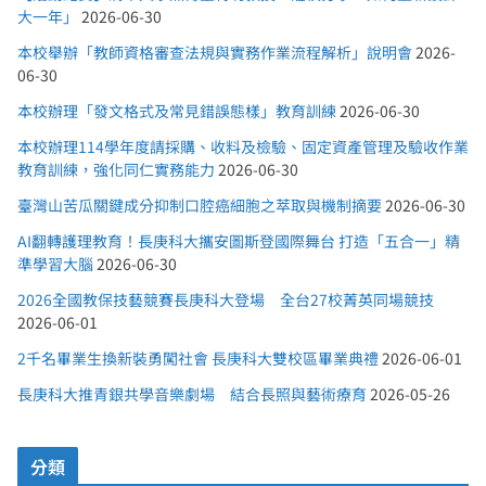
大一年」
2026-06-30
本校舉辦「教師資格審查法規與實務作業流程解析」說明會
2026-
06-30
本校辦理「發文格式及常見錯誤態樣」教育訓練
2026-06-30
本校辦理114學年度請採購、收料及檢驗、固定資產管理及驗收作業
教育訓練，強化同仁實務能力
2026-06-30
臺灣山苦瓜關鍵成分抑制口腔癌細胞之萃取與機制摘要
2026-06-30
AI翻轉護理教育！長庚科大攜安圖斯登國際舞台 打造「五合一」精
準學習大腦
2026-06-30
2026全國教保技藝競賽長庚科大登場 全台27校菁英同場競技
2026-06-01
2千名畢業生換新裝勇闖社會 長庚科大雙校區畢業典禮
2026-06-01
長庚科大推青銀共學音樂劇場 結合長照與藝術療育
2026-05-26
分類