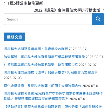
F區5樓公廁整修更新
2022《遠見》台灣最佳大學排行榜出爐
近期文章
長庚科大訪凱瑟醫療集團、美容學校收穫豐
2026-08-07
跨海築夢 長庚科大赴美直擊健康平權與智慧照護實踐
2026-08-07
仁德醫專與長庚科大締結策略聯盟 培育護理尖兵
2026-07-07
長庚科大連四年穩居《遠見》醫學大學第5名 辦學實力再獲肯定
2026-07-03
深化永續醫療 長庚科大攜菲、印頂尖大學跨國合作
2026-07-01
長庚科大護理系勇奪2026羅馬尼亞歐洲盃國際發明展雙金牌暨雙特
別獎 AI智慧照護與護理教育創新獲國際肯定
2026-07-01
【活動紀實】清華大學焦傳金特聘教授，蒞校分享「如何重新設計