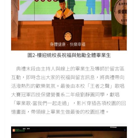
圖2-樓迎統校長祝福與勉勵全體畢業生
典禮末段由主持人與線上的畢業生及導師於留言區
互動，即時念出大家的祝福與留言訊息，將典禮帶向
活潑熱烈的歡樂氣氛。最後由本校「王者之聲」歌唱
大賽冠軍四技保健營養系二年級劉靜圓同學，獻唱
「畢業歌-當我們一起走過」，影片穿插各項校園的回
憶畫面，帶領線上畢業生做最後的校園巡禮。