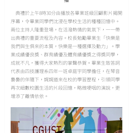
典禮於上午8時30分由播放各畢業班級回顧影片揭開
序幕，令畢業同學們沈浸在學校生活的種種回憶中。
兩位主持人隆重登場，在活潑熱情的氣氛下，一一帶
出典禮的重要流程及內容。校長勉勵畢業生「快樂是
我們與生俱來的本質，快樂是一種選擇及動力」。學
業成績優良獎、群育績優及體育績優獎之得獎同學，
成就不凡，獲得大家熱烈的掌聲恭賀。畢業生致答詞
代表由四技護理系四年一班卓庭宇同學擔任，在琴音
裊裊的伴隨下，娓娓道來在校的學習歷程，引領同學
再次細數校園生活的片段回憶，略微哽咽的演說，更
增添了離情依依。