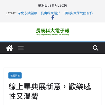
星期日, 9 8 月, 2026
Latest:
深化永續醫療 長庚科大攜菲、印頂尖大學跨國合作
長庚科大訪凱瑟醫療集團、美容學校收穫豐
跨海築夢 長庚科大赴美直擊健康平權與智慧照護實踐
仁德醫專與長庚科大締結策略聯盟 培育護理尖兵
長庚科大連四年穩居《遠見》醫學大學第5名 辦學實力再
獲肯定
校園天地
線上畢典展新意，歡樂感
性又溫馨