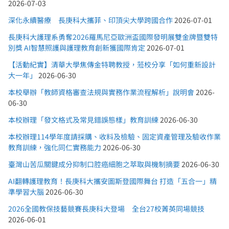
2026-07-03
深化永續醫療 長庚科大攜菲、印頂尖大學跨國合作
2026-07-01
長庚科大護理系勇奪2026羅馬尼亞歐洲盃國際發明展雙金牌暨雙特
別獎 AI智慧照護與護理教育創新獲國際肯定
2026-07-01
【活動紀實】清華大學焦傳金特聘教授，蒞校分享「如何重新設計
大一年」
2026-06-30
本校舉辦「教師資格審查法規與實務作業流程解析」說明會
2026-
06-30
本校辦理「發文格式及常見錯誤態樣」教育訓練
2026-06-30
本校辦理114學年度請採購、收料及檢驗、固定資產管理及驗收作業
教育訓練，強化同仁實務能力
2026-06-30
臺灣山苦瓜關鍵成分抑制口腔癌細胞之萃取與機制摘要
2026-06-30
AI翻轉護理教育！長庚科大攜安圖斯登國際舞台 打造「五合一」精
準學習大腦
2026-06-30
2026全國教保技藝競賽長庚科大登場 全台27校菁英同場競技
2026-06-01