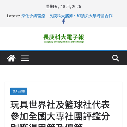
星期五, 7 8 月, 2026
Latest:
深化永續醫療 長庚科大攜菲、印頂尖大學跨國合作
長庚科大訪凱瑟醫療集團、美容學校收穫豐
跨海築夢 長庚科大赴美直擊健康平權與智慧照護實踐
仁德醫專與長庚科大締結策略聯盟 培育護理尖兵
長庚科大連四年穩居《遠見》醫學大學第5名 辦學實力再
獲肯定
號外/榮譽
玩具世界社及籃球社代表
參加全國大專社團評鑑分