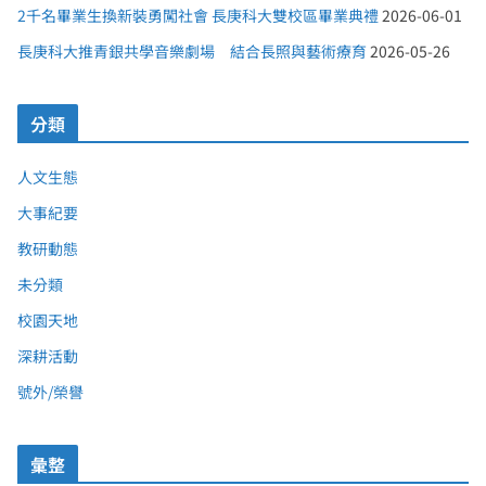
2千名畢業生換新裝勇闖社會 長庚科大雙校區畢業典禮
2026-06-01
長庚科大推青銀共學音樂劇場 結合長照與藝術療育
2026-05-26
分類
人文生態
大事紀要
教研動態
未分類
校園天地
深耕活動
號外/榮譽
彙整