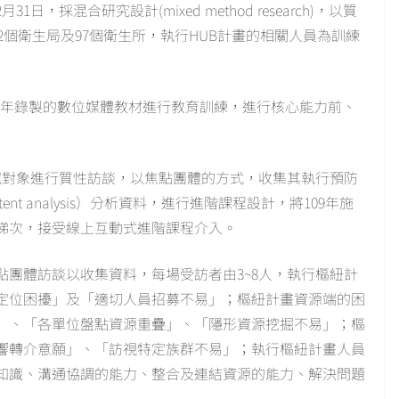
1日，採混合研究設計(mixed method research)，以質
22個衛生局及97個衛生所，執行HUB計畫的相關人員為訓練
08年錄製的數位媒體教材進行教育訓練，進行核心能力前、
究對象進行質性訪談，以焦點團體的方式，收集其執行預防
nt analysis）分析資料，進行進階課程設計，將109年施
三梯次，接受線上互動式進階課程介入。
焦點團體訪談以收集資料，每場受訪者由3~8人，執行樞紐計
定位困擾」及「適切人員招募不易」；樞紐計畫資源端的困
」、「各單位盤點資源重疊」、「隱形資源挖掘不易」；樞
響轉介意願」、「訪視特定族群不易」；執行樞紐計畫人員
知識、溝通協調的能力、整合及連結資源的能力、解決問題