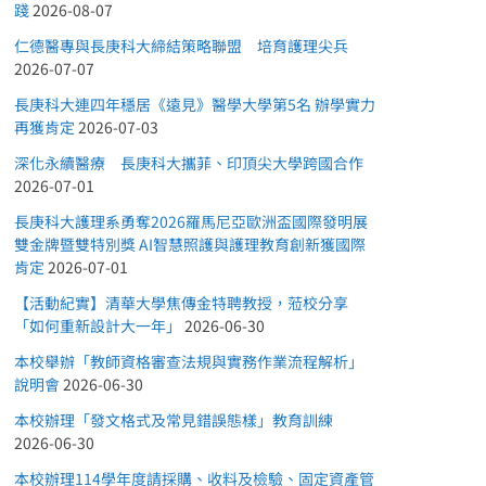
踐
2026-08-07
仁德醫專與長庚科大締結策略聯盟 培育護理尖兵
2026-07-07
長庚科大連四年穩居《遠見》醫學大學第5名 辦學實力
再獲肯定
2026-07-03
深化永續醫療 長庚科大攜菲、印頂尖大學跨國合作
2026-07-01
長庚科大護理系勇奪2026羅馬尼亞歐洲盃國際發明展
雙金牌暨雙特別獎 AI智慧照護與護理教育創新獲國際
肯定
2026-07-01
【活動紀實】清華大學焦傳金特聘教授，蒞校分享
「如何重新設計大一年」
2026-06-30
本校舉辦「教師資格審查法規與實務作業流程解析」
說明會
2026-06-30
本校辦理「發文格式及常見錯誤態樣」教育訓練
2026-06-30
本校辦理114學年度請採購、收料及檢驗、固定資產管