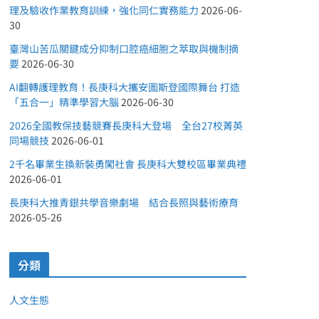
理及驗收作業教育訓練，強化同仁實務能力
2026-06-
30
臺灣山苦瓜關鍵成分抑制口腔癌細胞之萃取與機制摘
要
2026-06-30
AI翻轉護理教育！長庚科大攜安圖斯登國際舞台 打造
「五合一」精準學習大腦
2026-06-30
2026全國教保技藝競賽長庚科大登場 全台27校菁英
同場競技
2026-06-01
2千名畢業生換新裝勇闖社會 長庚科大雙校區畢業典禮
2026-06-01
長庚科大推青銀共學音樂劇場 結合長照與藝術療育
2026-05-26
分類
人文生態