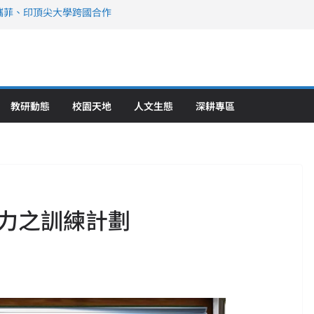
攜菲、印頂尖大學跨國合作
、美容學校收穫豐
直擊健康平權與智慧照護實踐
策略聯盟 培育護理尖兵
》醫學大學第5名 辦學實力再獲肯定
教研動態
校園天地
人文生態
深耕專區
力之訓練計劃