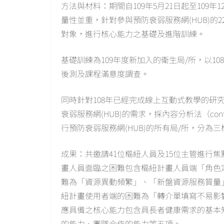
方法與材料：期間自109年5月21日起至109年12月3
量性並重，針對參與預防衰弱服務網(HUB)的
對象，進行核心能力之基礎及進階訓練。
基礎訓練為109年度新加入的衛生局/所，以1
後測及課程滿意度調查。
同時針對108年已經完成線上互動式教學的研
衰弱服務網(HUB)的需求，採內容分析法（conte
行預防衰弱服務網(HUB)的所有局/所，分為
成果：共邀請41位樞紐人員及15位主管進行
畫人員面臨之困難包含樞紐計畫人員端「角色
難為「資源異動頻繁」、「新盤資源服務質量
紐計畫使用者端的困難為「轉介單填寫不易影
應具備之核心能力包含具長者健康需求的基本
的能力、團隊合作的能力等五項。