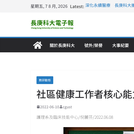
星期五, 7 8 月, 2026
Latest:
深化永續醫療 長庚科大
長庚科大訪凱瑟醫療集團
跨海築夢 長庚科大赴美
仁德醫專與長庚科大締結
長庚科大連四年穩居《遠見
關於長庚科大
號外/榮譽
大事紀要
教研動態
社區健康工作者核心能
2022-06-10
cgust
護理系及臨床技能中心/倪麗芬/2022.06.08