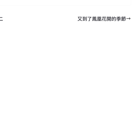
二
又到了鳳凰花開的季節