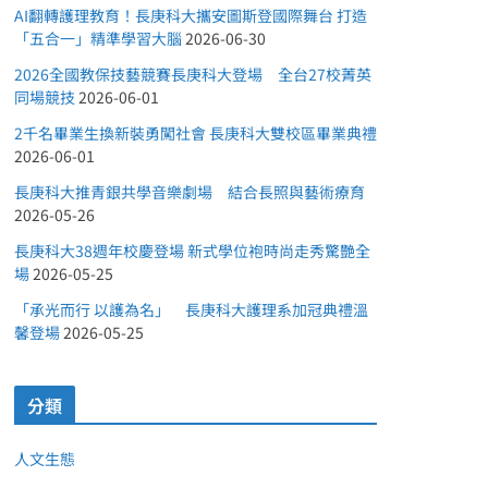
AI翻轉護理教育！長庚科大攜安圖斯登國際舞台 打造
「五合一」精準學習大腦
2026-06-30
2026全國教保技藝競賽長庚科大登場 全台27校菁英
同場競技
2026-06-01
2千名畢業生換新裝勇闖社會 長庚科大雙校區畢業典禮
2026-06-01
長庚科大推青銀共學音樂劇場 結合長照與藝術療育
2026-05-26
長庚科大38週年校慶登場 新式學位袍時尚走秀驚艷全
場
2026-05-25
「承光而行 以護為名」 長庚科大護理系加冠典禮溫
馨登場
2026-05-25
分類
人文生態