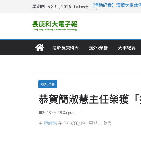
星期四, 6 8 月, 2026
Latest:
【活動紀實】清華大學焦
計大一年」
仁德醫專與長庚科大締結
長庚科大連四年穩居《遠見
深化永續醫療 長庚科大
長庚科大護理系勇奪202
特別獎 AI智慧照護與護
關於長庚科大
號外/榮譽
大事紀要
號外/榮譽
恭賀簡淑慧主任榮獲「
2018-06-19
cgust
由
范峻銘
在 2018/06/19 – 星期二 發表