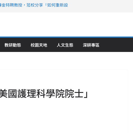
傳金特聘教授，蒞校分享「如何重新設
策略聯盟 培育護理尖兵
》醫學大學第5名 辦學實力再獲肯定
攜菲、印頂尖大學跨國合作
6羅馬尼亞歐洲盃國際發明展雙金牌暨雙
理教育創新獲國際肯定
教研動態
校園天地
人文生態
深耕專區
美國護理科學院院士」