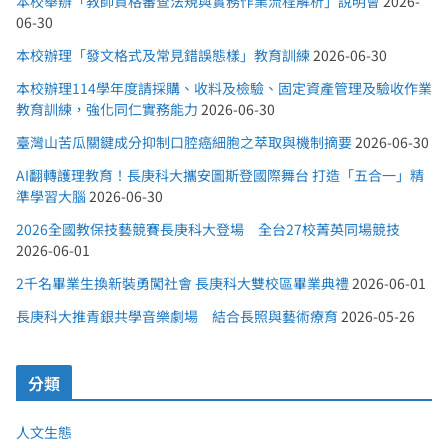
本校舉辦「教師資格審查法規與實務作業流程解析」說明會
2026-
06-30
本校辦理「發文格式及常見錯誤態樣」教育訓練
2026-06-30
本校辦理114學年度請採購、收料及檢驗、固定資產管理及驗收作業
教育訓練，強化同仁實務能力
2026-06-30
臺灣山苦瓜關鍵成分抑制口腔癌細胞之萃取與機制摘要
2026-06-30
AI翻轉護理教育！長庚科大攜安圖斯登國際舞台 打造「五合一」精
準學習大腦
2026-06-30
2026全國教保技藝競賽長庚科大登場 全台27校菁英同場競技
2026-06-01
2千名畢業生換新裝勇闖社會 長庚科大雙校區畢業典禮
2026-06-01
長庚科大推青銀共學音樂劇場 結合長照與藝術療育
2026-05-26
分類
人文生態