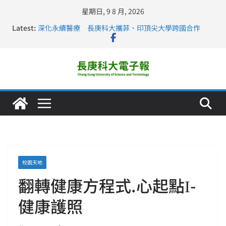
星期日, 9 8 月, 2026
Latest:
深化永續醫療 長庚科大攜菲、印頂尖大學跨國合作
長庚科大訪凱瑟醫療集團、美容學校收穫豐
跨海築夢 長庚科大赴美直擊健康平權與智慧照護實踐
仁德醫專與長庚科大締結策略聯盟 培育護理尖兵
長庚科大連四年穩居《遠見》醫學大學第5名 辦學實力再
獲肯定
校園天地
翻轉健康方程式.心起點Ι-
健康護照