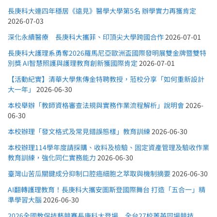
長庚科大連四年穩居《遠見》醫學大學第5名 辦學實力再獲肯定
2026-07-03
深化永續醫療 長庚科大攜菲、印頂尖大學跨國合作
2026-07-01
長庚科大護理系勇奪2026羅馬尼亞歐洲盃國際發明展雙金牌暨雙特
別獎 AI智慧照護與護理教育創新獲國際肯定
2026-07-01
【活動紀實】清華大學焦傳金特聘教授，蒞校分享「如何重新設計
大一年」
2026-06-30
本校舉辦「教師資格審查法規與實務作業流程解析」說明會
2026-
06-30
本校辦理「發文格式及常見錯誤態樣」教育訓練
2026-06-30
本校辦理114學年度請採購、收料及檢驗、固定資產管理及驗收作業
教育訓練，強化同仁實務能力
2026-06-30
臺灣山苦瓜關鍵成分抑制口腔癌細胞之萃取與機制摘要
2026-06-30
AI翻轉護理教育！長庚科大攜安圖斯登國際舞台 打造「五合一」精
準學習大腦
2026-06-30
2026全國教保技藝競賽長庚科大登場 全台27校菁英同場競技