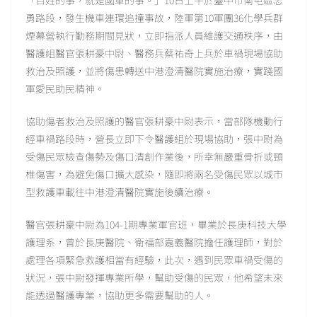
勇路段，發生機車連環追撞事故，陸軍第10軍團36化學兵群
煙幕營執行勤務期間見狀，立即指派人員維護交通秩序，由
醫護組醫官張耕豪中尉、醫務兵蔡祐奇上兵於車禍現場協助
救治及照護，並將傷患轉送中港澄清醫院實施治療，實踐國
軍愛民助民精神。
協助傷者救治及照護的醫官張耕豪中尉表示，當部隊機動行
經車禍路段時，營長立即下令醫護組於現場協助，張中尉為
受傷民眾檢查傷勢及傷口清創作業後，所幸無嚴重骨折或頸
椎傷害，為避免傷口擴大感染，隨即將兩名受傷民眾以城市
型救護車載往中港澄清醫院實施後續治療。
醫官張耕豪中尉為104-1期專業軍官班，畢業於長庚科技大學
護理系，曾於長庚醫院、衛福部嘉義醫院擔任護理師，對於
處理各項緊急救護相當有經驗，此次，遇到民眾車禍受傷的
狀況，張中尉發揮專業所學，幫助受傷的民眾，他希望未來
能透過醫護專業，協助更多需要幫助的人。