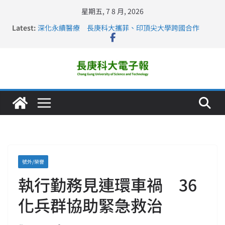
星期五, 7 8 月, 2026
Latest:
深化永續醫療 長庚科大攜菲、印頂尖大學跨國合作
長庚科大訪凱瑟醫療集團、美容學校收穫豐
跨海築夢 長庚科大赴美直擊健康平權與智慧照護實踐
仁德醫專與長庚科大締結策略聯盟 培育護理尖兵
長庚科大連四年穩居《遠見》醫學大學第5名 辦學實力再
獲肯定
號外/榮譽
執行勤務見連環車禍 36
化兵群協助緊急救治