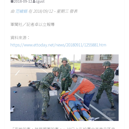
2018-09-12
cgust
由
范峻銘
在 2018/09/12 – 星期三 發表
軍聞社／記者卓以立報導
資料來源：
https://www.ettoday.net/news/20180911/1255881.htm
「百姓的事，就是國軍的事。」10日上午於臺中市南屯區忠