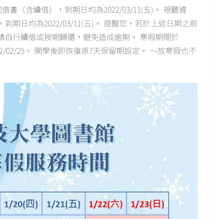
起借書（含續借），到期日均為2022/03/11(五)。 視聽資
)，到期日均為2022/03/11(五)。 提醒您，若於上述日期之前
請自行續借或按期歸還，避免造成逾期。 寒假期間於
022/02/25。 開學後即恢復原7天保留期設定。 ～放寒假也不