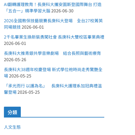
AI翻轉護理教育！長庚科大攜安圖斯登國際舞台 打造
「五合一」精準學習大腦
2026-06-30
2026全國教保技藝競賽長庚科大登場 全台27校菁英
同場競技
2026-06-01
2千名畢業生換新裝勇闖社會 長庚科大雙校區畢業典禮
2026-06-01
長庚科大推青銀共學音樂劇場 結合長照與藝術療育
2026-05-26
長庚科大38週年校慶登場 新式學位袍時尚走秀驚艷全
場
2026-05-25
「承光而行 以護為名」 長庚科大護理系加冠典禮溫
馨登場
2026-05-25
分類
人文生態