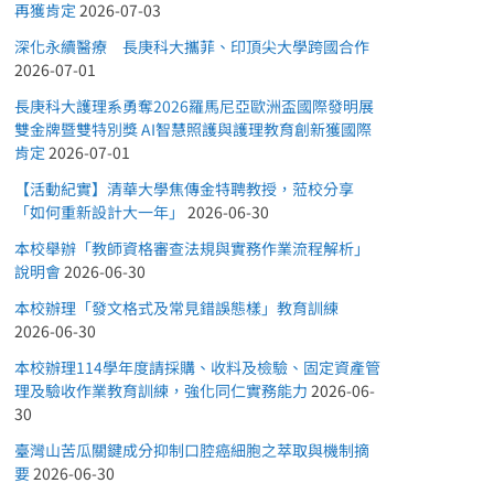
再獲肯定
2026-07-03
深化永續醫療 長庚科大攜菲、印頂尖大學跨國合作
2026-07-01
長庚科大護理系勇奪2026羅馬尼亞歐洲盃國際發明展
雙金牌暨雙特別獎 AI智慧照護與護理教育創新獲國際
肯定
2026-07-01
【活動紀實】清華大學焦傳金特聘教授，蒞校分享
「如何重新設計大一年」
2026-06-30
本校舉辦「教師資格審查法規與實務作業流程解析」
說明會
2026-06-30
本校辦理「發文格式及常見錯誤態樣」教育訓練
2026-06-30
本校辦理114學年度請採購、收料及檢驗、固定資產管
理及驗收作業教育訓練，強化同仁實務能力
2026-06-
30
臺灣山苦瓜關鍵成分抑制口腔癌細胞之萃取與機制摘
要
2026-06-30