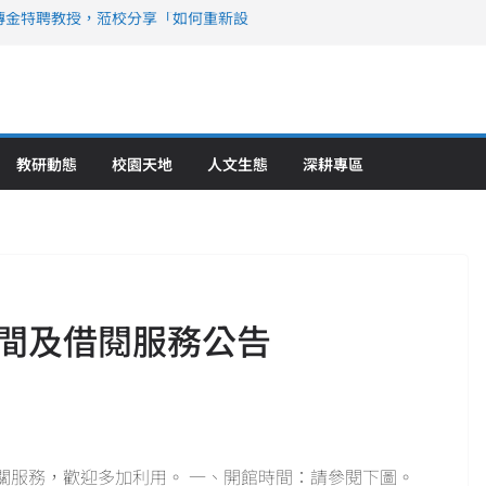
傳金特聘教授，蒞校分享「如何重新設
策略聯盟 培育護理尖兵
》醫學大學第5名 辦學實力再獲肯定
攜菲、印頂尖大學跨國合作
6羅馬尼亞歐洲盃國際發明展雙金牌暨雙
理教育創新獲國際肯定
教研動態
校園天地
人文生態
深耕專區
間及借閱服務公告
關服務，歡迎多加利用。 一、開館時間：請參閱下圖。