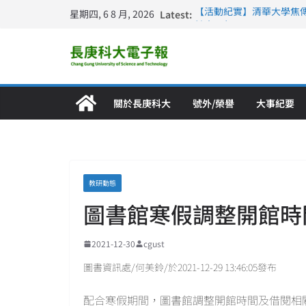
星期四, 6 8 月, 2026
Latest:
【活動紀實】清華大學焦
計大一年」
仁德醫專與長庚科大締結
長庚科大連四年穩居《遠見
深化永續醫療 長庚科大
長庚科大護理系勇奪202
特別獎 AI智慧照護與護
關於長庚科大
號外/榮譽
大事紀要
教研動態
圖書館寒假調整開館時
2021-12-30
cgust
圖書資訊處/何美鈴/於2021-12-29 13:46:05發布
配合寒假期間，圖書館調整開館時間及借閱相