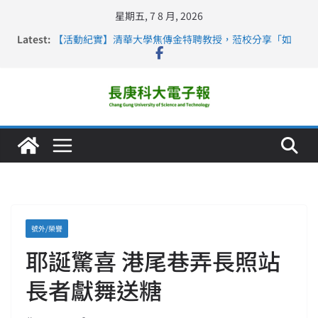
星期五, 7 8 月, 2026
Latest:
【活動紀實】清華大學焦傳金特聘教授，蒞校分享「如
何重新設計大一年」
仁德醫專與長庚科大締結策略聯盟 培育護理尖兵
長庚科大連四年穩居《遠見》醫學大學第5名 辦學實力再
獲肯定
深化永續醫療 長庚科大攜菲、印頂尖大學跨國合作
長庚科大護理系勇奪2026羅馬尼亞歐洲盃國際發明展雙
金牌暨雙特別獎 AI智慧照護與護理教育創新獲國際肯定
號外/榮譽
耶誕驚喜 港尾巷弄長照站
長者獻舞送糖