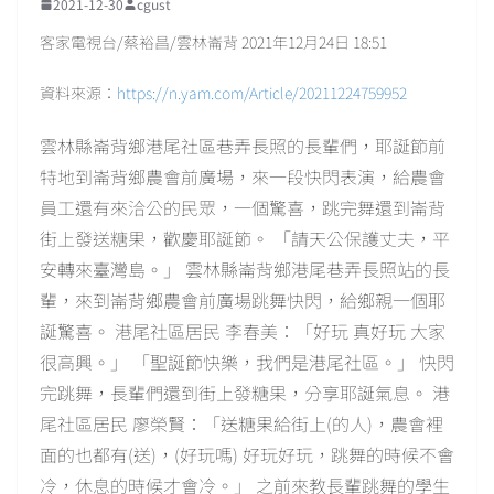
2021-12-30
cgust
客家電視台/蔡裕昌/雲林崙背 2021年12月24日 18:51
資料來源：
https://n.yam.com/Article/20211224759952
雲林縣崙背鄉港尾社區巷弄長照的長輩們，耶誕節前
特地到崙背鄉農會前廣場，來一段快閃表演，給農會
員工還有來洽公的民眾，一個驚喜，跳完舞還到崙背
街上發送糖果，歡慶耶誕節。 「請天公保護丈夫，平
安轉來臺灣島。」 雲林縣崙背鄉港尾巷弄長照站的長
輩，來到崙背鄉農會前廣場跳舞快閃，給鄉親一個耶
誕驚喜。 港尾社區居民 李春美：「好玩 真好玩 大家
很高興。」 「聖誕節快樂，我們是港尾社區。」 快閃
完跳舞，長輩們還到街上發糖果，分享耶誕氣息。 港
尾社區居民 廖榮賢：「送糖果給街上(的人)，農會裡
面的也都有(送)，(好玩嗎) 好玩好玩，跳舞的時候不會
冷，休息的時候才會冷。」 之前來教長輩跳舞的學生