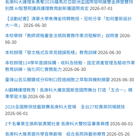
長庚科大護理系勇奪2026羅馬尼亞歐洲盃國際發明展雙金牌暨雙特
別獎 AI智慧照護與護理教育創新獲國際肯定
2026-07-01
【活動紀實】清華大學焦傳金特聘教授，蒞校分享「如何重新設計
大一年」
2026-06-30
本校舉辦「教師資格審查法規與實務作業流程解析」說明會
2026-
06-30
本校辦理「發文格式及常見錯誤態樣」教育訓練
2026-06-30
本校辦理114學年度請採購、收料及檢驗、固定資產管理及驗收作業
教育訓練，強化同仁實務能力
2026-06-30
臺灣山苦瓜關鍵成分抑制口腔癌細胞之萃取與機制摘要
2026-06-30
AI翻轉護理教育！長庚科大攜安圖斯登國際舞台 打造「五合一」精
準學習大腦
2026-06-30
2026全國教保技藝競賽長庚科大登場 全台27校菁英同場競技
2026-06-01
2千名畢業生換新裝勇闖社會 長庚科大雙校區畢業典禮
2026-06-01
長庚科大推青銀共學音樂劇場 結合長照與藝術療育
2026-05-26