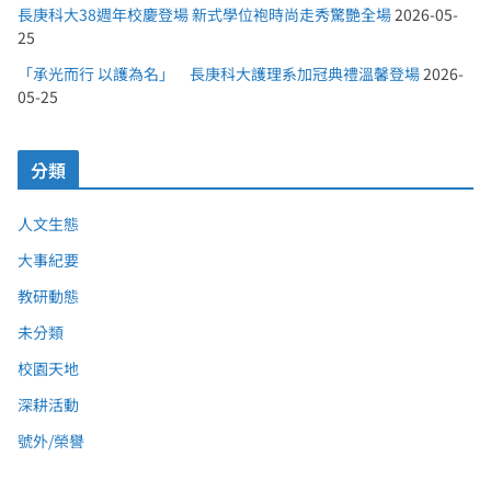
長庚科大38週年校慶登場 新式學位袍時尚走秀驚艷全場
2026-05-
25
「承光而行 以護為名」 長庚科大護理系加冠典禮溫馨登場
2026-
05-25
分類
人文生態
大事紀要
教研動態
未分類
校園天地
深耕活動
號外/榮譽