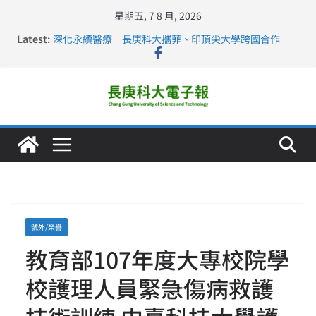
星期五, 7 8 月, 2026
Latest:
深化永續醫療 長庚科大攜菲、印頂尖大學跨國合作
長庚科大訪凱瑟醫療集團、美容學校收穫豐
跨海築夢 長庚科大赴美直擊健康平權與智慧照護實踐
仁德醫專與長庚科大締結策略聯盟 培育護理尖兵
長庚科大連四年穩居《遠見》醫學大學第5名 辦學實力再
獲肯定
號外/榮譽
教育部107年度大專校院學
校護理人員緊急傷病救護