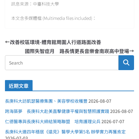
訊息來源：中臺科技大學
本文含多媒體檔 (Multimedia files included)：
改善校區環境-體育館周圍人行道路面改善
國際失智症月 路長情更長音樂會南崁高中登場
近期文章
長庚科大訪凱瑟醫療集團、美容學校收穫豐
2026-08-07
跨海築夢 長庚科大赴美直擊健康平權與智慧照護實踐
2026-08-07
仁德醫專與長庚科大締結策略聯盟 培育護理尖兵
2026-07-07
長庚科大連四年穩居《遠見》醫學大學第5名 辦學實力再獲肯定
2026-07-03