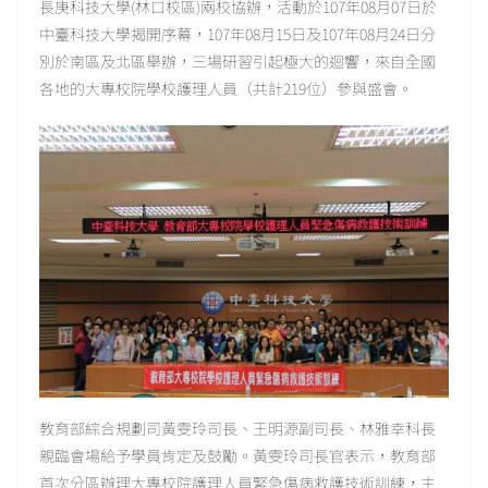
長庚科技大學(林口校區)兩校協辦，活動於107年08月07日於
中臺科技大學揭開序幕，107年08月15日及107年08月24日分
別於南區及北區舉辦，三場研習引起極大的迴響，來自全國
各地的大專校院學校護理人員（共計219位）參與盛會。
教育部綜合規劃司黃雯玲司長、王明源副司長、林雅幸科長
親臨會場給予學員肯定及鼓勵。黃雯玲司長官表示，教育部
首次分區辦理大專校院護理人員緊急傷病救護技術訓練，主