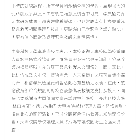
小時的訓練課程，所有學員均聚精會神的學習，展現強大的
使命感及參與度。由會後之滿意度調查中可見，學員極力肯
定本研習成果，都表達收穫豐碩，也非常慶幸有此機會重溫
緊急救護相關學理及技能，更點燃自己對緊急救護之熱忱，
也更有信心面對及處理緊急救護之各種情境。
中臺科技大學李隆盛校長表示，本校承辦大專校院學校護理
人員緊急傷病救護研習，讓學員更為深化專業知能，分享救
護的相關經驗，充分展現緊急救護人文關懷的一面；因此，
此研習成效與本校「技術專業、人文關懷」之培育目標不謀
而合，相信學員透過此研習活動必有豐碩之收穫。在此，感
謝教育部綜合規劃司對校園緊急傷病救護之支持及投入，同
時也要感謝協辦單位國立臺南護理專科學校、長庚科技大學
(林口校區)的鼎力協助及大專校院學校護理人員的熱情參與。
相信此次的研習活動，已將校園緊急傷病救護之知能深根校
園，大專校院學校護理人員將成為守護校園衛生之強大後
盾。