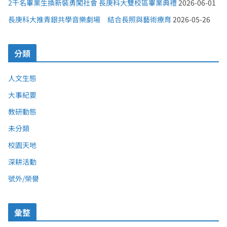
2千名畢業生換新裝勇闖社會 長庚科大雙校區畢業典禮
2026-06-01
長庚科大推青銀共學音樂劇場 結合長照與藝術療育
2026-05-26
分類
人文生態
大事紀要
教研動態
未分類
校園天地
深耕活動
號外/榮譽
彙整