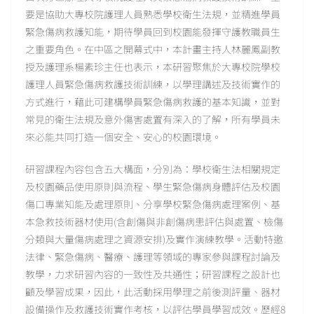
要是協助大專校院護理人員熟悉學校衛生法規，並精進學員
緊急傷病救護知能，期待學員回到校園能發揮守護教職員生
之重要角色。在中區之開幕式中，本計畫主持人林麗鳳副教
授及護理系楊素珍主任也表示，本研習聚焦於大專校院學校
護理人員緊急傷病救護技術訓練，以學理講述及技術實作的
方式進行，藉此可建構學員緊急傷病救護的基本知識，並對
常見的衛生法規及意外傷害處置有深入的了解，所有學員未
來必能共同打造一個安全、安心的校園環境。
研習課程內容包含五大構面，分別為：學校衛生法相關規定
及校園藥品使用原則與流程、學生緊急傷病身體評估及校園
傷口專業知能及處理原則、分享學校緊急傷病處理案例、基
本急救技術器材使用(含創傷與非創傷病患評估與處置、檢傷
分類與大量傷病處理之資源安排)及實作演練教學。活動特邀
法律、緊急傷病、醫療、護理等領域的專家參與課程討論及
教學，力求研習內容的一致性及共通性；研習課程之設計也
顧及學習成果，因此，此活動採用學理之前後測評量、器材
設備操作及救護技術實作考核，以評估學員學習成效。歷經8