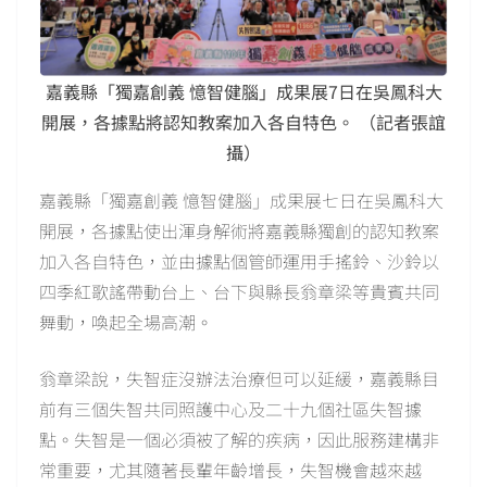
嘉義縣「獨嘉創義 憶智健腦」成果展7日在吳鳳科大
開展，各據點將認知教案加入各自特色。 （記者張誼
攝）
嘉義縣「獨嘉創義 憶智健腦」成果展七日在吳鳳科大
開展，各據點使出渾身解術將嘉義縣獨創的認知教案
加入各自特色，並由據點個管師運用手搖鈴、沙鈴以
四季紅歌謠帶動台上、台下與縣長翁章梁等貴賓共同
舞動，喚起全場高潮。
翁章梁說，失智症沒辦法治療但可以延緩，嘉義縣目
前有三個失智共同照護中心及二十九個社區失智據
點。失智是一個必須被了解的疾病，因此服務建構非
常重要，尤其隨著長輩年齡增長，失智機會越來越