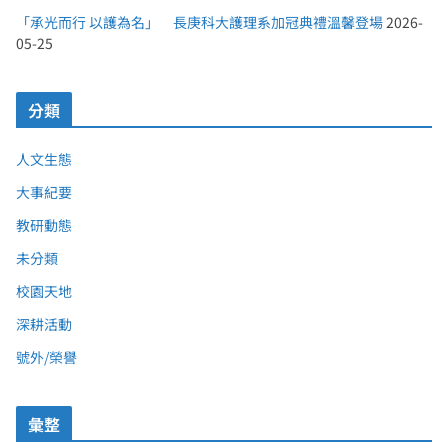
「承光而行 以護為名」 長庚科大護理系加冠典禮溫馨登場
2026-
05-25
分類
人文生態
大事紀要
教研動態
未分類
校園天地
深耕活動
號外/榮譽
彙整