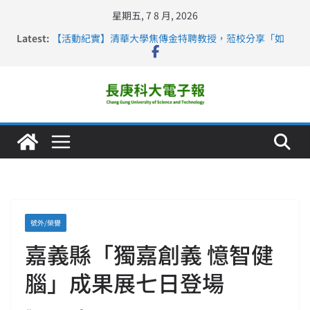
星期五, 7 8 月, 2026
Latest:
【活動紀實】清華大學焦傳金特聘教授，蒞校分享「如
何重新設計大一年」
仁德醫專與長庚科大締結策略聯盟 培育護理尖兵
長庚科大連四年穩居《遠見》醫學大學第5名 辦學實力再
獲肯定
深化永續醫療 長庚科大攜菲、印頂尖大學跨國合作
長庚科大護理系勇奪2026羅馬尼亞歐洲盃國際發明展雙
金牌暨雙特別獎 AI智慧照護與護理教育創新獲國際肯定
號外/榮譽
嘉義縣「獨嘉創義 憶智健
腦」成果展七日登場