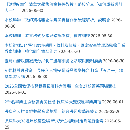
【活動紀實】清華大學焦傳金特聘教授，蒞校分享「如何重新設計
大一年」
2026-06-30
本校舉辦「教師資格審查法規與實務作業流程解析」說明會
2026-
06-30
本校辦理「發文格式及常見錯誤態樣」教育訓練
2026-06-30
本校辦理114學年度請採購、收料及檢驗、固定資產管理及驗收作業
教育訓練，強化同仁實務能力
2026-06-30
臺灣山苦瓜關鍵成分抑制口腔癌細胞之萃取與機制摘要
2026-06-30
AI翻轉護理教育！長庚科大攜安圖斯登國際舞台 打造「五合一」精
準學習大腦
2026-06-30
2026全國教保技藝競賽長庚科大登場 全台27校菁英同場競技
2026-06-01
2千名畢業生換新裝勇闖社會 長庚科大雙校區畢業典禮
2026-06-01
長庚科大推青銀共學音樂劇場 結合長照與藝術療育
2026-05-26
長庚科大38週年校慶登場 新式學位袍時尚走秀驚艷全場
2026-05-
25