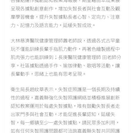
各據點運作獨創認知教案海報展，期望藉由本成果展
呈現各據點創意創作，增加失智長者與社會互動及觀
摩學習機會，提升失智據點長者心智、定向力、注意
力、記憶力及語言能力，延緩失智成效。
大林慈濟醫院健康管理師蕭老師說，透過各式古早童
玩不僅能訓練長輩手指肌力動作，再著色繪製過程中
肌肉張力也能訓練到；長庚醫院健康管理師 田老師分
享，社區據點透過手作、瑜珈律動、歌唱等活動，讓
長輩動手，思緒上也能有思考呈現。
衛生局長趙紋華表示，失智症照護是一個長期及持續
性的過程，嘉義縣強化失智照護網絡並積極推展創新
認知教案運用於每處失智據點，唯有鼓勵失智長者走
出家門多與社會互動，才能促進長輩認知，延緩失
智，每一鄉鎮至少一處失智據點，請民眾多加利用，
如有任何失智照護問題都可洽詢嘉義縣失智共同照護