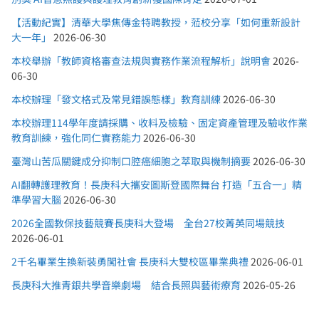
【活動紀實】清華大學焦傳金特聘教授，蒞校分享「如何重新設計
大一年」
2026-06-30
本校舉辦「教師資格審查法規與實務作業流程解析」說明會
2026-
06-30
本校辦理「發文格式及常見錯誤態樣」教育訓練
2026-06-30
本校辦理114學年度請採購、收料及檢驗、固定資產管理及驗收作業
教育訓練，強化同仁實務能力
2026-06-30
臺灣山苦瓜關鍵成分抑制口腔癌細胞之萃取與機制摘要
2026-06-30
AI翻轉護理教育！長庚科大攜安圖斯登國際舞台 打造「五合一」精
準學習大腦
2026-06-30
2026全國教保技藝競賽長庚科大登場 全台27校菁英同場競技
2026-06-01
2千名畢業生換新裝勇闖社會 長庚科大雙校區畢業典禮
2026-06-01
長庚科大推青銀共學音樂劇場 結合長照與藝術療育
2026-05-26