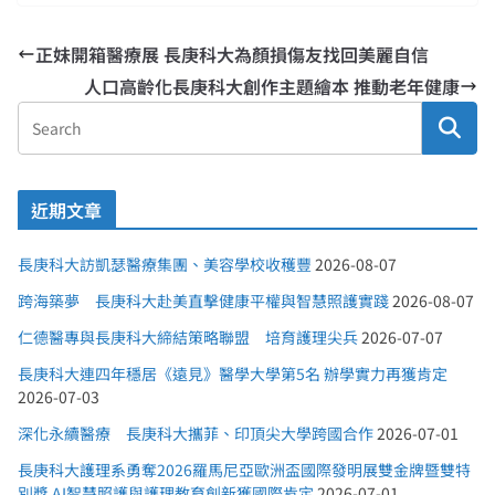
正妹開箱醫療展 長庚科大為顏損傷友找回美麗自信
人口高齡化長庚科大創作主題繪本 推動老年健康
近期文章
長庚科大訪凱瑟醫療集團、美容學校收穫豐
2026-08-07
跨海築夢 長庚科大赴美直擊健康平權與智慧照護實踐
2026-08-07
仁德醫專與長庚科大締結策略聯盟 培育護理尖兵
2026-07-07
長庚科大連四年穩居《遠見》醫學大學第5名 辦學實力再獲肯定
2026-07-03
深化永續醫療 長庚科大攜菲、印頂尖大學跨國合作
2026-07-01
長庚科大護理系勇奪2026羅馬尼亞歐洲盃國際發明展雙金牌暨雙特
別獎 AI智慧照護與護理教育創新獲國際肯定
2026-07-01