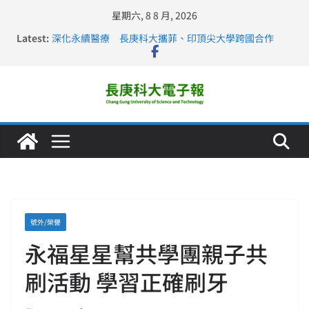
星期六, 8 8 月, 2026
Latest:
深化永續醫療 長庚科大攜菲、印頂尖大學跨國合作
長庚科大訪凱瑟醫療集團、美容學校收穫豐
跨海築夢 長庚科大赴美直擊健康平權與智慧照護實踐
仁德醫專與長庚科大締結策略聯盟 培育護理尖兵
長庚科大連四年穩居《遠見》醫學大學第5名 辦學實力再
獲肯定
號外/榮譽
永福星星幫共學團親子共
刷活動 學習正確刷牙