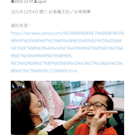
2021-12-07
cgust
2021年12月4日 週六 記者羅玉如／台南報導
資料來源：
https://tw.news.yahoo.com/%E6%B0%B8%E7%A6%8F%E6%
98%9F%E6%98%9F%E5%B9%AB%E5%85%B1%E5%AD%B8
%E5%9C%98%E8%A6%AA%E5%AD%90%E5%85%B1%E5%8
8%B7%E6%B4%BB%E5%8B%95-
%E5%AD%B8%E7%BF%92%E6%AD%A3%E7%A2%BA%E5%
88%B7%E7%89%99-113249050.html