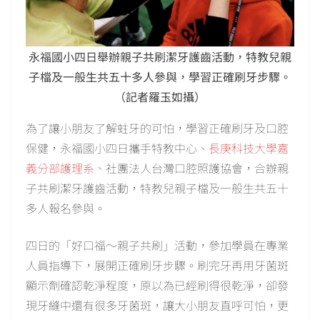
永福國小四日舉辦親子共刷潔牙護齒活動，特教兒親
子檔及一般生共五十多人參與，學習正確刷牙步驟。
（記者羅玉如攝）
為了讓小朋友了解蛀牙的可怕，學習正確刷牙及口腔
保健，永福國小四日攜手特教中心、
長庚科技大學嘉
義分部護理系
、社團法人台灣口腔照護協會，合辦親
子共刷潔牙護齒活動，特教兒親子檔及一般生共五十
多人報名參與。
四日的「好口福～親子共刷」活動，參加學員在專業
人員指導下，展開正確刷牙步驟。刷完牙再用牙菌斑
顯示劑確認乾淨程度，原以為已經刷得很乾淨，卻發
現牙縫中還有很多牙菌斑，讓大小朋友直呼可怕，更