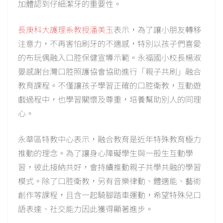
加體認到仔細潔牙的重要性。
長庚科大護理系教授潘美玉
表示，為了讓小朋友轉移
注意力，不再害怕刷牙的不適感，特別以孩子們喜愛
的布玩偶融入口腔保健宣導示範。永福國小校長楊淑
晏感謝台灣口腔照護協會協助進行「親子共刷」融合
教育課程。不僅讓孩子學習正確的口腔衛教，互動遊
戲過程中，也學習關懷及尊重，培養幫助別人的同理
心。
永華區特教中心表示，融合教育是近年特殊教育極力
推動的理念。為了讓身心障礙學生與一般生互動學
習，彼此接納共好，會持續推動親子共學共融的學習
模式。除了口腔衛教，另有音樂律動、體適能、藝術
創作等課程，且含一起騎腳踏車運動，希望特殊兒口
語表達、社交能力因此獲得顯著進步。