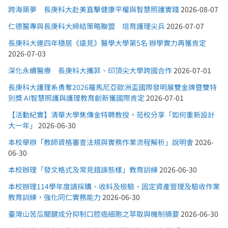
跨海築夢 長庚科大赴美直擊健康平權與智慧照護實踐
2026-08-07
仁德醫專與長庚科大締結策略聯盟 培育護理尖兵
2026-07-07
長庚科大連四年穩居《遠見》醫學大學第5名 辦學實力再獲肯定
2026-07-03
深化永續醫療 長庚科大攜菲、印頂尖大學跨國合作
2026-07-01
長庚科大護理系勇奪2026羅馬尼亞歐洲盃國際發明展雙金牌暨雙特
別獎 AI智慧照護與護理教育創新獲國際肯定
2026-07-01
【活動紀實】清華大學焦傳金特聘教授，蒞校分享「如何重新設計
大一年」
2026-06-30
本校舉辦「教師資格審查法規與實務作業流程解析」說明會
2026-
06-30
本校辦理「發文格式及常見錯誤態樣」教育訓練
2026-06-30
本校辦理114學年度請採購、收料及檢驗、固定資產管理及驗收作業
教育訓練，強化同仁實務能力
2026-06-30
臺灣山苦瓜關鍵成分抑制口腔癌細胞之萃取與機制摘要
2026-06-30