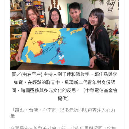
圖／(由右至左) 主持人劉千萍和陳俊宇、鄒佳晶與李
如寶，在輕鬆的聊天中，呈現新二代青年對身份認
同、跨國遷移與多元文化的反思。（中華電信基金會
提供）
「蹲點‧台灣‧心南向｣ 以多元認同與包容注入心力
量
台灣是多元族群的社會，新二代的反思與認同，宛如