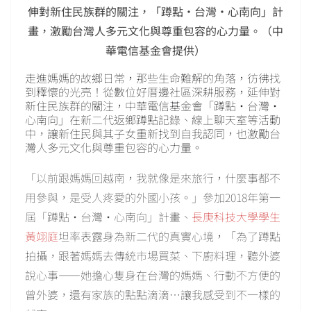
伸對新住民族群的關注，「蹲點‧台灣‧心南向」計
畫，激勵台灣人多元文化與尊重包容的心力量。（中
華電信基金會提供）
走進媽媽的故鄉日常，那些生命難解的角落，彷彿找
到釋懷的光亮！從數位好厝邊社區深耕服務，延伸對
新住民族群的關注，中華電信基金會「蹲點‧台灣‧
心南向」在新二代返鄉蹲點記錄、線上聊天室等活動
中，讓新住民與其子女重新找到自我認同，也激勵台
灣人多元文化與尊重包容的心力量。
「以前跟媽媽回越南，我就像是來旅行，什麼事都不
用參與，是受人疼愛的外國小孩。」參加2018年第一
屆「蹲點‧台灣‧心南向」計畫、
長庚科技大學學生
黃翊庭
坦率表露身為新二代的真實心境，「為了蹲點
拍攝，跟著媽媽去傳統市場買菜、下廚料理，聽外婆
說心事——她擔心隻身在台灣的媽媽、行動不方便的
曾外婆，還有家族的點點滴滴…讓我感受到不一樣的