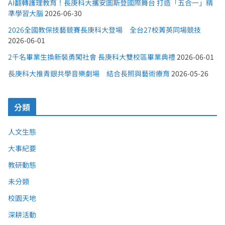
AI翻轉護理教育！長庚科大攜安圖斯登國際舞台 打造「五合一」精
準學習大腦
2026-06-30
2026全國教保技藝競賽長庚科大登場 全台27校菁英同場競技
2026-06-01
2千名畢業生換新裝勇闖社會 長庚科大雙校區畢業典禮
2026-06-01
長庚科大推青銀共學音樂劇場 結合長照與藝術療育
2026-05-26
分類
人文生態
大事紀要
教研動態
未分類
校園天地
深耕活動