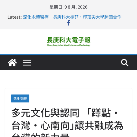
星期日, 9 8 月, 2026
Latest:
深化永續醫療 長庚科大攜菲、印頂尖大學跨國合作
長庚科大訪凱瑟醫療集團、美容學校收穫豐
跨海築夢 長庚科大赴美直擊健康平權與智慧照護實踐
仁德醫專與長庚科大締結策略聯盟 培育護理尖兵
長庚科大連四年穩居《遠見》醫學大學第5名 辦學實力再
獲肯定
號外/榮譽
多元文化與認同 「蹲點‧
台灣‧心南向｣讓共融成為