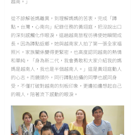
越南。」
從不諒解爸媽離異，到理解媽媽的苦衷，完成「蹲
點‧台灣‧心南向」紀錄任務的黃翊庭，把沒說出口
的深刻感觸化作眼淚，這趟越南旅程彷彿使她瞬間成
長。因為蹲點返鄉，她與越南家人拍了第一張全家福
照片，家族關係變得更緊密，也高度認同越南的熱情
和單純，「身為新二代，我會勇敢和大家介紹我的媽
媽是越南人，我也是半個越南人。」這是黃翊庭動人
的心志。而鏡頭外，同行蹲點拍攝的同學也感同身
受，不僅打破對越南的刻板印象，更邊拍邊想起自己
的親人，陪著流下感動的眼淚。