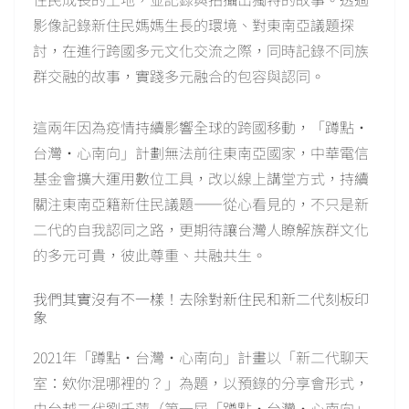
影像記錄新住民媽媽生長的環境、對東南亞議題探
討，在進行跨國多元文化交流之際，同時記錄不同族
群交融的故事，實踐多元融合的包容與認同。
這兩年因為疫情持續影響全球的跨國移動，「蹲點‧
台灣‧心南向」計劃無法前往東南亞國家，中華電信
基金會擴大運用數位工具，改以線上講堂方式，持續
關注東南亞籍新住民議題——從心看見的，不只是新
二代的自我認同之路，更期待讓台灣人瞭解族群文化
的多元可貴，彼此尊重、共融共生。
我們其實沒有不一樣！去除對新住民和新二代刻板印
象
2021年「蹲點‧台灣‧心南向」計畫以「新二代聊天
室：欸你混哪裡的？」為題，以預錄的分享會形式，
由台越二代劉千萍（第一屆「蹲點‧台灣‧心南向」