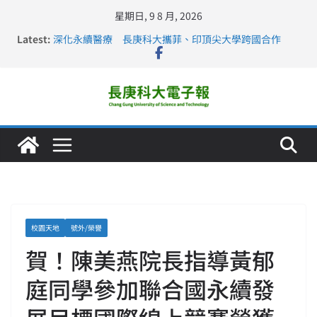
星期日, 9 8 月, 2026
Latest:
深化永續醫療 長庚科大攜菲、印頂尖大學跨國合作
長庚科大訪凱瑟醫療集團、美容學校收穫豐
跨海築夢 長庚科大赴美直擊健康平權與智慧照護實踐
仁德醫專與長庚科大締結策略聯盟 培育護理尖兵
長庚科大連四年穩居《遠見》醫學大學第5名 辦學實力再
獲肯定
校園天地
號外/榮譽
賀！陳美燕院長指導黃郁
庭同學參加聯合國永續發