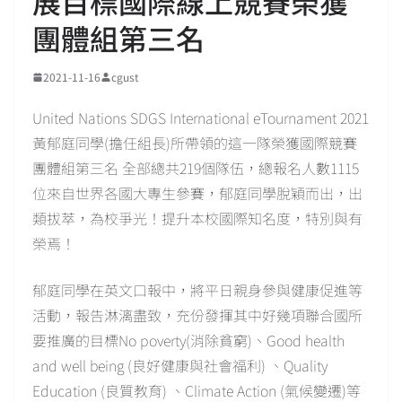
展目標國際線上競賽榮獲
團體組第三名
2021-11-16
cgust
United Nations SDGS International eTournament 2021
黃郁庭同學(擔任組長)所帶領的這一隊榮獲國際競賽
團體組第三名 全部總共219個隊伍，總報名人數1115
位來自世界各國大專生參賽，郁庭同學脫穎而出，出
類拔萃，為校爭光！提升本校國際知名度，特別與有
榮焉！
郁庭同學在英文口報中，將平日親身參與健康促進等
活動，報告淋漓盡致，充份發揮其中好幾項聯合國所
要推廣的目標No poverty(消除貧窮)、Good health
and well being (良好健康與社會福利) 、Quality
Education (良質教育) 、Climate Action (氣候變遷)等