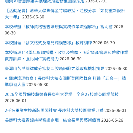
別獎 AI智慧照護與護理教育創新獲國際肯定
2026-07-01
【活動紀實】清華大學焦傳金特聘教授，蒞校分享「如何重新設計
大一年」
2026-06-30
本校舉辦「教師資格審查法規與實務作業流程解析」說明會
2026-
06-30
本校辦理「發文格式及常見錯誤態樣」教育訓練
2026-06-30
本校辦理114學年度請採購、收料及檢驗、固定資產管理及驗收作業
教育訓練，強化同仁實務能力
2026-06-30
臺灣山苦瓜關鍵成分抑制口腔癌細胞之萃取與機制摘要
2026-06-30
AI翻轉護理教育！長庚科大攜安圖斯登國際舞台 打造「五合一」精
準學習大腦
2026-06-30
2026全國教保技藝競賽長庚科大登場 全台27校菁英同場競技
2026-06-01
2千名畢業生換新裝勇闖社會 長庚科大雙校區畢業典禮
2026-06-01
長庚科大推青銀共學音樂劇場 結合長照與藝術療育
2026-05-26