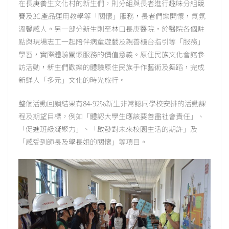
在長庚養生文化村的新生們，則分組與長者進行趣味分組競
賽及3C產品運用教學等「關懷」服務，長者們樂開懷，氣氛
溫馨感人。另一部分新生則至林口長庚醫院，於醫院各個駐
點與現場志工一起陪伴病童遊戲及親善櫃台指引等「服務」
學習，實際體驗關懷服務的價值意義。原住民族文化會館參
訪活動，新生們歡樂的體驗原住民族手作藝術及舞蹈，完成
新鮮人「多元」文化的時光旅行。
整個活動回饋結果有84-92%新生非常認同學校安排的活動課
程及期望目標，例如「體認大學生應該要善盡社會責任」、
「促進班級凝聚力」、「啟發對未來校園生活的期許」及
「感受到師長及學長姐的關懷」等項目。