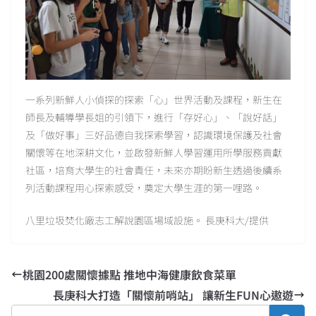
一系列新鮮人小偵探的探索「心」世界活動及課程，新生在
師長及輔導學長姐的引領下，進行「存好心」、「說好話」
及「做好事」三好品德自我探索學習，認識環境保護及社會
關懷等在地深耕文化，並啟發新鮮人學習運用所學服務貢獻
社區，培育大學生的社會責任，未來亦期盼新生透過後續系
列活動課程用心探索感受，奠定大學生涯的第一哩路。
八里垃圾焚化廠志工解說園區場域設施。 長庚科大/提供
桃園200處關懷據點 推地中海健康飲食菜單
長庚科大打造「關懷前哨站」 讓新生FUN心遨遊