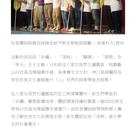
校長樓迎統親自授旗並給予新生期勉與鼓勵。 長庚科大/提供
活動內容包括「永續」、「深耕」、「關懷」、「服務」及
「多元」五大主軸，分別前往八里垃圾焚化爐園區、桃園龜
山A7社區及樟腦竂步道、長庚養生文化村、林口長庚醫院及
原住民族文化會館進行「心」世界的探索學習及服務。
在八里垃圾焚化爐園區的志工熱情導覽中，新生們學習到
「永續」關懷愛護地球、體認環境保護的重要。逾500位新生
參與A7社區及樟腦竂步道健行，由校長樓迎統帶領新鮮人實
地了解在地文化及環境生態，新生體認在地「深耕」是大學
生的社會責任。