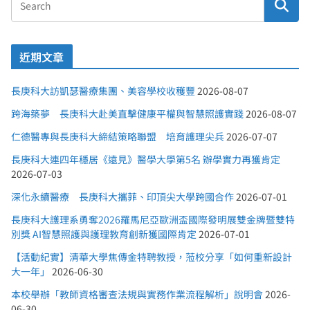
近期文章
長庚科大訪凱瑟醫療集團、美容學校收穫豐
2026-08-07
跨海築夢 長庚科大赴美直擊健康平權與智慧照護實踐
2026-08-07
仁德醫專與長庚科大締結策略聯盟 培育護理尖兵
2026-07-07
長庚科大連四年穩居《遠見》醫學大學第5名 辦學實力再獲肯定
2026-07-03
深化永續醫療 長庚科大攜菲、印頂尖大學跨國合作
2026-07-01
長庚科大護理系勇奪2026羅馬尼亞歐洲盃國際發明展雙金牌暨雙特
別獎 AI智慧照護與護理教育創新獲國際肯定
2026-07-01
【活動紀實】清華大學焦傳金特聘教授，蒞校分享「如何重新設計
大一年」
2026-06-30
本校舉辦「教師資格審查法規與實務作業流程解析」說明會
2026-
06-30