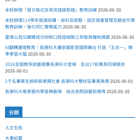
本校辦理「發文格式及常見錯誤態樣」教育訓練
2026-06-30
本校辦理114學年度請採購、收料及檢驗、固定資產管理及驗收作業
教育訓練，強化同仁實務能力
2026-06-30
臺灣山苦瓜關鍵成分抑制口腔癌細胞之萃取與機制摘要
2026-06-30
AI翻轉護理教育！長庚科大攜安圖斯登國際舞台 打造「五合一」精
準學習大腦
2026-06-30
2026全國教保技藝競賽長庚科大登場 全台27校菁英同場競技
2026-06-01
2千名畢業生換新裝勇闖社會 長庚科大雙校區畢業典禮
2026-06-01
長庚科大推青銀共學音樂劇場 結合長照與藝術療育
2026-05-26
分類
人文生態
大事紀要