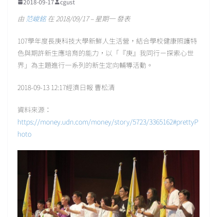
2018-09-17
cgust
由
范峻銘
在 2018/09/17 – 星期一 發表
107學年度長庚科技大學新鮮人生活營，結合學校健康照護特
色與期許新生應培育的能力，以「『庚』我同行－探索心世
界」為主題進行一系列的新生定向輔導活動。
2018-09-13 12:17經濟日報 曹松清
資料來源：
https://money.udn.com/money/story/5723/3365162#prettyP
hoto