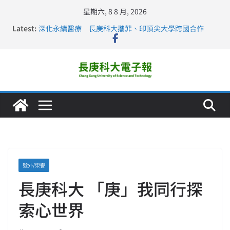
星期六, 8 8 月, 2026
Latest:
深化永續醫療 長庚科大攜菲、印頂尖大學跨國合作
長庚科大訪凱瑟醫療集團、美容學校收穫豐
跨海築夢 長庚科大赴美直擊健康平權與智慧照護實踐
仁德醫專與長庚科大締結策略聯盟 培育護理尖兵
長庚科大連四年穩居《遠見》醫學大學第5名 辦學實力再
獲肯定
號外/榮譽
長庚科大 「庚」我同行探
索心世界