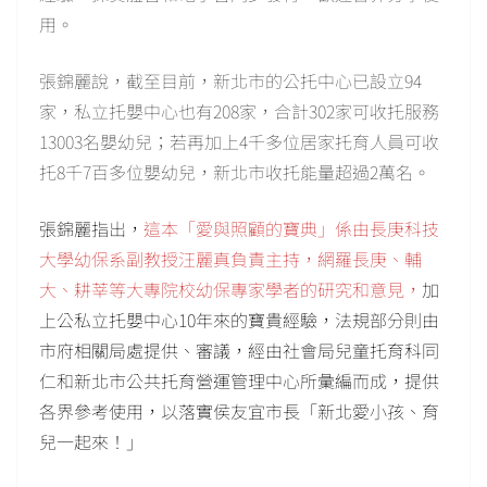
用。
張錦麗說，截至目前，新北市的公托中心已設立94
家，私立托嬰中心也有208家，合計302家可收托服務
13003名嬰幼兒；若再加上4千多位居家托育人員可收
托8千7百多位嬰幼兒，新北市收托能量超過2萬名。
張錦麗指出，
這本「愛與照顧的寶典」係由長庚科技
大學幼保系副教授汪麗真負責主持，網羅長庚、輔
大、耕莘等大專院校幼保專家學者的研究和意見，
加
上公私立托嬰中心10年來的寶貴經驗，
法規部分則由
市府相關局處提供、審議，經由社會局兒童托育科同
仁和新北市公共托育營運管理中心所彙編而成，提供
各界參考使用，以落實侯友宜市長「新北愛小孩、育
兒一起來！」