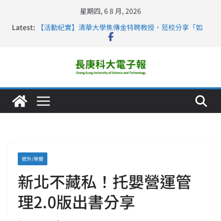
星期四, 6 8 月, 2026
Latest:
【活動紀實】清華大學焦傳金特聘教授，蒞校分享「如
何重新設計大一年」
仁德醫專與長庚科大締結策略聯盟 培育護理尖兵
長庚科大連四年穩居《遠見》醫學大學第5名 辦學實力再
獲肯定
深化永續醫療 長庚科大攜菲、印頂尖大學跨國合作
長庚科大護理系勇奪2026羅馬尼亞歐洲盃國際發明展雙
金牌暨雙特別獎 AI智慧照護與護理教育創新獲國際肯定
號外/榮譽
新北不藏私！托嬰營運管
理2.0版出書分享