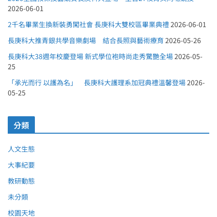
2026-06-01
2千名畢業生換新裝勇闖社會 長庚科大雙校區畢業典禮
2026-06-01
長庚科大推青銀共學音樂劇場 結合長照與藝術療育
2026-05-26
長庚科大38週年校慶登場 新式學位袍時尚走秀驚艷全場
2026-05-
25
「承光而行 以護為名」 長庚科大護理系加冠典禮溫馨登場
2026-
05-25
分類
人文生態
大事紀要
教研動態
未分類
校園天地