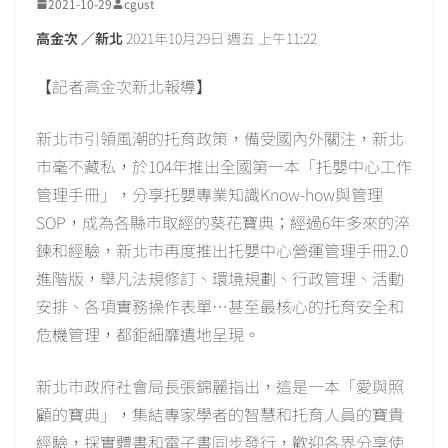
2021-10-29
cgust
高金次 ／新北
2021年10月29日 週五 上午11:22
【記者高金次新北報導】
新北市引領風潮的托育政策，備受國內外關注，新北
市毫不藏私，於104年推出全國第一本「托嬰中心工作
管理手冊」，分享托嬰專業知識Know-how與管理
SOP，成為各縣市取經的葵花寶典；經過6年多來的淬
鍊和經驗，新北市再度推出托嬰中心營運管理手冊2.0
進階版，舉凡法規修訂、環境規劃、行政管理、活動
安排、各項實務操作表單…甚至最核心的托育安全和
危機管理，都鉅細靡遺地呈現。
新北市政府社會局長張錦麗指出，這是一本「愛與照
顧的寶典」，集結專家學者的智慧和托育人員的寶貴
經驗，採實體書和電子書同步發行，歡迎各界分享使