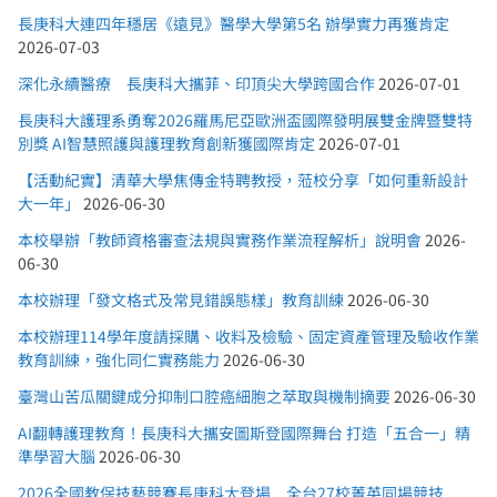
長庚科大連四年穩居《遠見》醫學大學第5名 辦學實力再獲肯定
2026-07-03
深化永續醫療 長庚科大攜菲、印頂尖大學跨國合作
2026-07-01
長庚科大護理系勇奪2026羅馬尼亞歐洲盃國際發明展雙金牌暨雙特
別獎 AI智慧照護與護理教育創新獲國際肯定
2026-07-01
【活動紀實】清華大學焦傳金特聘教授，蒞校分享「如何重新設計
大一年」
2026-06-30
本校舉辦「教師資格審查法規與實務作業流程解析」說明會
2026-
06-30
本校辦理「發文格式及常見錯誤態樣」教育訓練
2026-06-30
本校辦理114學年度請採購、收料及檢驗、固定資產管理及驗收作業
教育訓練，強化同仁實務能力
2026-06-30
臺灣山苦瓜關鍵成分抑制口腔癌細胞之萃取與機制摘要
2026-06-30
AI翻轉護理教育！長庚科大攜安圖斯登國際舞台 打造「五合一」精
準學習大腦
2026-06-30
2026全國教保技藝競賽長庚科大登場 全台27校菁英同場競技