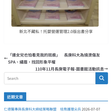
新北不藏私！托嬰營運管理2.0版出書分享
「連女兒也怕看見我的斑痕」 長庚科大為燒燙傷友
SPA、繡眉，找回形象平權
110年11月長庚電子報-圖書館活動訊息
近期文章
仁德醫專與長庚科大締結策略聯盟 培育護理尖兵
2026-07-07