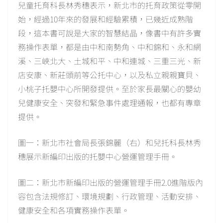
兒童托育科長林秀穗表示，新北市的托育政策從零開
始，經過10年來的發展和經驗累積，已幾近成熟階
段，這本書可說是大家的智慧結晶，像書中有許多實
務操作表單，都是由中和南勢角、中和錦和、永和網
溪、三峽北大、土城和平、中和連城、三重三光、新
店安康、新莊頭前等公托中心，以及私立親親寶貝、
小桃子托嬰中心所開發提供。至於家長最關心的嬰幼
兒健康安全、突發和緊急事件處理通報，也都有專章
提供。
圖一：新北市社會局長張錦麗（右）和兒托科長林秀
穗展示新編印出版的托嬰中心營運管理手冊。
圖二：新北市新編印出版的營運管理手冊2.0進階版內
容包含法規修訂、環境規劃、行政管理、活動安排、
健康安全和各項實務操作表單。