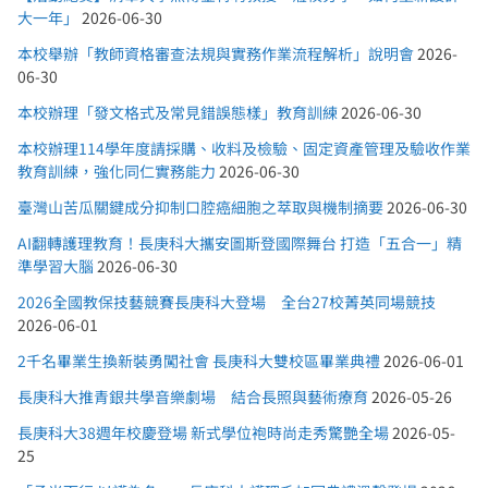
大一年」
2026-06-30
本校舉辦「教師資格審查法規與實務作業流程解析」說明會
2026-
06-30
本校辦理「發文格式及常見錯誤態樣」教育訓練
2026-06-30
本校辦理114學年度請採購、收料及檢驗、固定資產管理及驗收作業
教育訓練，強化同仁實務能力
2026-06-30
臺灣山苦瓜關鍵成分抑制口腔癌細胞之萃取與機制摘要
2026-06-30
AI翻轉護理教育！長庚科大攜安圖斯登國際舞台 打造「五合一」精
準學習大腦
2026-06-30
2026全國教保技藝競賽長庚科大登場 全台27校菁英同場競技
2026-06-01
2千名畢業生換新裝勇闖社會 長庚科大雙校區畢業典禮
2026-06-01
長庚科大推青銀共學音樂劇場 結合長照與藝術療育
2026-05-26
長庚科大38週年校慶登場 新式學位袍時尚走秀驚艷全場
2026-05-
25