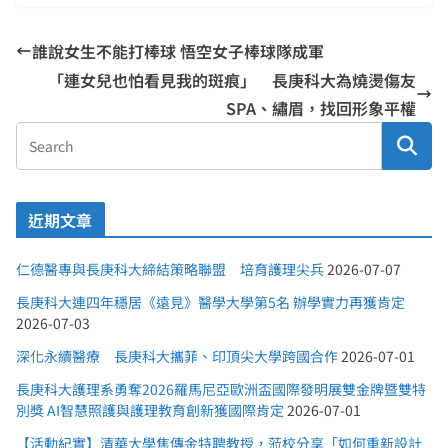
誰說女生不能打棒球 悟空女子棒球隊成軍
「連女兒也怕看見我的斑痕」 長庚科大為燒燙傷友
SPA、繡眉，找回形象平權
近期文章
仁德醫專與長庚科大締結策略聯盟 培育護理尖兵
2026-07-07
長庚科大連四年穩居《遠見》醫學大學第5名 辦學實力再獲肯定
2026-07-03
深化永續醫療 長庚科大攜菲、印頂尖大學跨國合作
2026-07-01
長庚科大護理系勇奪2026羅馬尼亞歐洲盃國際發明展雙金牌暨雙特
別獎 AI智慧照護與護理教育創新獲國際肯定
2026-07-01
【活動紀實】清華大學焦傳金特聘教授，蒞校分享「如何重新設計