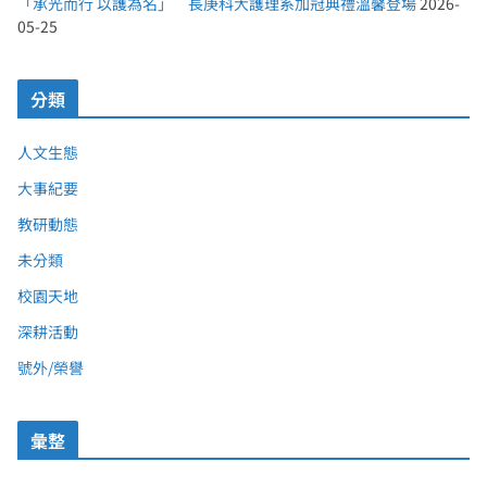
「承光而行 以護為名」 長庚科大護理系加冠典禮溫馨登場
2026-
05-25
分類
人文生態
大事紀要
教研動態
未分類
校園天地
深耕活動
號外/榮譽
彙整