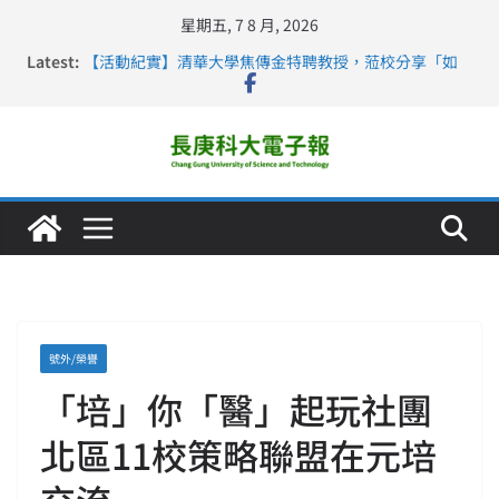
星期五, 7 8 月, 2026
Latest:
【活動紀實】清華大學焦傳金特聘教授，蒞校分享「如
何重新設計大一年」
仁德醫專與長庚科大締結策略聯盟 培育護理尖兵
長庚科大連四年穩居《遠見》醫學大學第5名 辦學實力再
獲肯定
深化永續醫療 長庚科大攜菲、印頂尖大學跨國合作
長庚科大護理系勇奪2026羅馬尼亞歐洲盃國際發明展雙
金牌暨雙特別獎 AI智慧照護與護理教育創新獲國際肯定
號外/榮譽
「培」你「醫」起玩社團
北區11校策略聯盟在元培