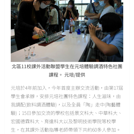
北區11校課外活動聯盟學生在元培體驗調酒特色社團
課程。 元培/提供
元培於4年前加入，今年首度主辦交流活動，由第17屆
學生會承辦，安排元培社團特色課程：人生滋味，由
我調配(飲料調酒體驗)，以及全員「陶」走中(陶藝體
驗)；15日參加交流的學校包括景文科大、中華科大、
宏國德霖科大、育達科大以及黎明技術學院等校學
生，在其課外活動指導老師帶領下共約60多人參加。