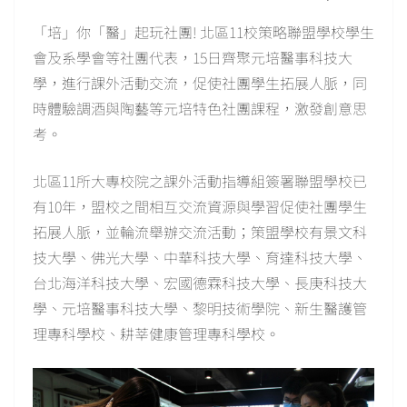
「培」你「醫」起玩社團! 北區11校策略聯盟學校學生
會及系學會等社團代表，15日齊聚元培醫事科技大
學，進行課外活動交流，促使社團學生拓展人脈，同
時體驗調酒與陶藝等元培特色社團課程，激發創意思
考。
北區11所大專校院之課外活動指導組簽署聯盟學校已
有10年，盟校之間相互交流資源與學習促使社團學生
拓展人脈，並輪流舉辦交流活動；策盟學校有景文科
技大學、佛光大學、中華科技大學、育達科技大學、
台北海洋科技大學、宏國德霖科技大學、長庚科技大
學、元培醫事科技大學、黎明技術學院、新生醫護管
理專科學校、耕莘健康管理專科學校。