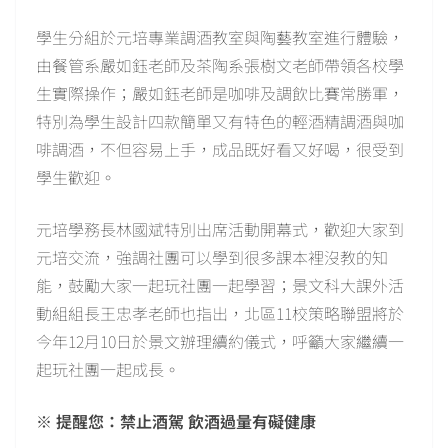
學生分組於元培專業調酒教室與陶藝教室進行體驗，
由餐管系嚴如鈺老師及茶陶系張樹文老師帶領各校學
生實際操作；嚴如鈺老師是咖啡及調飲比賽常勝軍，
特別為學生設計四款簡單又有特色的輕酒精調酒與咖
啡調酒，不但容易上手，成品既好看又好喝，很受到
學生歡迎。
元培學務長林國斌特別出席活動開幕式，歡迎大家到
元培交流，強調社團可以學到很多課本裡沒教的知
能，鼓勵大家一起玩社團一起學習；景文科大課外活
動組組長王忠孝老師也指出，北區11校策略聯盟將於
今年12月10日於景文辦理續約儀式，呼籲大家繼續一
起玩社團一起成長。
※ 提醒您：禁止酒駕 飲酒過量有礙健康