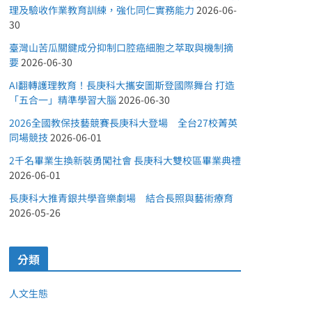
理及驗收作業教育訓練，強化同仁實務能力
2026-06-
30
臺灣山苦瓜關鍵成分抑制口腔癌細胞之萃取與機制摘
要
2026-06-30
AI翻轉護理教育！長庚科大攜安圖斯登國際舞台 打造
「五合一」精準學習大腦
2026-06-30
2026全國教保技藝競賽長庚科大登場 全台27校菁英
同場競技
2026-06-01
2千名畢業生換新裝勇闖社會 長庚科大雙校區畢業典禮
2026-06-01
長庚科大推青銀共學音樂劇場 結合長照與藝術療育
2026-05-26
分類
人文生態