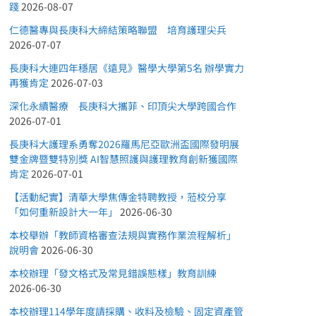
踐
2026-08-07
仁德醫專與長庚科大締結策略聯盟 培育護理尖兵
2026-07-07
長庚科大連四年穩居《遠見》醫學大學第5名 辦學實力
再獲肯定
2026-07-03
深化永續醫療 長庚科大攜菲、印頂尖大學跨國合作
2026-07-01
長庚科大護理系勇奪2026羅馬尼亞歐洲盃國際發明展
雙金牌暨雙特別獎 AI智慧照護與護理教育創新獲國際
肯定
2026-07-01
【活動紀實】清華大學焦傳金特聘教授，蒞校分享
「如何重新設計大一年」
2026-06-30
本校舉辦「教師資格審查法規與實務作業流程解析」
說明會
2026-06-30
本校辦理「發文格式及常見錯誤態樣」教育訓練
2026-06-30
本校辦理114學年度請採購、收料及檢驗、固定資產管