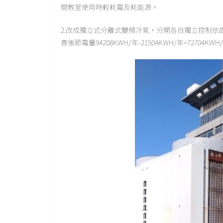
間教室使用時較耗電及耗能源。
2.改成獨立式分離式變頻冷氣，分開各自獨立控制
善後節電量94208KWH/年-21504KWH/年=7270