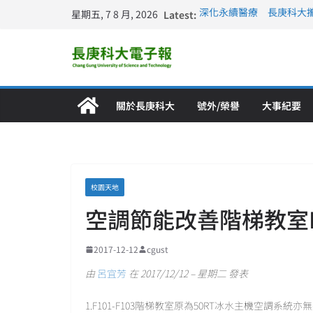
星期五, 7 8 月, 2026
Latest:
深化永續醫療 長庚科大
長庚科大訪凱瑟醫療集團
跨海築夢 長庚科大赴美
仁德醫專與長庚科大締結
長庚科大連四年穩居《遠見
關於長庚科大
號外/榮譽
大事紀要
校園天地
空調節能改善階梯教室F10
2017-12-12
cgust
由
呂宜芳
在 2017/12/12 – 星期二 發表
1.F101-F103階梯教室原為50RT冰水主機空