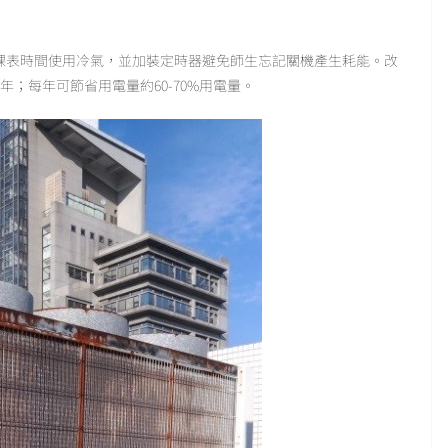
依課表時間使用冷氣，並加裝定時器避免師生忘記關機產生耗能。改
4KWH/年；每年可節省用電量約60-70%用電量。