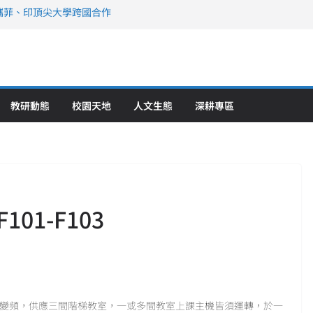
攜菲、印頂尖大學跨國合作
、美容學校收穫豐
直擊健康平權與智慧照護實踐
策略聯盟 培育護理尖兵
》醫學大學第5名 辦學實力再獲肯定
教研動態
校園天地
人文生態
深耕專區
1-F103
調系統亦無變頻，供應三間階梯教室，一或多間教室上課主機皆須運轉，於一