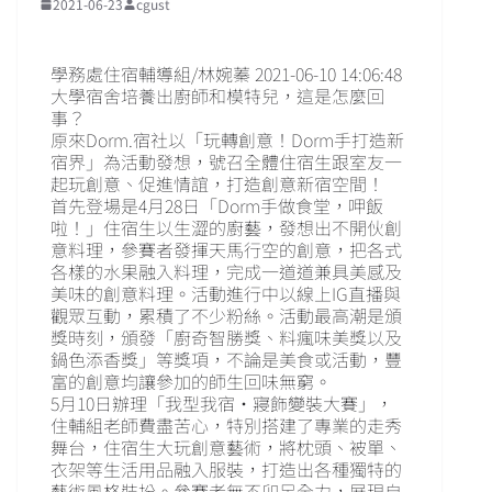
2021-06-23
cgust
學務處住宿輔導組/林婉蓁 2021-06-10 14:06:48
大學宿舍培養出廚師和模特兒，這是怎麼回
事？
原來Dorm.宿社以「玩轉創意！Dorm手打造新
宿界」為活動發想，號召全體住宿生跟室友一
起玩創意、促進情誼，打造創意新宿空間！
首先登場是4月28日「Dorm手做食堂，呷飯
啦！」住宿生以生澀的廚藝，發想出不開伙創
意料理，參賽者發揮天馬行空的創意，把各式
各樣的水果融入料理，完成一道道兼具美感及
美味的創意料理。活動進行中以線上IG直播與
觀眾互動，累積了不少粉絲。活動最高潮是頒
獎時刻，頒發「廚奇智勝獎、料瘋味美獎以及
鍋色添香獎」等獎項，不論是美食或活動，豐
富的創意均讓參加的師生回味無窮。
5月10日辦理「我型我宿‧寢飾變裝大賽」，
住輔組老師費盡苦心，特別搭建了專業的走秀
舞台，住宿生大玩創意藝術，將枕頭、被單、
衣架等生活用品融入服裝，打造出各種獨特的
藝術風格裝扮。參賽者無不卯足全力，展現自