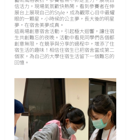
信活力，現場氣氛歡快熱鬧，看到參賽者在伸
展台上展現自己的Style，成為觀眾心目中最耀
眼的一顆星，小時候的公主夢，長大後的明星
夢，在宿舍美夢成真。
這兩場創意宿舍活動，引起極大迴響，讓住宿
生共創難忘的夜晚。活動中看見同學們各個都
創意無限，在競爭與分享的過程中，增添了住
宿生活的趣味！相信住宿生已把宿舍當成第二
個家，為自己的大學住宿生活留下一個難忘的
回憶。