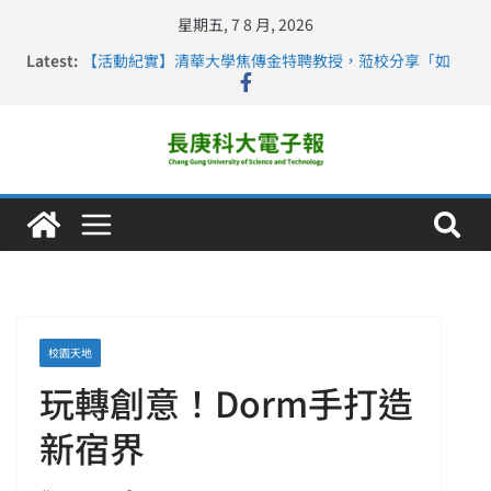
星期五, 7 8 月, 2026
Latest:
【活動紀實】清華大學焦傳金特聘教授，蒞校分享「如
何重新設計大一年」
仁德醫專與長庚科大締結策略聯盟 培育護理尖兵
長庚科大連四年穩居《遠見》醫學大學第5名 辦學實力再
獲肯定
深化永續醫療 長庚科大攜菲、印頂尖大學跨國合作
長庚科大護理系勇奪2026羅馬尼亞歐洲盃國際發明展雙
金牌暨雙特別獎 AI智慧照護與護理教育創新獲國際肯定
校園天地
玩轉創意！Dorm手打造
新宿界