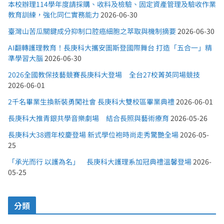
本校辦理114學年度請採購、收料及檢驗、固定資產管理及驗收作業
教育訓練，強化同仁實務能力
2026-06-30
臺灣山苦瓜關鍵成分抑制口腔癌細胞之萃取與機制摘要
2026-06-30
AI翻轉護理教育！長庚科大攜安圖斯登國際舞台 打造「五合一」精
準學習大腦
2026-06-30
2026全國教保技藝競賽長庚科大登場 全台27校菁英同場競技
2026-06-01
2千名畢業生換新裝勇闖社會 長庚科大雙校區畢業典禮
2026-06-01
長庚科大推青銀共學音樂劇場 結合長照與藝術療育
2026-05-26
長庚科大38週年校慶登場 新式學位袍時尚走秀驚艷全場
2026-05-
25
「承光而行 以護為名」 長庚科大護理系加冠典禮溫馨登場
2026-
05-25
分類