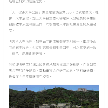
名明志科大的進逼之勢。
「天下USR大學公民」調查是借鏡企業ESG，也就是環境、社
會、大學治理，加上大學最重要利害關係人教職員與學生照
顧的教學承諾等四面向，均衡檢視大學的社會責任與永續發
展。
明志科大在治理、教學面向的成績都是本組第一，惟環境面
向尚處中段班，但從明志校長劉祖華口中，可以感受到一股
「綠色」能量即將迸發。
例如即將動工的16公頃新校地都將採綠建築規劃，而與母集
團台塑的諸多能源、電動車等合作研究成果，劉祖華透露，
也會在今年陸續應用在校園。