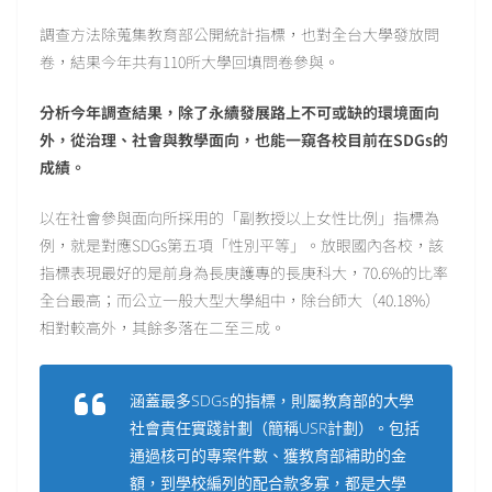
調查方法除蒐集教育部公開統計指標，也對全台大學發放問
卷，結果今年共有110所大學回填問卷參與。
分析今年調查結果，除了永續發展路上不可或缺的環境面向
外，從治理、社會與教學面向，也能一窺各校目前在SDGs的
成績。
以在社會參與面向所採用的「副教授以上女性比例」指標為
例，就是對應SDGs第五項「性別平等」。放眼國內各校，該
指標表現最好的是前身為長庚護專的長庚科大，70.6%的比率
全台最高；而公立一般大型大學組中，除台師大（40.18%）
相對較高外，其餘多落在二至三成。
涵蓋最多SDGs的指標，則屬教育部的大學
社會責任實踐計劃（簡稱USR計劃）。包括
通過核可的專案件數、獲教育部補助的金
額，到學校編列的配合款多寡，都是大學