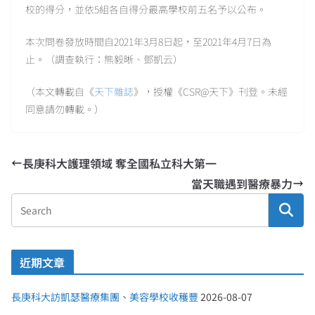
校的得分，並依5組各自得分最高學校前五名予以公布。
本次問卷發放時間自2021年3月8日起，至2021年4月7日為
止。（調查執行：熊毅晰、鄧凱云）
（本文轉載自《
天下雜誌
》，授權《CSR@天下》刊登。未經
同意請勿轉載。）
長庚科大護理領域 奪全國私立科大第一
當天職遇到醫療暴力
近期文章
長庚科大訪凱瑟醫療集團、美容學校收穫豐
2026-08-07