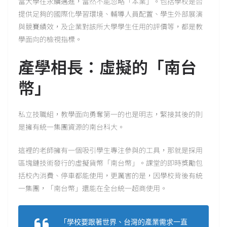
當大學往永續邁進，當然不能忽略「本業」。包括學校是否
提供足夠的國際化學習環境、輔導人員配置、學生外部展演
與競賽績效，及企業對該所大學學生任用的評價等，都是教
學面向的檢視指標。
產學相長：虛擬的「南台
幣」
私立技職組，教學面向勇奪第一的也是明志，緊接其後的則
是擁有統一集團資源的南台科大。
這裡的老師擁有一個吸引學生專注參與的工具，那就是採用
區塊鏈技術發行的虛擬貨幣「南台幣」。課堂的即時獎勵包
括校內消費、停車都能使用，更厲害的是，因學校背後有統
一集團，「南台幣」還能在全台統一超商使用。
「學校要跟著世界、台灣的產業需求一直