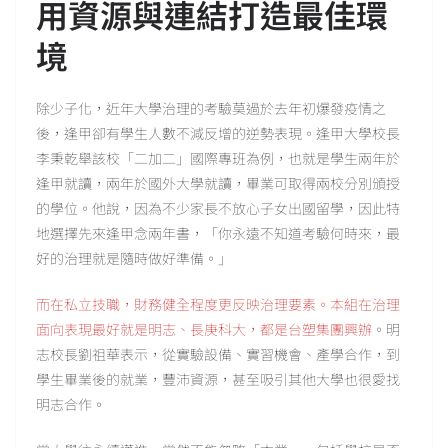
用資源與連結打造最佳環
境
除少子化，近年大學治理的考驗莫過於去年初爆發疫情之
後，逢甲卻有學生人數不減反增的逆勢表現。逢甲大學校長
李秉乾舉該校「二加二」國際專班為例，也就是學生兩年於
逢甲就讀，兩年於國外大學就讀，畢業可取得兩校分別頒授
的學位。他說，因為不少家長不放心子女出國留學，因此特
地選擇先來逢甲念兩年書，「你永遠不知道考驗何時來，最
好的治理就是隨時做好準備。」
而在私立技職，財務健全程度更反映治理要素。本組在治理
面向表現最好就是明志、長庚科大，都是台塑集團興辦
。明
志校長劉祖華表示，從實驗設備、實習機會、產學合作，到
學生畢業後的就業，豐沛資源，甚至吸引其他大學也很愛找
明志合作。