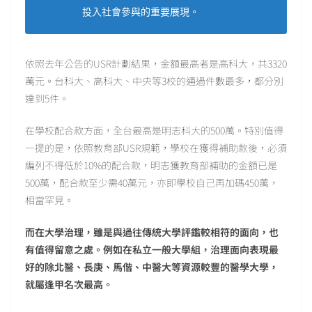
投入社會參與的重要展現。
依照去年公告的USR計劃結果，金額最高者是高科大，共3320
萬元。台科大、高科大、中央等3校的通過件數最多，都分別
達到5件。
在學校配合款方面，全台最高是明志科大的500萬。特別值得
一提的是，依照教育部USR規範，學校在獲得補助款後，必須
編列不得低於10%的配合款，明志獲教育部補助的金額已是
500萬，配合款至少需40萬元，亦即學校自己再加碼450萬，
相當罕見。
而在大學治理，雖是與過往傳統大學評鑑較相符的面向，也
有值得留意之處。例如在私立一般大學組，治理面向表現最
好的除北醫、長庚、馬偕、中醫大等資源較豐的醫學大學，
就屬逢甲名次最高。