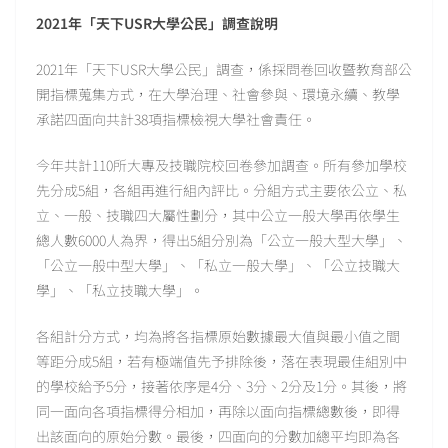
2021年「天下USR大學公民」調查說明
2021年「天下USR大學公民」調查，係採問卷回收暨教育部公
開指標蒐集方式，在大學治理、社會參與、環境永續、教學
承諾四面向共計38項指標檢視大學社會責任。
今年共計110所大專及技職院校回卷參加調查。所有參加學校
先分成5組，各組再進行組內評比。分組方式主要依公立、私
立、一般、技職四大屬性劃分，其中公立一般大學再依學生
總人數6000人為界，得出5組分別為「公立一般大型大學」、
「公立一般中型大學」、「私立一般大學」、「公立技職大
學」、「私立技職大學」。
各組計分方式，均為將各指標原始數據最大值與最小值之間
等距分成5組，若有極端值先予排除後，落在表現最佳組別中
的學校給予5分，接著依序是4分、3分、2分及1分。其後，將
同一面向各項指標得分相加，再除以面向指標總數後，即得
出該面向的原始分數。最後，四面向的分數加總平均即為各