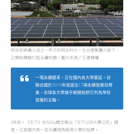
明年即將邁入成立一甲子的明志科大，在台塑集團力挺下，
正開始積極打造永續校園。圖片來源／王建棟攝
一場永續變革，正在國內各大學蔓延。自
聯合國於2015年底提出17項永續發展目標
後，全球各大學幾乎都開始把它列為學校
發展的主軸。
3年前，《天下》依SDGs概念推出「天下USR大學公民」調
查，正是國內唯一從永續視角檢視大學的指標。