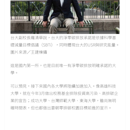
台大副校長羅清華說，台大的淨零碳排放承諾是依據科學基
礎減量目標倡議（SBTi），同時體現台大的USR與研究能量。
圖片來源／王建棟攝
這是國內第一所，也是目前唯一有淨零碳排放明確承諾的大
學。
可以預見，接下來國內各大學將陸續加速加入。像高雄科技
大學，就在今年3月做出校務基金排除投資高污染、高排碳企
業的宣告；成功大學、台灣師範大學、東海大學，雖尚無明
確時間表，但也都做出要朝零排碳校園目標前進的宣示。