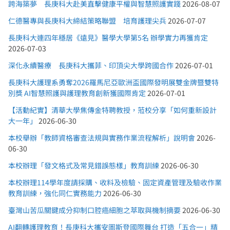
跨海築夢 長庚科大赴美直擊健康平權與智慧照護實踐
2026-08-07
仁德醫專與長庚科大締結策略聯盟 培育護理尖兵
2026-07-07
長庚科大連四年穩居《遠見》醫學大學第5名 辦學實力再獲肯定
2026-07-03
深化永續醫療 長庚科大攜菲、印頂尖大學跨國合作
2026-07-01
長庚科大護理系勇奪2026羅馬尼亞歐洲盃國際發明展雙金牌暨雙特
別獎 AI智慧照護與護理教育創新獲國際肯定
2026-07-01
【活動紀實】清華大學焦傳金特聘教授，蒞校分享「如何重新設計
大一年」
2026-06-30
本校舉辦「教師資格審查法規與實務作業流程解析」說明會
2026-
06-30
本校辦理「發文格式及常見錯誤態樣」教育訓練
2026-06-30
本校辦理114學年度請採購、收料及檢驗、固定資產管理及驗收作業
教育訓練，強化同仁實務能力
2026-06-30
臺灣山苦瓜關鍵成分抑制口腔癌細胞之萃取與機制摘要
2026-06-30
AI翻轉護理教育！長庚科大攜安圖斯登國際舞台 打造「五合一」精