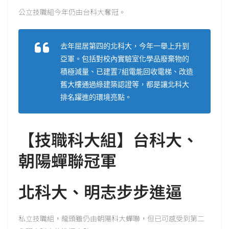
公立技職組今年仍由台科大奪冠。
去年屈居第四的北科大，今年一舉上升到
亞軍。包括對校內實驗室化學品廢棄物的
積極減量、已建置7組電能回收電梯、改造
舊大樓通過綠建築認證等，都是讓北科大
排名躍進的環境亮點。
【技職科大組】台科大、
朝陽蟬聯冠軍
北科大、明志步步進逼
私立技職組，龍頭雖仍由朝陽科大蟬聯，但已可感受到第二