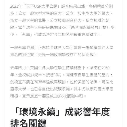
2021年「天下USR大學公民」調查結果出爐，各組榜首分別
為：公立一般大型大學的台大、公立一般中型大學的暨大、
私立一般大學的北醫、公立技職的台科大、私立技職的朝
陽。當全球各大學紛紛邁開SDGs（聯合國永續發展目標）步
伐，「永續」也成為決定今年排名的最重要關鍵字。
一股永續浪潮，正席捲全球各大學，這是一場顛覆過往大學
排名的排位賽，更是一場攸關學校存亡的保衛戰。
去年四月，英國牛津大學在學生持續施壓下，承諾在2030
年，全校碳排減半。接著10月，同樣來自學生團體的壓力，
劍橋宣布要在2038年達成零碳排。位於美國的哈佛、哥倫比
亞等大學，也已各自做出減碳承諾。其中尤以康乃爾大學最
積極，宣示2035年要達成100%校園碳中和。
「環境永續」成影響年度
排名關鍵