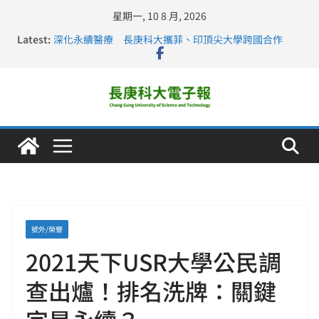
星期一, 10 8 月, 2026
Latest:
深化永續醫療 長庚科大攜菲、印頂尖大學跨國合作
長庚科大訪凱瑟醫療集團、美容學校收穫豐
跨海築夢 長庚科大赴美直擊健康平權與智慧照護實踐
仁德醫專與長庚科大締結策略聯盟 培育護理尖兵
長庚科大連四年穩居《遠見》醫學大學第5名 辦學實力再
獲肯定
號外/榮譽
2021天下USR大學公民調
查出爐！排名洗牌：關鍵