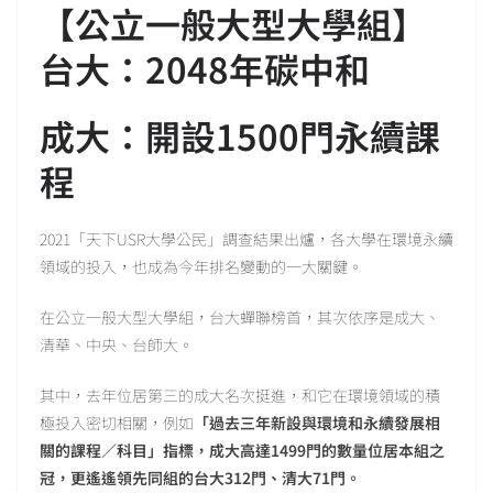
【公立一般大型大學組】
台大：2048年碳中和
成大：開設1500門永續課
程
2021「天下USR大學公民」調查結果出爐，各大學在環境永續
領域的投入，也成為今年排名變動的一大關鍵。
在公立一般大型大學組，台大蟬聯榜首，其次依序是成大、
清華、中央、台師大。
其中，去年位居第三的成大名次挺進，和它在環境領域的積
極投入密切相關，例如
「過去三年新設與環境和永續發展相
關的課程／科目」指標，成大高達1499門的數量位居本組之
冠，更遙遙領先同組的台大312門、清大71門。