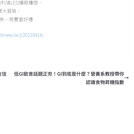
ps飛利浦LED護眼檯燈、
e健身環大冒險、
貨券…等豐富好禮
libnew/act/20210414/
友信
低GI飲食話題正夯！GI到底是什麼？營養系教授帶你
認識食物昇糖指數