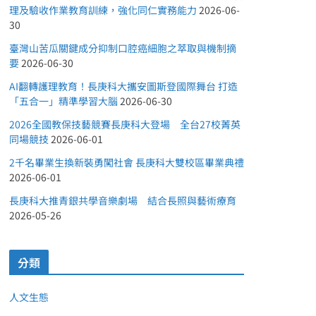
理及驗收作業教育訓練，強化同仁實務能力
2026-06-
30
臺灣山苦瓜關鍵成分抑制口腔癌細胞之萃取與機制摘
要
2026-06-30
AI翻轉護理教育！長庚科大攜安圖斯登國際舞台 打造
「五合一」精準學習大腦
2026-06-30
2026全國教保技藝競賽長庚科大登場 全台27校菁英
同場競技
2026-06-01
2千名畢業生換新裝勇闖社會 長庚科大雙校區畢業典禮
2026-06-01
長庚科大推青銀共學音樂劇場 結合長照與藝術療育
2026-05-26
分類
人文生態