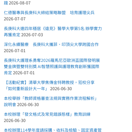
踐
2026-08-07
仁德醫專與長庚科大締結策略聯盟 培育護理尖兵
2026-07-07
長庚科大連四年穩居《遠見》醫學大學第5名 辦學實力
再獲肯定
2026-07-03
深化永續醫療 長庚科大攜菲、印頂尖大學跨國合作
2026-07-01
長庚科大護理系勇奪2026羅馬尼亞歐洲盃國際發明展
雙金牌暨雙特別獎 AI智慧照護與護理教育創新獲國際
肯定
2026-07-01
【活動紀實】清華大學焦傳金特聘教授，蒞校分享
「如何重新設計大一年」
2026-06-30
本校舉辦「教師資格審查法規與實務作業流程解析」
說明會
2026-06-30
本校辦理「發文格式及常見錯誤態樣」教育訓練
2026-06-30
本校辦理114學年度請採購、收料及檢驗、固定資產管