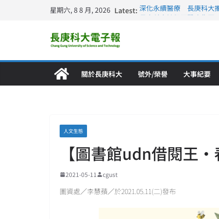
星期六, 8 8 月, 2026
Latest:
深化永續醫療 長庚科大
長庚科大訪凱瑟醫療集團
跨海築夢 長庚科大赴美
仁德醫專與長庚科大締結
長庚科大連四年穩居《遠見
關於長庚科大
號外/榮譽
大事紀要
人文生態
【圖書館udn借閱王
2021-05-11
cgust
圖資處／李慧蘋／於2021.05.11(二)發布