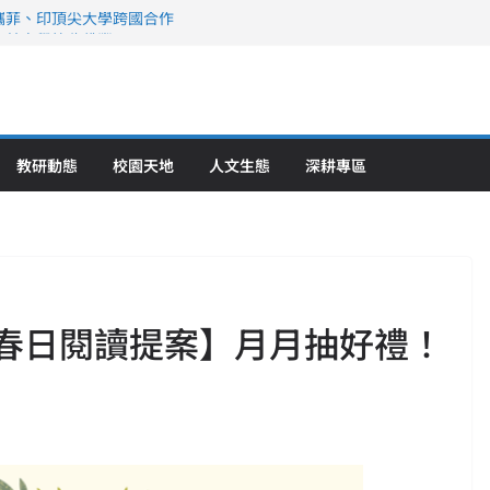
攜菲、印頂尖大學跨國合作
、美容學校收穫豐
直擊健康平權與智慧照護實踐
策略聯盟 培育護理尖兵
》醫學大學第5名 辦學實力再獲肯定
教研動態
校園天地
人文生態
深耕專區
·春日閱讀提案】月月抽好禮！