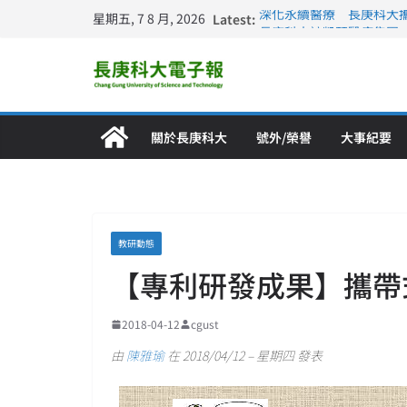
星期五, 7 8 月, 2026
Latest:
深化永續醫療 長庚科大
長庚科大訪凱瑟醫療集團
跨海築夢 長庚科大赴美
仁德醫專與長庚科大締結
長庚科大連四年穩居《遠見
關於長庚科大
號外/榮譽
大事紀要
教研動態
【專利研發成果】攜帶
2018-04-12
cgust
由
陳雅瑜
在 2018/04/12 – 星期四 發表