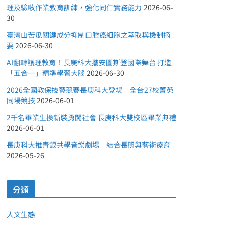
理及驗收作業教育訓練，強化同仁實務能力
2026-06-
30
臺灣山苦瓜關鍵成分抑制口腔癌細胞之萃取與機制摘
要
2026-06-30
AI翻轉護理教育！長庚科大攜安圖斯登國際舞台 打造
「五合一」精準學習大腦
2026-06-30
2026全國教保技藝競賽長庚科大登場 全台27校菁英
同場競技
2026-06-01
2千名畢業生換新裝勇闖社會 長庚科大雙校區畢業典禮
2026-06-01
長庚科大推青銀共學音樂劇場 結合長照與藝術療育
2026-05-26
分類
人文生態