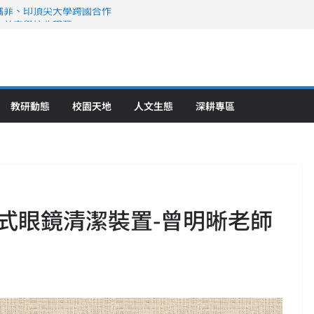
攜菲、印頂尖大學跨國合作
、美容學校收穫豐
直擊健康平權與智慧照護實踐
策略聯盟 培育護理尖兵
》醫學大學第5名 辦學實力再獲肯定
教研動態
校園天地
人文生態
深耕專區
式眼鏡清潔裝置-曾明晰老師