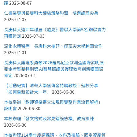
踐
2026-08-07
仁德醫專與長庚科大締結策略聯盟 培育護理尖兵
2026-07-07
長庚科大連四年穩居《遠見》醫學大學第5名 辦學實力
再獲肯定
2026-07-03
深化永續醫療 長庚科大攜菲、印頂尖大學跨國合作
2026-07-01
長庚科大護理系勇奪2026羅馬尼亞歐洲盃國際發明展
雙金牌暨雙特別獎 AI智慧照護與護理教育創新獲國際
肯定
2026-07-01
【活動紀實】清華大學焦傳金特聘教授，蒞校分享
「如何重新設計大一年」
2026-06-30
本校舉辦「教師資格審查法規與實務作業流程解析」
說明會
2026-06-30
本校辦理「發文格式及常見錯誤態樣」教育訓練
2026-06-30
本校辦理114學年度請採購、收料及檢驗、固定資產管