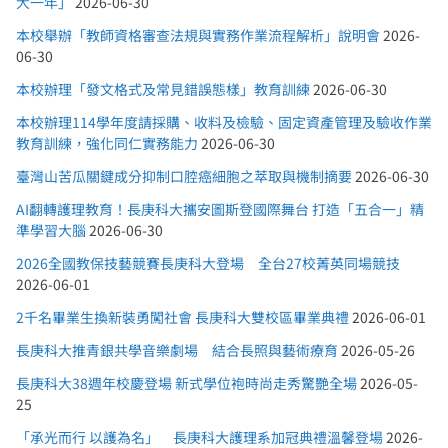
大一年」
2026-06-30
本校舉辦「教師資格審查法規與實務作業流程解析」說明會
2026-
06-30
本校辦理「發文格式及常見錯誤態樣」教育訓練
2026-06-30
本校辦理114學年度請採購、收料及檢驗、固定資產管理及驗收作業
教育訓練，強化同仁實務能力
2026-06-30
臺灣山苦瓜關鍵成分抑制口腔癌細胞之萃取與機制摘要
2026-06-30
AI翻轉護理教育！長庚科大攜安圖斯登國際舞台 打造「五合一」精
準學習大腦
2026-06-30
2026全國教保技藝競賽長庚科大登場 全台27校菁英同場競技
2026-06-01
2千名畢業生換新裝勇闖社會 長庚科大雙校區畢業典禮
2026-06-01
長庚科大推青銀共學音樂劇場 結合長照與藝術療育
2026-05-26
長庚科大38週年校慶登場 新式學位袍時尚走秀驚艷全場
2026-05-
25
「承光而行 以護為名」 長庚科大護理系加冠典禮溫馨登場
2026-