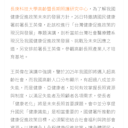
長庚科技大學高齡暨長期照護研究中心
，為了解我國
健康促進政策未來的發展方針，26日特邀請國民健康
署前署長王英偉，赴該校進行「台灣健康促進政策的
現況與發展」專題演講，剖析當前台灣社會醫療體系
現況及我國健康促進政策發展、挑戰及未來因應之
道，另安排前署長王英偉，參觀高齡長照產業人才培
育基地。
王英偉在演講中強調，鑒於2025年我國即將邁入超高
齡社會，而我國高齡人口分布顯示，有超過八成並非
失能，而是健康、亞健康者，如何有效掌握長照資源
與制度，以滿足失能者及照顧者各項需求，使長者
「健康老化」將是未來長照首要課題。會中並分享提
升國民「健康識能」是相當重要的，國健署所推動的
健康促進政策目標，必須緊密結合社會福利與跨部會
資源，以建構全人全程健康促進政策，讓全體國民，