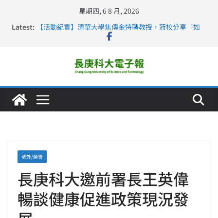
星期四, 6 8 月, 2026
Latest:
【活動紀實】清華大學焦傳金特聘教授，蒞校分享「如
何重新設計大一年」
仁德醫專與長庚科大締結策略聯盟 培育護理尖兵
長庚科大連四年穩居《遠見》醫學大學第5名 辦學實力再
獲肯定
深化永續醫療 長庚科大攜菲、印頂尖大學跨國合作
長庚科大護理系勇奪2026羅馬尼亞歐洲盃國際發明展雙
金牌暨雙特別獎 AI智慧照護與護理教育創新獲國際肯定
號外/榮譽
長庚科大邀前署長王英偉
暢談健康促進政策現況發