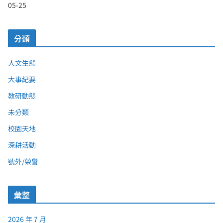
05-25
分類
人文生態
大事紀要
教研動態
未分類
校園天地
深耕活動
號外/榮譽
彙整
2026 年 7 月