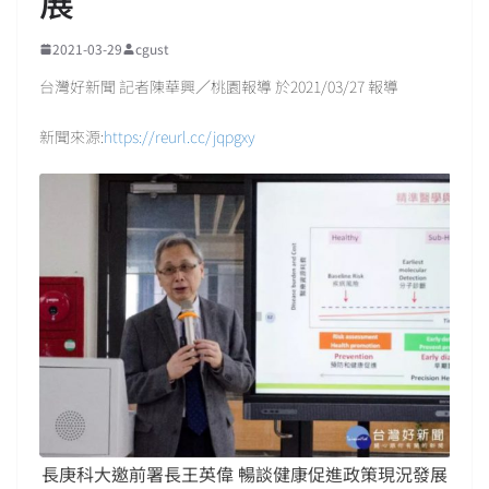
展
2021-03-29
cgust
台灣好新聞 記者陳華興／桃園報導 於2021/03/27 報導
新聞來源:
https://reurl.cc/jqpgxy
長庚科大邀前署長王英偉 暢談健康促進政策現況發展