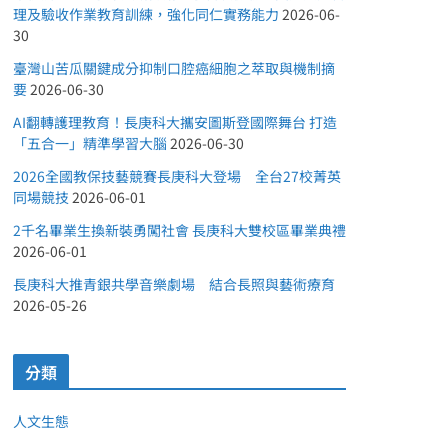
理及驗收作業教育訓練，強化同仁實務能力
2026-06-
30
臺灣山苦瓜關鍵成分抑制口腔癌細胞之萃取與機制摘
要
2026-06-30
AI翻轉護理教育！長庚科大攜安圖斯登國際舞台 打造
「五合一」精準學習大腦
2026-06-30
2026全國教保技藝競賽長庚科大登場 全台27校菁英
同場競技
2026-06-01
2千名畢業生換新裝勇闖社會 長庚科大雙校區畢業典禮
2026-06-01
長庚科大推青銀共學音樂劇場 結合長照與藝術療育
2026-05-26
分類
人文生態