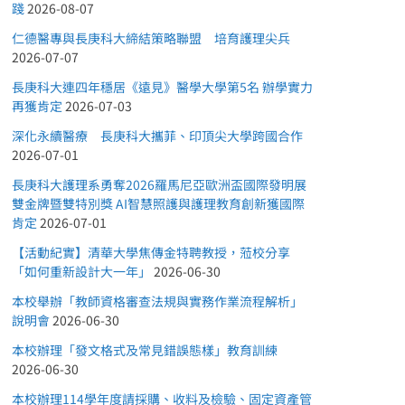
踐
2026-08-07
仁德醫專與長庚科大締結策略聯盟 培育護理尖兵
2026-07-07
長庚科大連四年穩居《遠見》醫學大學第5名 辦學實力
再獲肯定
2026-07-03
深化永續醫療 長庚科大攜菲、印頂尖大學跨國合作
2026-07-01
長庚科大護理系勇奪2026羅馬尼亞歐洲盃國際發明展
雙金牌暨雙特別獎 AI智慧照護與護理教育創新獲國際
肯定
2026-07-01
【活動紀實】清華大學焦傳金特聘教授，蒞校分享
「如何重新設計大一年」
2026-06-30
本校舉辦「教師資格審查法規與實務作業流程解析」
說明會
2026-06-30
本校辦理「發文格式及常見錯誤態樣」教育訓練
2026-06-30
本校辦理114學年度請採購、收料及檢驗、固定資產管