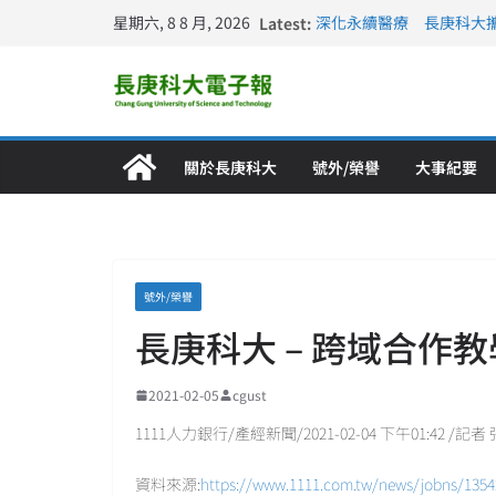
星期六, 8 8 月, 2026
Latest:
深化永續醫療 長庚科大
長庚科大訪凱瑟醫療集團
跨海築夢 長庚科大赴美
仁德醫專與長庚科大締結
長庚科大連四年穩居《遠見
關於長庚科大
號外/榮譽
大事紀要
號外/榮譽
長庚科大 – 跨域合作
2021-02-05
cgust
1111人力銀行/產經新聞/2021-02-04 下午01:42 /
資料來源:
https://www.1111.com.tw/news/jobns/1354