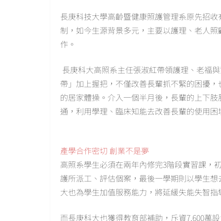
長庚科技大學高齡暨健康照護管理系原先招收有
制，如今生源背景多元，主要以護理、老人照
作。
長庚科大高照系主任張淑紅帶領護理、老福與
帶」加上握把，不僅改善長輩抓不緊的困擾，
的居家體操。介入一個半月後，長輩的上下肢
通，利用學理、臨床知能去改善長輩的使用困
產學合作密切 創業不是夢
高照系學生必須在兩年內修完3階段實習課，
護所派工、評估個案，最後一學期則以學生想
大也為學生加值服務能力，將延緩失能失智指
而長庚科大也獲得教育部補助，斥資7,600