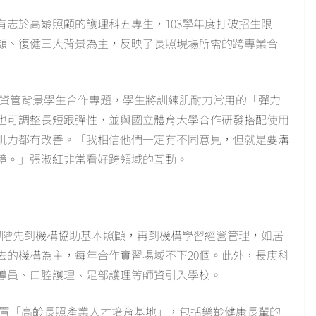
志於高齡照顧的護理科五專生，103學年度打破招生限
顧、復健三大背景為主，反映了長照現場所需的跨專業合
資管背景學生合作專題，學生將訓練肌耐力常用的「彈力
也可調整長短跟彈性，並與國立體育大學合作研發搭配使用
肌力都有改善。「我相信他們一定有不同意見，但就是要溝
境。」張淑紅非常看好跨領域的互動。
初階先到機構協助基本照顧，再到機構學習經營管理，如居
去的機構為主，每年合作實習場域不下20個。此外，長庚科
導員、口腔護理、足部護理等師資引入學校。
萬設置「高齡長照產業人才培育基地」，包括樂齡健康長輩的