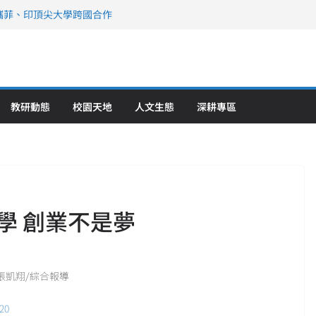
攜菲、印頂尖大學跨國合作
、美容學校收穫豐
直擊健康平權與智慧照護實踐
策略聯盟 培育護理尖兵
》醫學大學第5名 辦學實力再獲肯定
教研動態
校園天地
人文生態
深耕專區
教學 創業不是夢
記者 張凱翔/綜合報導
20