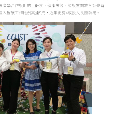
置產學合作設計的止鼾枕、健康床等，並設置開放各系修習
投入醫護工作比例高達9成，近年更有4成投入長照領域。