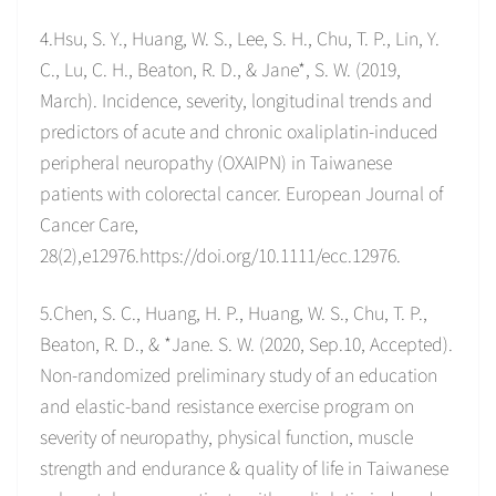
4.Hsu, S. Y., Huang, W. S., Lee, S. H., Chu, T. P., Lin, Y.
C., Lu, C. H., Beaton, R. D., & Jane*, S. W. (2019,
March). Incidence, severity, longitudinal trends and
predictors of acute and chronic oxaliplatin-induced
peripheral neuropathy (OXAIPN) in Taiwanese
patients with colorectal cancer. European Journal of
Cancer Care,
28(2),e12976.https://doi.org/10.1111/ecc.12976.
5.Chen, S. C., Huang, H. P., Huang, W. S., Chu, T. P.,
Beaton, R. D., & *Jane. S. W. (2020, Sep.10, Accepted).
Non-randomized preliminary study of an education
and elastic-band resistance exercise program on
severity of neuropathy, physical function, muscle
strength and endurance & quality of life in Taiwanese