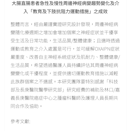
大腸直腸患者急性及慢性周邊神經病變趨勢變化及介
入「教育及下肢抗阻力運動措施」之成效
整體而言，經由嚴謹實證研究設計發現，周邊神經病
變隨化療週期之增加會增加個案之神經症狀並干擾享
受生活及日常功能，生活品質/整體健康；且適時透過
運動或教育之介入處置是可行，並可緩解OXAIPN症狀
嚴重度、改善自主神經系統症狀及肌耐力、整體健康/
生活品質，希望透過醫護人員持續評估其周邊神經病
變變化或干擾程度，並提供適切運動教育措施以減輕
此族群個案之不適感。本研究團隊要特別感謝「科技
部及長庚醫院醫學研究部」研究經費的補助及林口/嘉
義長庚醫院癌症中心之腫瘤科醫師及護理人員長期共
同合作及協助。
參考文獻: