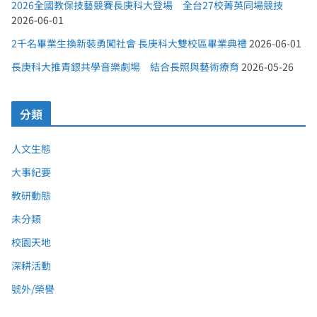
2026全國教保技藝競賽長庚科大登場 全台27校菁英同場競技
2026-06-01
2千名畢業生換新裝勇闖社會 長庚科大雙校區畢業典禮
2026-06-01
長庚科大推青銀共學音樂劇場 結合長照與藝術療育
2026-05-26
分類
人文生態
大事紀要
教研動態
未分類
校園天地
深耕活動
號外/榮譽