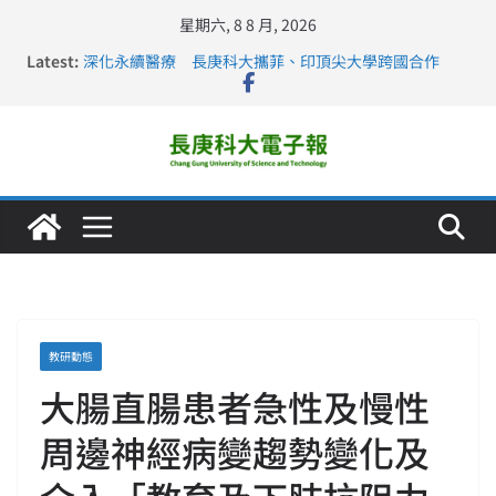
星期六, 8 8 月, 2026
Latest:
深化永續醫療 長庚科大攜菲、印頂尖大學跨國合作
長庚科大訪凱瑟醫療集團、美容學校收穫豐
跨海築夢 長庚科大赴美直擊健康平權與智慧照護實踐
仁德醫專與長庚科大締結策略聯盟 培育護理尖兵
長庚科大連四年穩居《遠見》醫學大學第5名 辦學實力再
獲肯定
教研動態
大腸直腸患者急性及慢性
周邊神經病變趨勢變化及