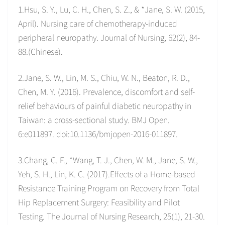
1.Hsu, S. Y., Lu, C. H., Chen, S. Z., & *Jane, S. W. (2015,
April). Nursing care of chemotherapy-induced
peripheral neuropathy. Journal of Nursing, 62(2), 84-
88.(Chinese).
2.Jane, S. W., Lin, M. S., Chiu, W. N., Beaton, R. D.,
Chen, M. Y. (2016). Prevalence, discomfort and self-
relief behaviours of painful diabetic neuropathy in
Taiwan: a cross-sectional study. BMJ Open.
6:e011897. doi:10.1136/bmjopen-2016-011897.
3.Chang, C. F., *Wang, T. J., Chen, W. M., Jane, S. W.,
Yeh, S. H., Lin, K. C. (2017).Effects of a Home-based
Resistance Training Program on Recovery from Total
Hip Replacement Surgery: Feasibility and Pilot
Testing. The Journal of Nursing Research, 25(1), 21-30.