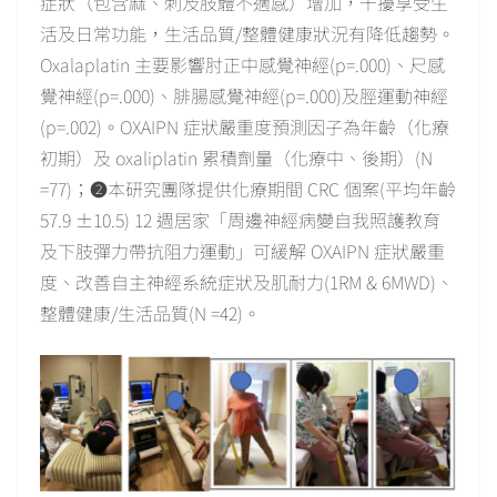
症狀（包含麻、刺及肢體不適感）增加，干擾享受生
活及日常功能，生活品質/整體健康狀況有降低趨勢。
Oxalaplatin 主要影響肘正中感覺神經(p=.000)、尺感
覺神經(p=.000)、腓腸感覺神經(p=.000)及脛運動神經
(p=.002)。OXAIPN 症狀嚴重度預測因子為年齡（化療
初期）及 oxaliplatin 累積劑量（化療中、後期）(N
=77)；❷本研究團隊提供化療期間 CRC 個案(平均年齡
57.9 ±10.5) 12 週居家「周邊神經病變自我照護教育
及下肢彈力帶抗阻力運動」可緩解 OXAIPN 症狀嚴重
度、改善自主神經系統症狀及肌耐力(1RM & 6MWD)、
整體健康/生活品質(N =42)。