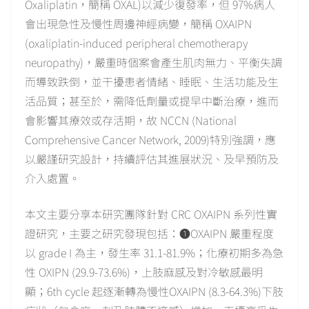
Oxaliplatin，簡稱 OXAL)以減少復發率，但 97%病人
會出現急性及慢性周邊神經病變，簡稱 OXAIPN
(oxaliplatin-induced peripheral chemotherapy
neuropathy)，嚴重時個案會產生肌肉無力、平衡失調
而導致跌倒，並干擾患者情緒、睡眠、生活功能及生
活品質；甚至於，需降低劑量或提早中斷治療，進而
會影響其療效或存活期，故 NCCN (National
Comprehensive Cancer Network, 2009)特別強調，應
以嚴謹研究設計，持續評估其進展狀況、及早預防及
介入處置。
本文主要分享本研究團隊針對 CRC OXAIPN 系列性實
證研究，主要之研究發現包括：❶OXAIPN 嚴重程度
以 grade I 為主，發生率 31.1-81.9%；化療初期多為急
性 OXIPN (29.9-73.6%)，上肢麻感及對冷敏感最明
顯；6th cycle 起逐漸轉為慢性OXAIPN (8.3-64.3%)下肢