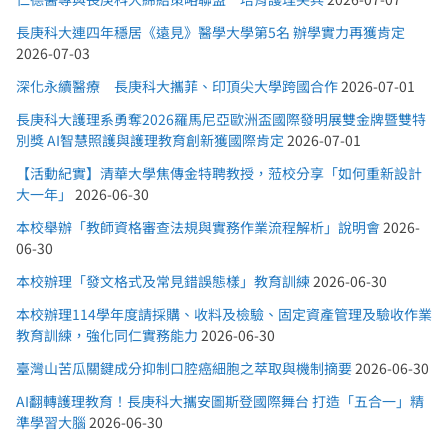
長庚科大連四年穩居《遠見》醫學大學第5名 辦學實力再獲肯定
2026-07-03
深化永續醫療 長庚科大攜菲、印頂尖大學跨國合作
2026-07-01
長庚科大護理系勇奪2026羅馬尼亞歐洲盃國際發明展雙金牌暨雙特
別獎 AI智慧照護與護理教育創新獲國際肯定
2026-07-01
【活動紀實】清華大學焦傳金特聘教授，蒞校分享「如何重新設計
大一年」
2026-06-30
本校舉辦「教師資格審查法規與實務作業流程解析」說明會
2026-
06-30
本校辦理「發文格式及常見錯誤態樣」教育訓練
2026-06-30
本校辦理114學年度請採購、收料及檢驗、固定資產管理及驗收作業
教育訓練，強化同仁實務能力
2026-06-30
臺灣山苦瓜關鍵成分抑制口腔癌細胞之萃取與機制摘要
2026-06-30
AI翻轉護理教育！長庚科大攜安圖斯登國際舞台 打造「五合一」精
準學習大腦
2026-06-30