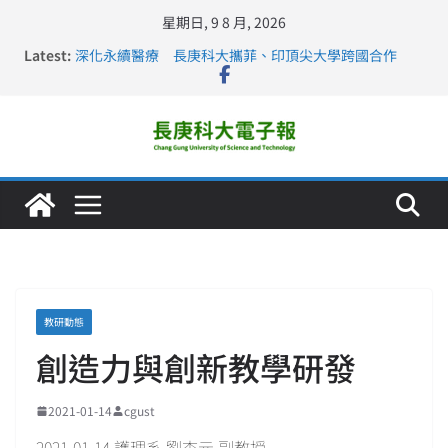
星期日, 9 8 月, 2026
Latest:
深化永續醫療 長庚科大攜菲、印頂尖大學跨國合作
長庚科大訪凱瑟醫療集團、美容學校收穫豐
跨海築夢 長庚科大赴美直擊健康平權與智慧照護實踐
仁德醫專與長庚科大締結策略聯盟 培育護理尖兵
長庚科大連四年穩居《遠見》醫學大學第5名 辦學實力再
獲肯定
教研動態
創造力與創新教學研發
2021-01-14
cgust
2021-01-14 護理系 劉杏元 副教授