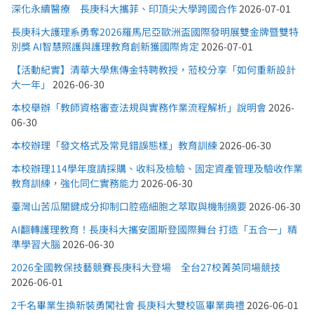
深化永續醫療 長庚科大攜菲、印頂尖大學跨國合作
2026-07-01
長庚科大護理系勇奪2026羅馬尼亞歐洲盃國際發明展雙金牌暨雙特
別獎 AI智慧照護與護理教育創新獲國際肯定
2026-07-01
【活動紀實】清華大學焦傳金特聘教授，蒞校分享「如何重新設計
大一年」
2026-06-30
本校舉辦「教師資格審查法規與實務作業流程解析」說明會
2026-
06-30
本校辦理「發文格式及常見錯誤態樣」教育訓練
2026-06-30
本校辦理114學年度請採購、收料及檢驗、固定資產管理及驗收作業
教育訓練，強化同仁實務能力
2026-06-30
臺灣山苦瓜關鍵成分抑制口腔癌細胞之萃取與機制摘要
2026-06-30
AI翻轉護理教育！長庚科大攜安圖斯登國際舞台 打造「五合一」精
準學習大腦
2026-06-30
2026全國教保技藝競賽長庚科大登場 全台27校菁英同場競技
2026-06-01
2千名畢業生換新裝勇闖社會 長庚科大雙校區畢業典禮
2026-06-01