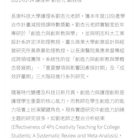
長庚科技大學護理系劉杏元老師，獲本年度(109)產學
合作計畫減授授課時數獎勵。劉杏元老師實驗室近年
專研於「創造力與創新教與學」，並與明志科大工業
設計系許定洋助理教授、臺北商業大學創意設計與經
營研究所黃鼎豪助理教授，以長庚醫院黃惠美督導組
成跨領域團隊，系統性的從「創造力與創新教與學概
念發展期」、「重要變項與影響因素探討期」及「成
效評量期」三大階段進行系列研究。
隨著時代變遷及科技日新月異，創造力與護理創新是
護理學生重要的核心能力，而教師在學生創造力的能
力培養上扮演關鍵角色。現有實證研究中創造力訓練
主題的研究很多，如劉老師之整合分析結果
(Effectiveness of 4Ps Creativity Teaching for College
Students: A Systematic Review and Meta-Analysis)，