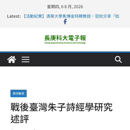
星期四, 6 8 月, 2026
長庚科大護理系勇奪2026羅馬尼亞歐洲盃國際發明展雙
Latest:
金牌暨雙特別獎 AI智慧照護與護理教育創新獲國際肯定
【活動紀實】清華大學焦傳金特聘教授，蒞校分享「如
何重新設計大一年」
仁德醫專與長庚科大締結策略聯盟 培育護理尖兵
長庚科大連四年穩居《遠見》醫學大學第5名 辦學實力再
獲肯定
深化永續醫療 長庚科大攜菲、印頂尖大學跨國合作
教研動態
戰後臺灣朱子詩經學研究
述評