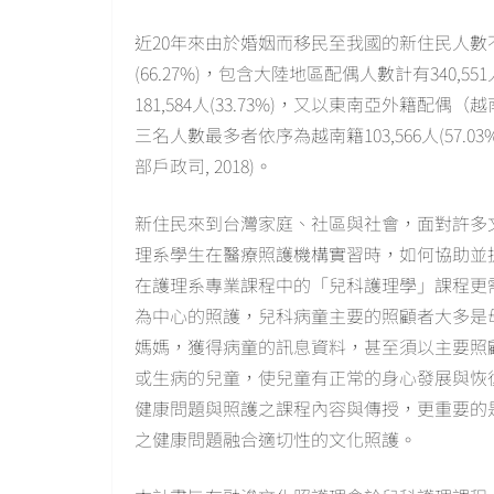
近20年來由於婚姻而移民至我國的新住民人數不
(66.27%)，包含大陸地區配偶人數計有340,
181,584人(33.73%)，又以東南亞外
三名人數最多者依序為越南籍103,566人(57.03%)、
部戶政司, 2018)。
新住民來到台灣家庭、社區與社會，面對許多文化差
理系學生在醫療照護機構實習時，如何協助並
在護理系專業課程中的「兒科護理學」課程更
為中心的照護，兒科病童主要的照顧者大多是母親(L
媽媽，獲得病童的訊息資料，甚至須以主要照
或生病的兒童，使兒童有正常的身心發展與恢
健康問題與照護之課程內容與傳授，更重要的
之健康問題融合適切性的文化照護。