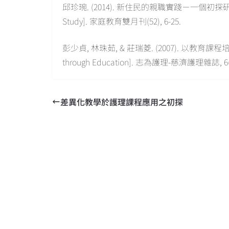
邱珍琬. (2014). 新住民的親職實踐－一個初探研究. [Asian
Study]. 家庭教育雙月刊(52), 6-25.
彭少貞, 林珠茹, & 莊瑞菱. (2007). 以教育課程培育護
through Education]. 志為護理-慈濟護理雜誌, 6(4)
差異化教學於護理課程應用之初探