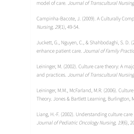
model of care.
Journal of Transcultural Nursing
Campinha-Bacote, J. (2009). A Culturally Comp
Nursing, 29
(1), 49-54.
Juckett, G., Nguyen, C., & Shahbodaghi, S. D. (
enhance patient care.
Journal of Family Practic
Leininger, M. (2002). Culture care theory: A ma
and practices.
Journal of Transcultural Nursing
Leininger, M.M., McFarland, M.R. (2006). Cultur
Theory. Jones & Bartlett Learning, Burlington, 
Liang, H.-F. (2002). Understanding culture care 
Journal of Pediatric Oncology Nursing, 19
(6), 2