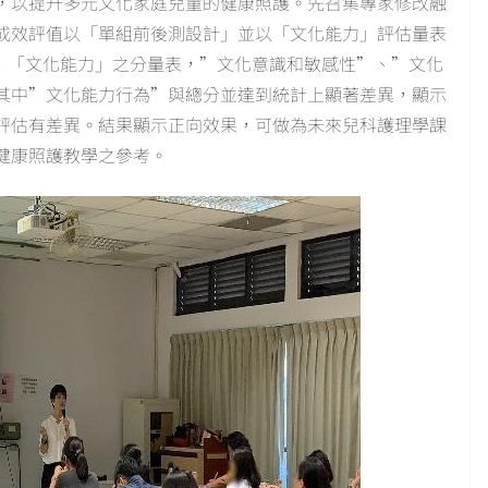
，以提升多元文化家庭兒童的健康照護。先召集專家修改融
成效評值以「單組前後測設計」並以「文化能力」評估量表
估；結果發現，「文化能力」之分量表，”文化意識和敏感性”、”文化
其中”文化能力行為”與總分並達到統計上顯著差異，顯示
評估有差異。結果顯示正向效果，可做為未來兒科護理學課
健康照護教學之參考。