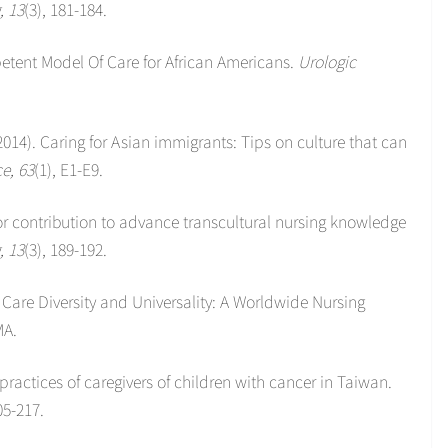
, 13
(3), 181-184.
etent Model Of Care for African Americans.
Urologic
2014). Caring for Asian immigrants: Tips on culture that can
e, 63
(1), E1-E9.
jor contribution to advance transcultural nursing knowledge
, 13
(3), 189-192.
e Care Diversity and Universality: A Worldwide Nursing
MA.
practices of caregivers of children with cancer in Taiwan.
05-217.