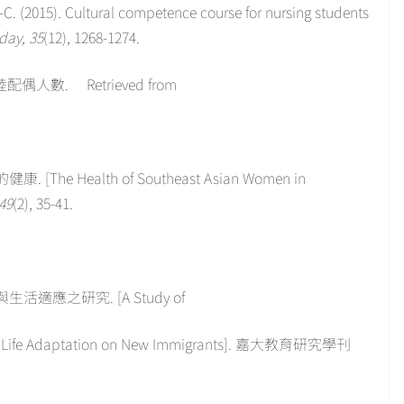
M.-C. (2015). Cultural competence course for nursing students
day, 35
(12), 1268-1274.
偶人數. Retrieved from
The Health of Southeast Asian Women in
 49
(2), 35-41.
生活適應之研究. [A Study of
y and Life Adaptation on New Immigrants]. 嘉大教育研究學刊