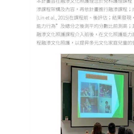
本計畫旨在融滲文化照護理念於兒科護理課程
滲課程架構及內容，再依計畫進行融滲課程；
(Lin et al., 2015)在課程前、後評
能力行為”及總分之後測平均分數比前測高；
融滲文化照護課程介入前後，在文化照護能力
程融滲文化照護，以提昇多元文化家庭兒童的