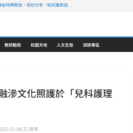
傳金特聘教授，蒞校分享「如何重新設
策略聯盟 培育護理尖兵
》醫學大學第5名 辦學實力再獲肯定
攜菲、印頂尖大學跨國合作
6羅馬尼亞歐洲盃國際發明展雙金牌暨雙
理教育創新獲國際肯定
教研動態
校園天地
人文生態
深耕專區
融滲文化照護於「兒科護理
-01-08(五)發表