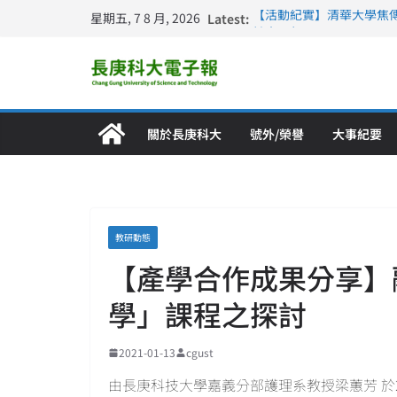
星期五, 7 8 月, 2026
Latest:
【活動紀實】清華大學焦
計大一年」
仁德醫專與長庚科大締結
長庚科大連四年穩居《遠見
深化永續醫療 長庚科大
長庚科大護理系勇奪202
特別獎 AI智慧照護與護
關於長庚科大
號外/榮譽
大事紀要
教研動態
【產學合作成果分享】
學」課程之探討
2021-01-13
cgust
由長庚科技大學嘉義分部護理系教授梁蕙芳 於2021