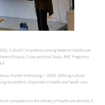
. (2015). Cultural Competence among Maternal Healthcare
thwest Ethiopia: Cross sectional Study.
BMC Pregnancy
3-8
 & Owusu Ananeh-Firempong, I. (2016). Defining cultural
ng racial/ethnic disparities in health and health care.
tural competence in the delivery of healthcare services: A