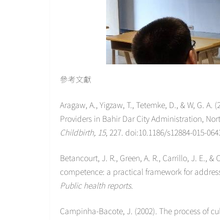
參考文獻
Aragaw, A., Yigzaw, T., Tetemke, D., & W, G. A
Providers in Bahir Dar City Administration, Nor
Childbirth, 15
, 227. doi:10.1186/s12884-015-064
Betancourt, J. R., Green, A. R., Carrillo, J. E.,
competence: a practical framework for addressi
Public health reports
.
Campinha-Bacote, J. (2002). The process of cul