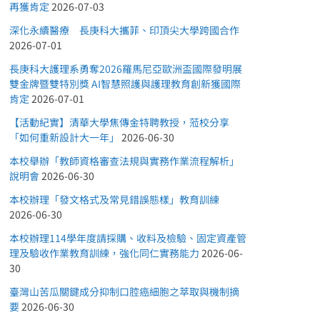
再獲肯定
2026-07-03
深化永續醫療 長庚科大攜菲、印頂尖大學跨國合作
2026-07-01
長庚科大護理系勇奪2026羅馬尼亞歐洲盃國際發明展
雙金牌暨雙特別獎 AI智慧照護與護理教育創新獲國際
肯定
2026-07-01
【活動紀實】清華大學焦傳金特聘教授，蒞校分享
「如何重新設計大一年」
2026-06-30
本校舉辦「教師資格審查法規與實務作業流程解析」
說明會
2026-06-30
本校辦理「發文格式及常見錯誤態樣」教育訓練
2026-06-30
本校辦理114學年度請採購、收料及檢驗、固定資產管
理及驗收作業教育訓練，強化同仁實務能力
2026-06-
30
臺灣山苦瓜關鍵成分抑制口腔癌細胞之萃取與機制摘
要
2026-06-30