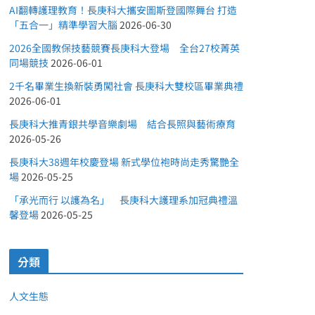
AI翻轉護理教育！長庚科大攜安圖斯登國際舞台 打造
「五合一」精準學習大腦
2026-06-30
2026全國教保技藝競賽長庚科大登場 全台27校菁英
同場競技
2026-06-01
2千名畢業生換新裝勇闖社會 長庚科大雙校區畢業典禮
2026-06-01
長庚科大推青銀共學音樂劇場 結合長照與藝術療育
2026-05-26
長庚科大38週年校慶登場 新式學位袍時尚走秀驚艷全
場
2026-05-25
「承光而行 以護為名」 長庚科大護理系加冠典禮溫
馨登場
2026-05-25
分類
人文生態