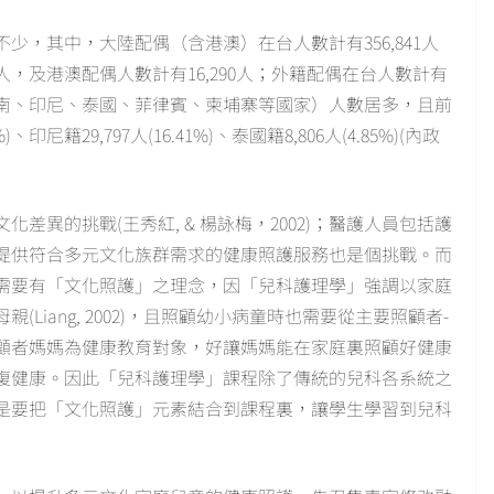
少，其中，大陸配偶（含港澳）在台人數計有356,841人
551人，及港澳配偶人數計有16,290人；外籍配偶在台人數計有
籍配偶（越南、印尼、泰國、菲律賓、柬埔寨等國家）人數居多，且前
印尼籍29,797人(16.41%)、泰國籍8,806人(4.85%)(內政
異的挑戰(王秀紅, & 楊詠梅，2002)；醫護人員包括護
提供符合多元文化族群需求的健康照護服務也是個挑戰。而
需要有「文化照護」之理念，因「兒科護理學」強調以家庭
iang, 2002)，且照顧幼小病童時也需要從主要照顧者-
顧者媽媽為健康教育對象，好讓媽媽能在家庭裏照顧好健康
復健康。因此「兒科護理學」課程除了傳統的兒科各系統之
是要把「文化照護」元素結合到課程裏，讓學生學習到兒科