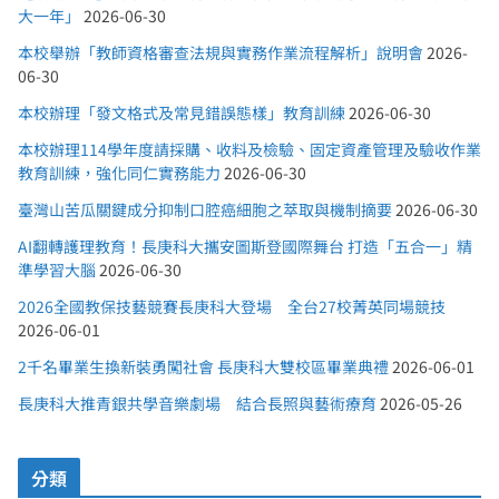
大一年」
2026-06-30
本校舉辦「教師資格審查法規與實務作業流程解析」說明會
2026-
06-30
本校辦理「發文格式及常見錯誤態樣」教育訓練
2026-06-30
本校辦理114學年度請採購、收料及檢驗、固定資產管理及驗收作業
教育訓練，強化同仁實務能力
2026-06-30
臺灣山苦瓜關鍵成分抑制口腔癌細胞之萃取與機制摘要
2026-06-30
AI翻轉護理教育！長庚科大攜安圖斯登國際舞台 打造「五合一」精
準學習大腦
2026-06-30
2026全國教保技藝競賽長庚科大登場 全台27校菁英同場競技
2026-06-01
2千名畢業生換新裝勇闖社會 長庚科大雙校區畢業典禮
2026-06-01
長庚科大推青銀共學音樂劇場 結合長照與藝術療育
2026-05-26
分類