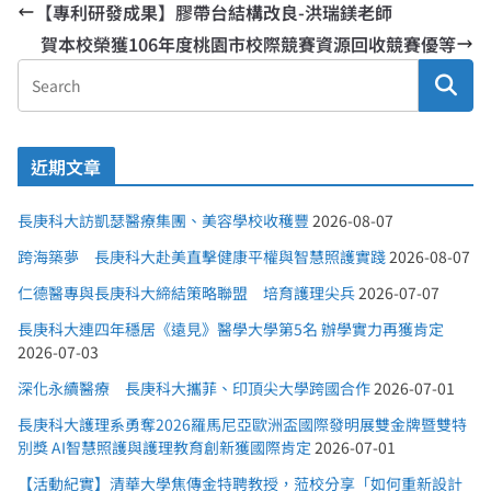
【專利研發成果】膠帶台結構改良-洪瑞鎂老師
賀本校榮獲106年度桃園市校際競賽資源回收競賽優等
近期文章
長庚科大訪凱瑟醫療集團、美容學校收穫豐
2026-08-07
跨海築夢 長庚科大赴美直擊健康平權與智慧照護實踐
2026-08-07
仁德醫專與長庚科大締結策略聯盟 培育護理尖兵
2026-07-07
長庚科大連四年穩居《遠見》醫學大學第5名 辦學實力再獲肯定
2026-07-03
深化永續醫療 長庚科大攜菲、印頂尖大學跨國合作
2026-07-01
長庚科大護理系勇奪2026羅馬尼亞歐洲盃國際發明展雙金牌暨雙特
別獎 AI智慧照護與護理教育創新獲國際肯定
2026-07-01
【活動紀實】清華大學焦傳金特聘教授，蒞校分享「如何重新設計