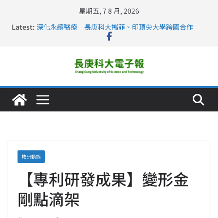
星期五, 7 8 月, 2026
Latest:
深化永續醫療 長庚科大攜菲、印頂尖大學跨國合作
長庚科大訪凱瑟醫療集團、美容學校收穫豐
跨海築夢 長庚科大赴美直擊健康平權與智慧照護實踐
仁德醫專與長庚科大締結策略聯盟 培育護理尖兵
長庚科大連四年穩居《遠見》醫學大學第5名 辦學實力再
獲肯定
教研動態
【專利研發成果】變形金
剛點滴架