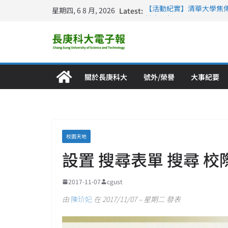
星期四, 6 8 月, 2026
Latest:
【活動紀實】清華大學焦
計大一年」
仁德醫專與長庚科大締結
長庚科大連四年穩居《遠見
深化永續醫療 長庚科大
長庚科大護理系勇奪202
特別獎 AI智慧照護與護
關於長庚科大
號外/榮譽
大事紀要
校園天地
設置 搜尋表單 搜尋 
2017-11-07
cgust
由
陳玠妃
在 2017/11/07 – 星期二 發表