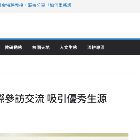
傳金特聘教授，蒞校分享「如何重新設
策略聯盟 培育護理尖兵
》醫學大學第5名 辦學實力再獲肯定
攜菲、印頂尖大學跨國合作
6羅馬尼亞歐洲盃國際發明展雙金牌暨雙
理教育創新獲國際肯定
教研動態
校園天地
人文生態
深耕專區
校際參訪交流 吸引優秀生源