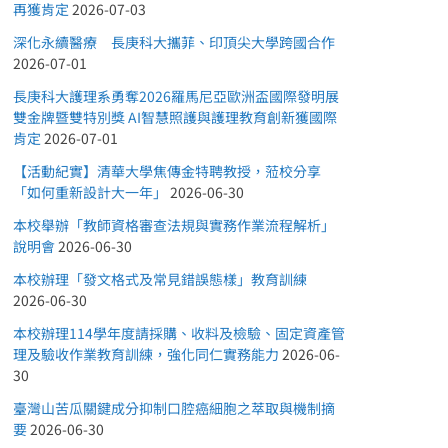
再獲肯定
2026-07-03
深化永續醫療 長庚科大攜菲、印頂尖大學跨國合作
2026-07-01
長庚科大護理系勇奪2026羅馬尼亞歐洲盃國際發明展
雙金牌暨雙特別獎 AI智慧照護與護理教育創新獲國際
肯定
2026-07-01
【活動紀實】清華大學焦傳金特聘教授，蒞校分享
「如何重新設計大一年」
2026-06-30
本校舉辦「教師資格審查法規與實務作業流程解析」
說明會
2026-06-30
本校辦理「發文格式及常見錯誤態樣」教育訓練
2026-06-30
本校辦理114學年度請採購、收料及檢驗、固定資產管
理及驗收作業教育訓練，強化同仁實務能力
2026-06-
30
臺灣山苦瓜關鍵成分抑制口腔癌細胞之萃取與機制摘
要
2026-06-30