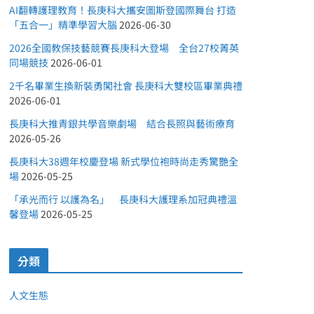
AI翻轉護理教育！長庚科大攜安圖斯登國際舞台 打造
「五合一」精準學習大腦
2026-06-30
2026全國教保技藝競賽長庚科大登場 全台27校菁英
同場競技
2026-06-01
2千名畢業生換新裝勇闖社會 長庚科大雙校區畢業典禮
2026-06-01
長庚科大推青銀共學音樂劇場 結合長照與藝術療育
2026-05-26
長庚科大38週年校慶登場 新式學位袍時尚走秀驚艷全
場
2026-05-25
「承光而行 以護為名」 長庚科大護理系加冠典禮溫
馨登場
2026-05-25
分類
人文生態