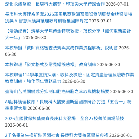
深化永續醫療 長庚科大攜菲、印頂尖大學跨國合作
2026-07-01
長庚科大護理系勇奪2026羅馬尼亞歐洲盃國際發明展雙金牌暨雙特
別獎 AI智慧照護與護理教育創新獲國際肯定
2026-07-01
【活動紀實】清華大學焦傳金特聘教授，蒞校分享「如何重新設計
大一年」
2026-06-30
本校舉辦「教師資格審查法規與實務作業流程解析」說明會
2026-
06-30
本校辦理「發文格式及常見錯誤態樣」教育訓練
2026-06-30
本校辦理114學年度請採購、收料及檢驗、固定資產管理及驗收作業
教育訓練，強化同仁實務能力
2026-06-30
臺灣山苦瓜關鍵成分抑制口腔癌細胞之萃取與機制摘要
2026-06-30
AI翻轉護理教育！長庚科大攜安圖斯登國際舞台 打造「五合一」精
準學習大腦
2026-06-30
2026全國教保技藝競賽長庚科大登場 全台27校菁英同場競技
2026-06-01
2千名畢業生換新裝勇闖社會 長庚科大雙校區畢業典禮
2026-06-01