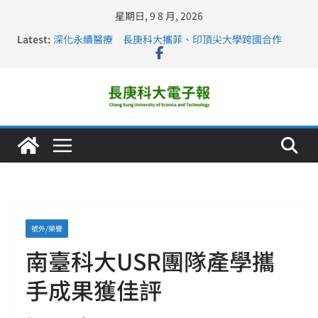
星期日, 9 8 月, 2026
Latest:
深化永續醫療 長庚科大攜菲、印頂尖大學跨國合作
長庚科大訪凱瑟醫療集團、美容學校收穫豐
跨海築夢 長庚科大赴美直擊健康平權與智慧照護實踐
仁德醫專與長庚科大締結策略聯盟 培育護理尖兵
長庚科大連四年穩居《遠見》醫學大學第5名 辦學實力再
獲肯定
號外/榮譽
南臺科大USR團隊產學攜
手成果獲佳評