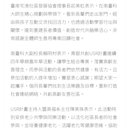
臺南宅港社區發展協會理事長莊美虹表示，在南臺科
大師生精心規劃與帶領下，看到長輩們走出家門，經
由與孩子互動交流找回活力，也透過活動學習付出與
關懷，達到重建長者價值、創造世代共融樂活心，非
常感謝全體師生善用專業回饋社會。
南臺科大副校長賴明材表示，青銀共創USR計畫連續
四年舉辦嘉年華活動，讓學生結合專業，落實高齡友
善理念，而參與活動的長者們依然健康、有活力，且
參加活動的人逐年增加，實是衷心感謝；期望大家一
起攜手，偕同長輩們找到生活樂趣及目標，重新打造
社會連結網絡，共創高齡友善社區。
USR計畫主持人暨高福系主任陳美珠表示，此活動特
別安排老少共學與同樂活動，以活化社區長者的社會
參與，並培養健康老化、活躍老化等健康思維，協助