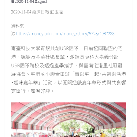
2020-11-04
cgust
2020-11-04 經濟日報 莊玉隆
資料來
源:
https://money.udn.com/money/story/5723/4987288
南臺科技大學青銀共創USR團隊，日前協同聯盟的宅
港、鯤鯓及金華社區長輩，邀請長庚科大嘉義分部
USR團隊跨校及透過產學攜手，與臺南宅港里社區發
展協會、宅港國小聯合舉辦「青銀宅一起˙共創樂活港
˙巡味嘉年華」活動，以闖關遊戲嘉年華形式與共食饗
宴舉行，廣獲好評。