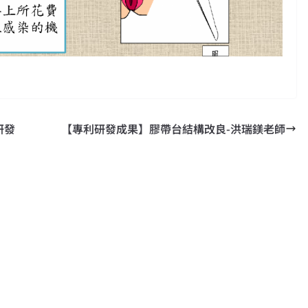
研發
【專利研發成果】膠帶台結構改良-洪瑞鎂老師