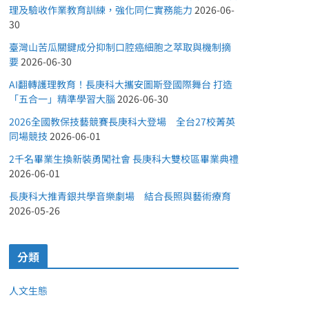
理及驗收作業教育訓練，強化同仁實務能力
2026-06-
30
臺灣山苦瓜關鍵成分抑制口腔癌細胞之萃取與機制摘
要
2026-06-30
AI翻轉護理教育！長庚科大攜安圖斯登國際舞台 打造
「五合一」精準學習大腦
2026-06-30
2026全國教保技藝競賽長庚科大登場 全台27校菁英
同場競技
2026-06-01
2千名畢業生換新裝勇闖社會 長庚科大雙校區畢業典禮
2026-06-01
長庚科大推青銀共學音樂劇場 結合長照與藝術療育
2026-05-26
分類
人文生態