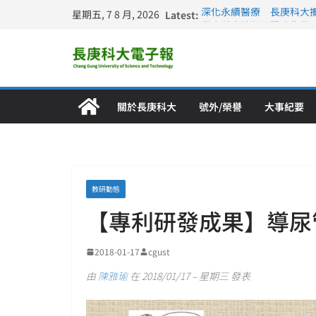
星期五, 7 8 月, 2026
Latest:
深化永續醫療 長庚科大
長庚科大訪凱瑟醫療集團
跨海築夢 長庚科大赴美
仁德醫專與長庚科大締結
長庚科大連四年穩居《遠見
關於長庚科大
號外/榮譽
大事紀要
教研動態
【專利研發成果】導尿
2018-01-17
cgust
由
陳雅瑜
在 2018/01/17 – 星期三 發表