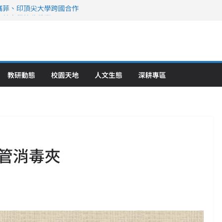
攜菲、印頂尖大學跨國合作
、美容學校收穫豐
直擊健康平權與智慧照護實踐
策略聯盟 培育護理尖兵
》醫學大學第5名 辦學實力再獲肯定
教研動態
校園天地
人文生態
深耕專區
管消毒夾