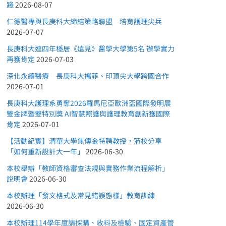
踐
2026-08-07
仁德醫專與長庚科大締結策略聯盟 培育護理尖兵
2026-07-07
長庚科大連四年穩居《遠見》醫學大學第5名 辦學實力
再獲肯定
2026-07-03
深化永續醫療 長庚科大攜菲、印頂尖大學跨國合作
2026-07-01
長庚科大護理系勇奪2026羅馬尼亞歐洲盃國際發明展
雙金牌暨雙特別獎 AI智慧照護與護理教育創新獲國際
肯定
2026-07-01
【活動紀實】清華大學焦傳金特聘教授，蒞校分享
「如何重新設計大一年」
2026-06-30
本校舉辦「教師資格審查法規與實務作業流程解析」
說明會
2026-06-30
本校辦理「發文格式及常見錯誤態樣」教育訓練
2026-06-30
本校辦理114學年度請採購、收料及檢驗、固定資產管