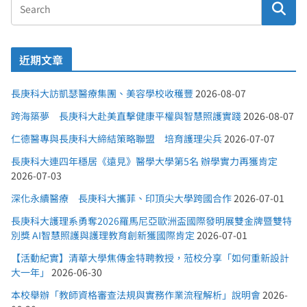
近期文章
長庚科大訪凱瑟醫療集團、美容學校收穫豐
2026-08-07
跨海築夢 長庚科大赴美直擊健康平權與智慧照護實踐
2026-08-07
仁德醫專與長庚科大締結策略聯盟 培育護理尖兵
2026-07-07
長庚科大連四年穩居《遠見》醫學大學第5名 辦學實力再獲肯定
2026-07-03
深化永續醫療 長庚科大攜菲、印頂尖大學跨國合作
2026-07-01
長庚科大護理系勇奪2026羅馬尼亞歐洲盃國際發明展雙金牌暨雙特
別獎 AI智慧照護與護理教育創新獲國際肯定
2026-07-01
【活動紀實】清華大學焦傳金特聘教授，蒞校分享「如何重新設計
大一年」
2026-06-30
本校舉辦「教師資格審查法規與實務作業流程解析」說明會
2026-