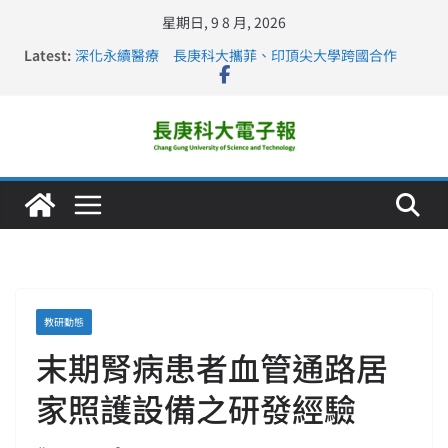
星期日, 9 8 月, 2026
Latest:
深化永續醫療 長庚科大攜菲、印頂尖大學跨國合作
長庚科大訪凱瑟醫療集團、美容學校收穫豐
跨海築夢 長庚科大赴美直擊健康平權與智慧照護實踐
仁德醫專與長庚科大締結策略聯盟 培育護理尖兵
長庚科大連四年穩居《遠見》醫學大學第5名 辦學實力再
獲肯定
教研動態
末期腎病患者血管通路居
家照護設備之研發經驗