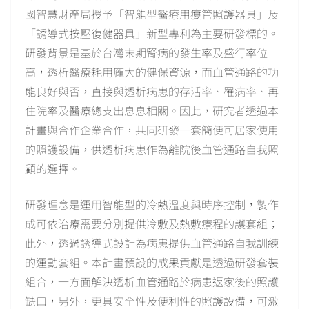
國智慧財產局授予「智能型醫療用瘻管照護器具」及
「誘導式按壓復健器具」新型專利為主要研發標的。
研發背景是基於台灣末期腎病的發生率及盛行率位
高，透析醫療耗用龐大的健保資源，而血管通路的功
能良好與否，直接與透析病患的存活率、罹病率、再
住院率及醫療總支出息息相關。因此，研究者透過本
計畫與合作企業合作，共同研發一套簡便可居家使用
的照護設備，供透析病患作為離院後血管通路自我照
顧的選擇。
研發理念是運用智能型的冷熱溫度與時序控制，製作
成可依治療需要分別提供冷敷及熱敷療程的護套組；
此外，透過誘導式設計為病患提供血管通路自我訓練
的運動套組。本計畫預設的成果貢獻是透過研發套裝
組合，一方面解決透析血管通路於病患返家後的照護
缺口，另外，更具安全性及便利性的照護設備，可激