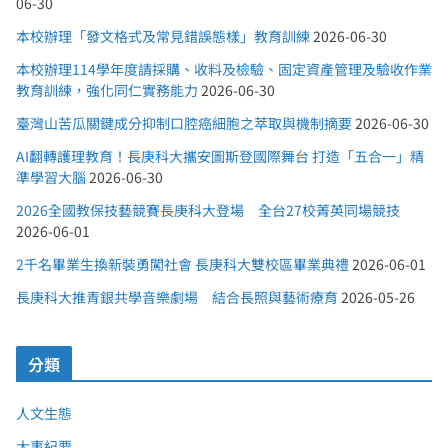
06-30
本校辦理「發文格式及常見錯誤態樣」教育訓練
2026-06-30
本校辦理114學年度請採購、收料及檢驗、固定資產管理及驗收作業
教育訓練，強化同仁實務能力
2026-06-30
臺灣山苦瓜關鍵成分抑制口腔癌細胞之萃取與機制摘要
2026-06-30
AI翻轉護理教育！長庚科大攜安圖斯登國際舞台 打造「五合一」精
準學習大腦
2026-06-30
2026全國教保技藝競賽長庚科大登場 全台27校菁英同場競技
2026-06-01
2千名畢業生換新裝勇闖社會 長庚科大雙校區畢業典禮
2026-06-01
長庚科大推青銀共學音樂劇場 結合長照與藝術療育
2026-05-26
分類
人文生態
大事紀要