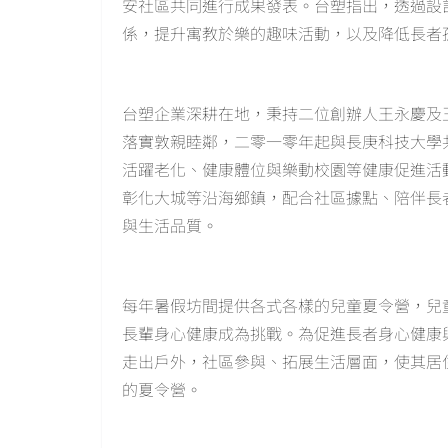
安社區共同進行成果發表。台塑指出，透過設
係，提升寓教於樂的趣味活動，以及降低長者
台塑企業深耕在地，秉持二位創辦人王永慶及
落實敦親睦鄰，二零一零年起與長庚科技大學
活躍老化、健康體位與樂動校園等健康促進活
彰化大城等沿海鄉鎮，配合社區據點、陪伴長
與生活品質。
每年暑假坊間提供各式各樣的兒童夏令營，兒
長輩身心健康成為挑戰。為促進長者身心健康
走出戶外，社區參與、拓展生活層面，使其居
的夏令營。