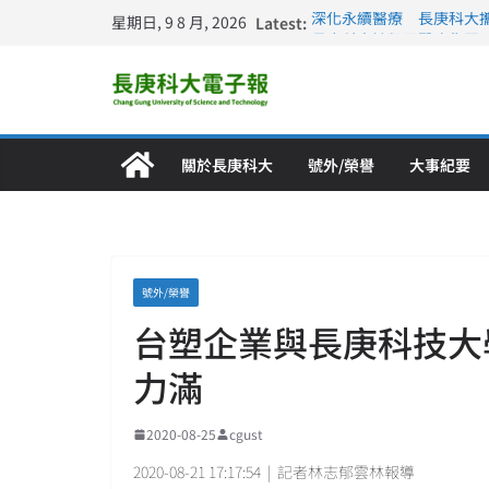
星期日, 9 8 月, 2026
Latest:
深化永續醫療 長庚科大
長庚科大訪凱瑟醫療集團
跨海築夢 長庚科大赴美
仁德醫專與長庚科大締結
長庚科大連四年穩居《遠見
關於長庚科大
號外/榮譽
大事紀要
號外/榮譽
台塑企業與長庚科技大
力滿
2020-08-25
cgust
2020-08-21 17:17:54 | 記者林志郁雲林報導