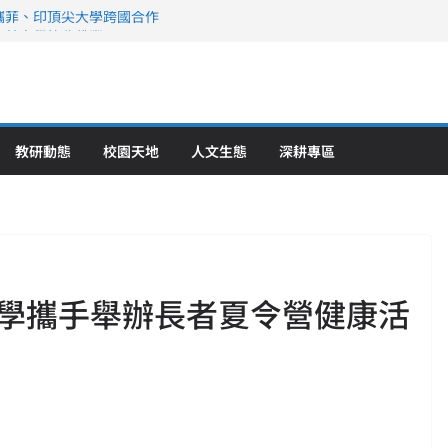
攜菲、印頂尖大學跨國合作
、美容學校收穫豐
直擊健康平權與智慧照護實踐
策略聯盟 培育護理尖兵
》醫學大學第5名 辦學實力再獲肯定
教研動態
校園天地
人文生態
深耕專區
學攜手舉辦長者夏令營健康活