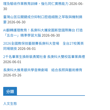
理及驗收作業教育訓練，強化同仁實務能力
2026-06-
30
臺灣山苦瓜關鍵成分抑制口腔癌細胞之萃取與機制摘
要
2026-06-30
AI翻轉護理教育！長庚科大攜安圖斯登國際舞台 打造
「五合一」精準學習大腦
2026-06-30
2026全國教保技藝競賽長庚科大登場 全台27校菁英
同場競技
2026-06-01
2千名畢業生換新裝勇闖社會 長庚科大雙校區畢業典禮
2026-06-01
長庚科大推青銀共學音樂劇場 結合長照與藝術療育
2026-05-26
分類
人文生態