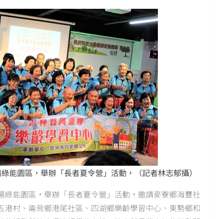
陽綠能園區，舉辦「長者夏令營」活動，（記者林志郁攝）
陽綠能園區，舉辦「長者夏令營」活動，邀請麥寮鄉海豐社
五港村、崙背鄉港尾社區、四湖鄉樂齡學習中心、東勢鄉和