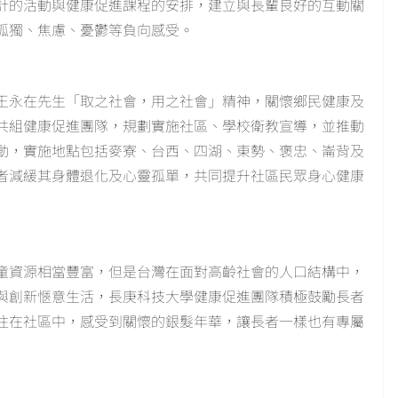
計的活動與健康促進課程的安排，建立與長輩良好的互動關
孤獨、焦慮、憂鬱等負向感受。
王永在先生「取之社會，用之社會」精神，關懷鄉民健康及
共組健康促進團隊，規劃實施社區、學校衛教宣導，並推動
動，實施地點包括麥寮、台西、四湖、東勢、褒忠、崙背及
者減緩其身體退化及心靈孤單，共同提升社區民眾身心健康
童資源相當豐富，但是台灣在面對高齡社會的人口結構中，
與創新愜意生活，長庚科技大學健康促進團隊積極鼓勵長者
住在社區中，感受到關懷的銀髮年華，讓長者一樣也有專屬