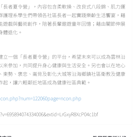
「長者夏令營」，內容包含柔軟操、改良式八段錦、肌力運
群護理系學生們帶領各社區長者一起實踐樂齡生活饗宴，藉
能遊戲與藝術創作，陪著長輩遨遊童年回憶；藉由關節伸展
身體退化。
建立一個「長者夏令營」的平台，希望未來可以成為雲林沿
以來參加，共同提升身心健康與生活安全。另也會以在地心
、東勢、褒忠、崙背及彰化大城等沿海鄉鎮社區衛教及健康
作起，讓六輕鄰近地區成為健康社區典範。
/ncon.php?num=122060page=ncon.php
=695894074334006&extid=LrGxyR8XcP04c1bf