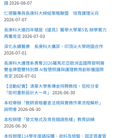
踐
2026-08-07
仁德醫專與長庚科大締結策略聯盟 培育護理尖兵
2026-07-07
長庚科大連四年穩居《遠見》醫學大學第5名 辦學實力
再獲肯定
2026-07-03
深化永續醫療 長庚科大攜菲、印頂尖大學跨國合作
2026-07-01
長庚科大護理系勇奪2026羅馬尼亞歐洲盃國際發明展
雙金牌暨雙特別獎 AI智慧照護與護理教育創新獲國際
肯定
2026-07-01
【活動紀實】清華大學焦傳金特聘教授，蒞校分享
「如何重新設計大一年」
2026-06-30
本校舉辦「教師資格審查法規與實務作業流程解析」
說明會
2026-06-30
本校辦理「發文格式及常見錯誤態樣」教育訓練
2026-06-30
本校辦理114學年度請採購、收料及檢驗、固定資產管