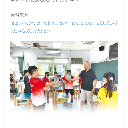
資料來源：
https://www.chinatimes.com/newspapers/202006140
00574-260107?chdtv