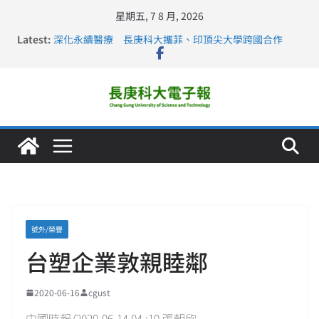
星期五, 7 8 月, 2026
Latest:
深化永續醫療 長庚科大攜菲、印頂尖大學跨國合作
長庚科大訪凱瑟醫療集團、美容學校收穫豐
跨海築夢 長庚科大赴美直擊健康平權與智慧照護實踐
仁德醫專與長庚科大締結策略聯盟 培育護理尖兵
長庚科大連四年穩居《遠見》醫學大學第5名 辦學實力再
獲肯定
號外/榮譽
台塑企業敦親睦鄰
2020-06-16
cgust
中國時報/2020-06-14 04 :10 張朝欣