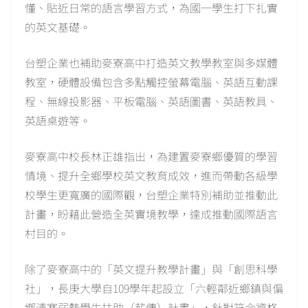
懂、貼近日常的語言學習方式，為國一學生打下扎實
的英文基礎。
台塑企業也補助麥寮高中打造英文教學教室與多媒體
教室，硬體設備包含多點觸控螢幕電腦、英語互動課
程、無線投影器、平板電腦、英語圖書、英語教具、
英語桌遊等。
麥寮高中校長林正雄指出，為建置麥寮鄉優質的學習
情境、提升全鄉學校英文教育成效，進而帶動各級學
校學生更寬廣的國際觀，台塑企業特別補助並推動此
計畫，盼藉此營造全英實境教學，達成推動國際語言
村目的。
除了麥寮高中的「英文提升教學計畫」與「創思科學
社」，長庚大學自109學年起設立「六輕鄰近鄉鎮與偏
鄉清寒弱勢學生扶助（薪傳）計畫」，針對符合資格