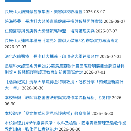
長庚科大訪凱瑟醫療集團、美容學校收穫豐
2026-08-07
跨海築夢 長庚科大赴美直擊健康平權與智慧照護實踐
2026-08-07
仁德醫專與長庚科大締結策略聯盟 培育護理尖兵
2026-07-07
長庚科大連四年穩居《遠見》醫學大學第5名 辦學實力再獲肯定
2026-07-03
深化永續醫療 長庚科大攜菲、印頂尖大學跨國合作
2026-07-01
長庚科大護理系勇奪2026羅馬尼亞歐洲盃國際發明展雙金牌暨雙特
別獎 AI智慧照護與護理教育創新獲國際肯定
2026-07-01
【活動紀實】清華大學焦傳金特聘教授，蒞校分享「如何重新設計
大一年」
2026-06-30
本校舉辦「教師資格審查法規與實務作業流程解析」說明會
2026-
06-30
本校辦理「發文格式及常見錯誤態樣」教育訓練
2026-06-30
本校辦理114學年度請採購、收料及檢驗、固定資產管理及驗收作業
教育訓練，強化同仁實務能力
2026-06-30