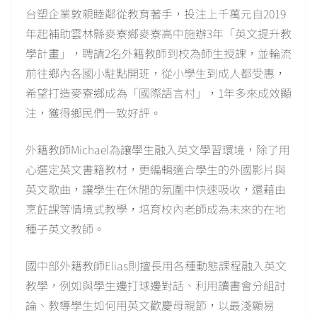
台塑企業敦親睦鄰從教育著手，投注上千萬元自2019
年起補助雲林縣麥寮鄉麥寮高中施辦3年「英文提升教
學計畫」，聘請2名外籍教師到校為師生授課，並輪流
前往鄉內各國小駐點開班，從小學生到成人都受惠，
希望打造麥寮鄉成為「國際語言村」，1年多來成效顯
注，獲得鄉民們一致好評。
外籍教師Michael為讓學生融入英文學習環境，除了用
心選定英文書籍教材，更編輯適合學生的外國影片與
英文歌曲，讓學生在休閒的氛圍中快速吸收，還藉由
烹飪課等情境式教學，培育校內老師成為未來的在地
種子英文教師。
國中部外籍教師Elias則擅長用各種動態課程融入英文
教學，例如與學生邊打球邊對話、利用讀書會分組討
論、教導學生如何用英文歡慶母親節，以最淺顯易