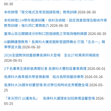
06-30
本校辦理「發文格式及常見錯誤態樣」教育訓練
2026-06-30
本校辦理114學年度請採購、收料及檢驗、固定資產管理及驗收作業
教育訓練，強化同仁實務能力
2026-06-30
臺灣山苦瓜關鍵成分抑制口腔癌細胞之萃取與機制摘要
2026-06-30
AI翻轉護理教育！長庚科大攜安圖斯登國際舞台 打造「五合一」精
準學習大腦
2026-06-30
2026全國教保技藝競賽長庚科大登場 全台27校菁英同場競技
2026-06-01
2千名畢業生換新裝勇闖社會 長庚科大雙校區畢業典禮
2026-06-01
長庚科大推青銀共學音樂劇場 結合長照與藝術療育
2026-05-26
長庚科大38週年校慶登場 新式學位袍時尚走秀驚艷全場
2026-05-
25
「承光而行 以護為名」 長庚科大護理系加冠典禮溫馨登場
2026-
05-25