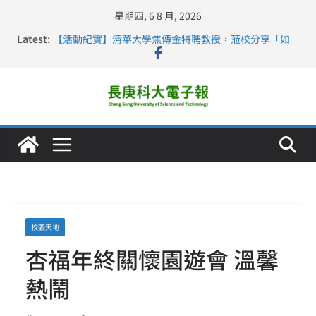
星期四, 6 8 月, 2026
Latest:
【活動紀實】清華大學焦傳金特聘教授，蒞校分享「如
何重新設計大一年」
仁德醫專與長庚科大締結策略聯盟 培育護理尖兵
長庚科大連四年穩居《遠見》醫學大學第5名 辦學實力再
獲肯定
深化永續醫療 長庚科大攜菲、印頂尖大學跨國合作
長庚科大護理系勇奪2026羅馬尼亞歐洲盃國際發明展雙
金牌暨雙特別獎 AI智慧照護與護理教育創新獲國際肯定
校園天地
杏福年終關懷園遊會 溫馨
熱鬧