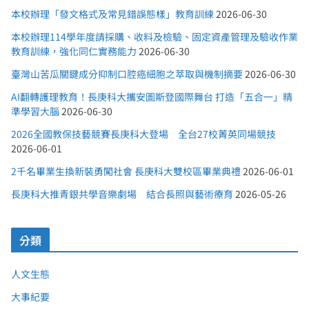
本校辦理「發文格式及常見錯誤態樣」教育訓練
2026-06-30
本校辦理114學年度請採購、收料及檢驗、固定資產管理及驗收作業
教育訓練，強化同仁實務能力
2026-06-30
臺灣山苦瓜關鍵成分抑制口腔癌細胞之萃取與機制摘要
2026-06-30
AI翻轉護理教育！長庚科大攜安圖斯登國際舞台 打造「五合一」精
準學習大腦
2026-06-30
2026全國教保技藝競賽長庚科大登場 全台27校菁英同場競技
2026-06-01
2千名畢業生換新裝勇闖社會 長庚科大雙校區畢業典禮
2026-06-01
長庚科大推青銀共學音樂劇場 結合長照與藝術療育
2026-05-26
分類
人文生態
大事紀要