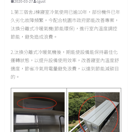
2020-03-27
cgust
1.第三宿舍J棟寢室冷氣使用已逾10年，部份機件已年
久劣化故障頻繁，今配合桃園市政府節能改善專案，
汰換分離式冷暖氣機(節能環保)，進行室內溫度調控
節能，避免造成浪費。
2.汰換分離式冷暖氣機後，期能使設備能保持最佳化
運轉狀態，以提升設備使用效率，改善寢室內溫度舒
適度，節省冷氣用電量避免浪費，以達到節能減碳目
的。