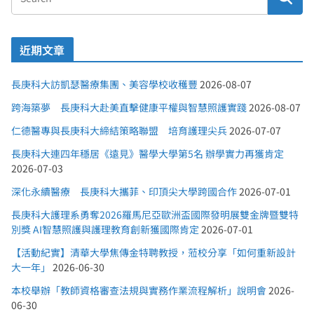
近期文章
長庚科大訪凱瑟醫療集團、美容學校收穫豐
2026-08-07
跨海築夢 長庚科大赴美直擊健康平權與智慧照護實踐
2026-08-07
仁德醫專與長庚科大締結策略聯盟 培育護理尖兵
2026-07-07
長庚科大連四年穩居《遠見》醫學大學第5名 辦學實力再獲肯定
2026-07-03
深化永續醫療 長庚科大攜菲、印頂尖大學跨國合作
2026-07-01
長庚科大護理系勇奪2026羅馬尼亞歐洲盃國際發明展雙金牌暨雙特
別獎 AI智慧照護與護理教育創新獲國際肯定
2026-07-01
【活動紀實】清華大學焦傳金特聘教授，蒞校分享「如何重新設計
大一年」
2026-06-30
本校舉辦「教師資格審查法規與實務作業流程解析」說明會
2026-
06-30