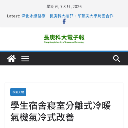
星期五, 7 8 月, 2026
Latest:
深化永續醫療 長庚科大攜菲、印頂尖大學跨國合作
長庚科大訪凱瑟醫療集團、美容學校收穫豐
跨海築夢 長庚科大赴美直擊健康平權與智慧照護實踐
仁德醫專與長庚科大締結策略聯盟 培育護理尖兵
長庚科大連四年穩居《遠見》醫學大學第5名 辦學實力再
獲肯定
校園天地
學生宿舍寢室分離式冷暖
氣機氣冷式改善