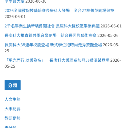
準學習大腦
2026-06-30
2026全國教保技藝競賽長庚科大登場 全台27校菁英同場競技
2026-06-01
2千名畢業生換新裝勇闖社會 長庚科大雙校區畢業典禮
2026-06-01
長庚科大推青銀共學音樂劇場 結合長照與藝術療育
2026-05-26
長庚科大38週年校慶登場 新式學位袍時尚走秀驚艷全場
2026-05-
25
「承光而行 以護為名」 長庚科大護理系加冠典禮溫馨登場
2026-
05-25
分類
人文生態
大事紀要
教研動態
未分類