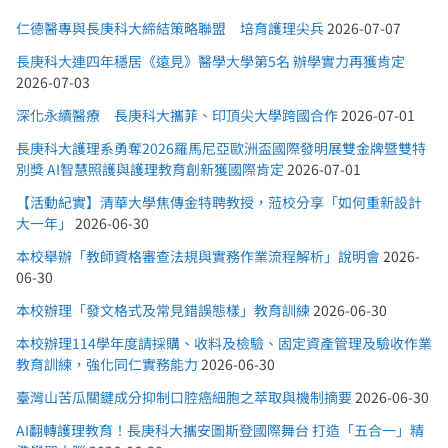
仁德醫專與長庚科大締結策略聯盟 培育護理尖兵
2026-07-07
長庚科大連四年穩居《遠見》醫學大學第5名 辦學實力再獲肯定
2026-07-03
深化永續醫療 長庚科大攜菲、印頂尖大學跨國合作
2026-07-01
長庚科大護理系勇奪2026羅馬尼亞歐洲盃國際發明展雙金牌暨雙特
別獎 AI智慧照護與護理教育創新獲國際肯定
2026-07-01
【活動紀實】清華大學焦傳金特聘教授，蒞校分享「如何重新設計
大一年」
2026-06-30
本校舉辦「教師資格審查法規與實務作業流程解析」說明會
2026-
06-30
本校辦理「發文格式及常見錯誤態樣」教育訓練
2026-06-30
本校辦理114學年度請採購、收料及檢驗、固定資產管理及驗收作業
教育訓練，強化同仁實務能力
2026-06-30
臺灣山苦瓜關鍵成分抑制口腔癌細胞之萃取與機制摘要
2026-06-30
AI翻轉護理教育！長庚科大攜安圖斯登國際舞台 打造「五合一」精