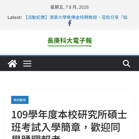
星期五, 7 8 月, 2026
Latest:
【活動紀實】清華大學焦傳金特聘教授，蒞校分享「如
何重新設計大一年」
仁德醫專與長庚科大締結策略聯盟 培育護理尖兵
長庚科大連四年穩居《遠見》醫學大學第5名 辦學實力再
獲肯定
深化永續醫療 長庚科大攜菲、印頂尖大學跨國合作
長庚科大護理系勇奪2026羅馬尼亞歐洲盃國際發明展雙
金牌暨雙特別獎 AI智慧照護與護理教育創新獲國際肯定
教研動態
109學年度本校研究所碩士
班考試入學簡章，歡迎同