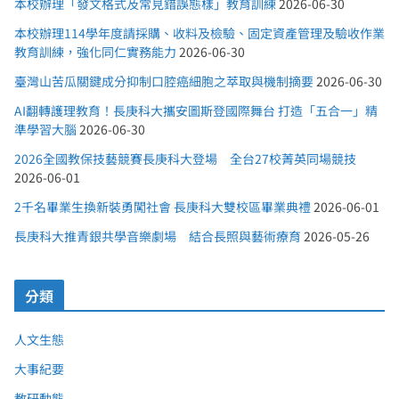
本校辦理「發文格式及常見錯誤態樣」教育訓練
2026-06-30
本校辦理114學年度請採購、收料及檢驗、固定資產管理及驗收作業
教育訓練，強化同仁實務能力
2026-06-30
臺灣山苦瓜關鍵成分抑制口腔癌細胞之萃取與機制摘要
2026-06-30
AI翻轉護理教育！長庚科大攜安圖斯登國際舞台 打造「五合一」精
準學習大腦
2026-06-30
2026全國教保技藝競賽長庚科大登場 全台27校菁英同場競技
2026-06-01
2千名畢業生換新裝勇闖社會 長庚科大雙校區畢業典禮
2026-06-01
長庚科大推青銀共學音樂劇場 結合長照與藝術療育
2026-05-26
分類
人文生態
大事紀要
教研動態