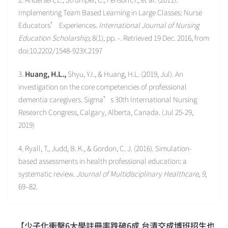
Implementing Team Based Learning in Large Classes: Nurse
Educators’ Experiences.
International Journal of Nursing
Education Scholarship
, 8(1), pp. -. Retrieved 19 Dec. 2016, from
doi:10.2202/1548-923X.2197
3.
Huang, H.L.,
Shyu, Y.I., & Huang, H.L. (2019, Jul). An
investigation on the core competencies of professional
dementia caregivers. Sigma’s 30th International Nursing
Research Congress, Calgary, Alberta, Canada. (Jul 25-29,
2019)
4. Ryall, T., Judd, B. K., & Gordon, C. J. (2016). Simulation-
based assessments in health professional education: a
systematic review.
Journal of Multidisciplinary Healthcare, 9
,
69–82.
【少子化衝擊6大學註冊率跌破6成 台清交成博班招生也