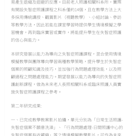
易產生退縮及迴避的反應。目前老人照護相關科系所，實際
有開設失智症照護課程之科系僅約14個，且在教學方法上大
多採用傳統講授、觀賞影片（視聽教學）、小組討論、參訪
等教學方法，因此若能在課室學習時提供學生情境模擬之學
習機會，再到臨床實習或實作，將能提升學生在失智症照護
的信心與能力。
本研究發展以能力為導向之失智症照護課程，混合使用情境
模擬教學與團隊導向學習兩種教學策略，提升學生於失智症
個案的照顧知識及技巧，並加強行為問題處理效能，以及照
顧過程之問題處理能力。期望發展以能力為導向的失智症照
護創新課程，做為未來老人長照相關科系或臨床照護人員實
施失智症照護課程之參考。
第二年研究成果:
一、已完成教學教案影片拍攝，單元分別為「日常生活照護-
失智症個案不願意洗澡」、「行為問題處理-日間照護中心的
失智症個案有收藏癖」等之情境模擬教學影片，可作為未來