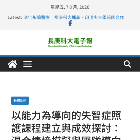
星期五, 7 8 月, 2026
Latest:
深化永續醫療 長庚科大攜菲、印頂尖大學跨國合作
長庚科大訪凱瑟醫療集團、美容學校收穫豐
跨海築夢 長庚科大赴美直擊健康平權與智慧照護實踐
仁德醫專與長庚科大締結策略聯盟 培育護理尖兵
長庚科大連四年穩居《遠見》醫學大學第5名 辦學實力再
獲肯定
教研動態
以能力為導向的失智症照
護課程建立與成效探討：