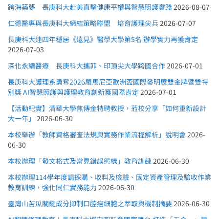
跨海築夢 長庚科大赴美直擊健康平權與智慧照護實踐
2026-08-07
仁德醫專與長庚科大締結策略聯盟 培育護理尖兵
2026-07-07
長庚科大連四年穩居《遠見》醫學大學第5名 辦學實力再獲肯定
2026-07-03
深化永續醫療 長庚科大攜菲、印頂尖大學跨國合作
2026-07-01
長庚科大護理系勇奪2026羅馬尼亞歐洲盃國際發明展雙金牌暨雙特
別獎 AI智慧照護與護理教育創新獲國際肯定
2026-07-01
【活動紀實】清華大學焦傳金特聘教授，蒞校分享「如何重新設計
大一年」
2026-06-30
本校舉辦「教師資格審查法規與實務作業流程解析」說明會
2026-
06-30
本校辦理「發文格式及常見錯誤態樣」教育訓練
2026-06-30
本校辦理114學年度請採購、收料及檢驗、固定資產管理及驗收作業
教育訓練，強化同仁實務能力
2026-06-30
臺灣山苦瓜關鍵成分抑制口腔癌細胞之萃取與機制摘要
2026-06-30