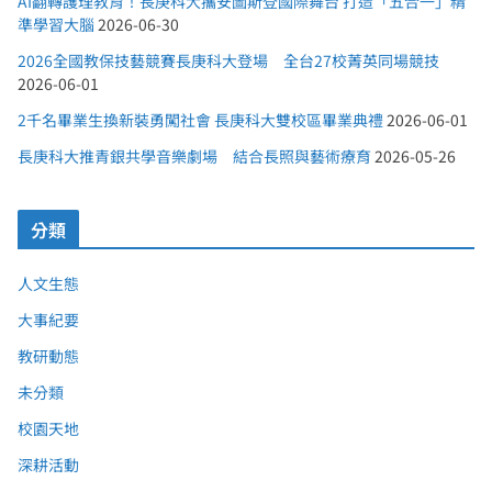
AI翻轉護理教育！長庚科大攜安圖斯登國際舞台 打造「五合一」精
準學習大腦
2026-06-30
2026全國教保技藝競賽長庚科大登場 全台27校菁英同場競技
2026-06-01
2千名畢業生換新裝勇闖社會 長庚科大雙校區畢業典禮
2026-06-01
長庚科大推青銀共學音樂劇場 結合長照與藝術療育
2026-05-26
分類
人文生態
大事紀要
教研動態
未分類
校園天地
深耕活動