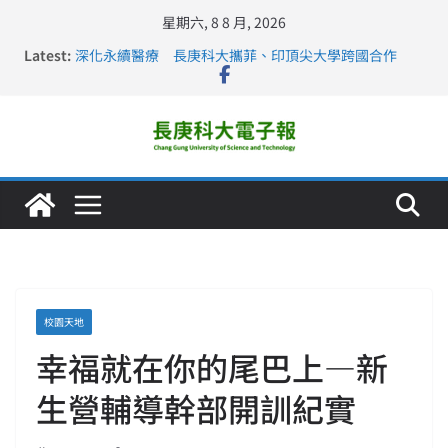
星期六, 8 8 月, 2026
Latest:
深化永續醫療 長庚科大攜菲、印頂尖大學跨國合作
長庚科大訪凱瑟醫療集團、美容學校收穫豐
跨海築夢 長庚科大赴美直擊健康平權與智慧照護實踐
仁德醫專與長庚科大締結策略聯盟 培育護理尖兵
長庚科大連四年穩居《遠見》醫學大學第5名 辦學實力再
獲肯定
校園天地
幸福就在你的尾巴上—新
生營輔導幹部開訓紀實