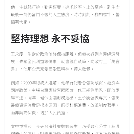
他一生誠懇打拚，勤勞樸實，追求效率、止於至善，到生命
最後一刻仍奮鬥不懈的人生態度，時時刻刻，猶如標竿，警
惕著大家。
堅持理想 永不妥協
王永慶一生對於政治始終保持距離，但每次遇到有違經濟發
展、攸關全民利益等情事，就會親自執筆，向政府上「萬言
書」，他那企業家愛國愛民精神，讓人敬佩。
例如：2000年總統大選前，他舉行記者會強調環保、經濟與
兩岸政策，主張台灣應放棄兩國論、修正戒急用忍、開放兩
岸三通。同年，健保面臨財務危機，王永慶發表專文，強調
醫療資源浪費是根本原因，應從杜絕浪費、改革制度著手，
而非調高保費、增加人民負擔。
文中並提及，今天台灣社會弊端叢生，乃受政府公共工程漏
洞流失的不法之財毒害所致，若能徹底改革，將為社會革新