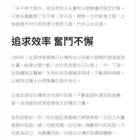
「永不停下腳步」是各界對王永慶和台塑集團的既定印象。
17歲在嘉義開了生平第一家米店，開啟一生的創業之路，之
後經營木材行再到建立塑膠王國，仍未以此自滿。
追求效率 奮鬥不懈
1994年，在雲林麥寮進行台灣有史以來最大規模的填海造陸
計畫，創建台塑六輕，成功垂直整合石化業上、中、下游，
並陸續跨足醫療、生物科技及鋼鐵等領域，不斷與時俱進，
以維持並擴大台塑集團的領先地位。
企業足跡從台灣逐步向海外拓展，不斷創造利潤及就業機
會，成為國家經濟發展強大的穩定力量。
直到長眠前一刻，他仍遠赴美國進行業務考察，正如王永慶
最愛的長跑一樣，他是用盡一生在做一場劃時代的長跑，不
但是為自己、為集團而跑，也跑出台灣的奇蹟與驕傲。