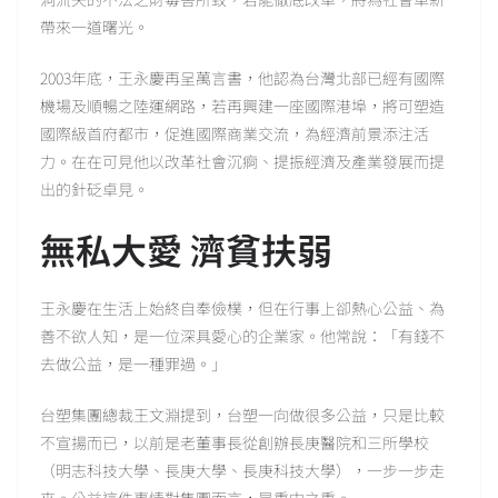
帶來一道曙光。
2003年底，王永慶再呈萬言書，他認為台灣北部已經有國際
機場及順暢之陸運網路，若再興建一座國際港埠，將可塑造
國際級首府都市，促進國際商業交流，為經濟前景添注活
力。在在可見他以改革社會沉痾、提振經濟及產業發展而提
出的針砭卓見。
無私大愛 濟貧扶弱
王永慶在生活上始終自奉儉樸，但在行事上卻熱心公益、為
善不欲人知，是一位深具愛心的企業家。他常說：「有錢不
去做公益，是一種罪過。」
台塑集團總裁王文淵提到，台塑一向做很多公益，只是比較
不宣揚而已，以前是老董事長從創辦長庚醫院和三所學校
（明志科技大學、長庚大學、長庚科技大學），一步一步走