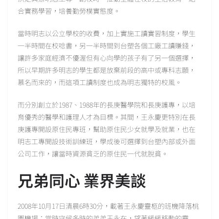
合實務學習，培養勤勞樸實態度。
當時明志以公立學校的收費，加上實施工讀實習制度，學生
一半時間在校唸書，另一半時間到台塑各個工廠工讀賺錢，
讓許多家庭經濟不優渥但有心向學的孩子有了另一個選擇，
所以早期許多明志的學生都是放棄前段的高中或專科志願，
慕名而來的，而這項工讀制度也成為明志獨特的校風。
而分別創立於1987、1988年的長庚醫學院和長庚護專，以培
育優秀的醫學和護理人才為目標。其間，王永慶更特別在長
庚護專開設原住民專班，幫助原住民少女就學及就業，也在
明志工專開設技術訓練班，學成後可選擇到台塑內部或外面
公司工作，讓當時資源貧乏的原住民一代就脫貧。
兄弟同心 業界美談
2008年10月17日清晨6時30分，載著王永慶靈柩的班機降落桃
園機場；當時守候多時的弟弟王永在，望著緩緩移動的靈