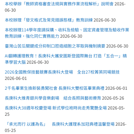
本校舉辦「教師資格審查法規與實務作業流程解析」說明會
2026-
06-30
本校辦理「發文格式及常見錯誤態樣」教育訓練
2026-06-30
本校辦理114學年度請採購、收料及檢驗、固定資產管理及驗收作業
教育訓練，強化同仁實務能力
2026-06-30
臺灣山苦瓜關鍵成分抑制口腔癌細胞之萃取與機制摘要
2026-06-30
AI翻轉護理教育！長庚科大攜安圖斯登國際舞台 打造「五合一」精
準學習大腦
2026-06-30
2026全國教保技藝競賽長庚科大登場 全台27校菁英同場競技
2026-06-01
2千名畢業生換新裝勇闖社會 長庚科大雙校區畢業典禮
2026-06-01
長庚科大推青銀共學音樂劇場 結合長照與藝術療育
2026-05-26
長庚科大38週年校慶登場 新式學位袍時尚走秀驚艷全場
2026-05-
25
「承光而行 以護為名」 長庚科大護理系加冠典禮溫馨登場
2026-
05-25