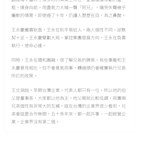
柩，撲身向前，用盡氣力大喊一聲「阿兄」，痛哭失聲幾乎
癱軟的情景，即使過了十年，仍讓人歷歷在目，為之鼻酸。
王永慶嚴肅耿直，王永在則平易近人，兩人個性不同，卻默
契十足，王永慶擘劃大局，掌控集團發展方向，王永在負責
執行，使命必達。
同時，王永在隨和圓融，很了解兄長的脾氣，有些事雖和王
永慶意見相左，但不會意氣用事，轉過頭仍會確實執行兄長
所訂的政策。
王文淵說，早期台灣企業，代表人都只有一位，所以他的伯
父是董事長，大家都以他為主，他父親就比較低調，其實兩
兄弟個性有非常大的互補，這在台灣的企業界很少看到，兄
弟會這麼合作無間，五十多年來，都一起共事、一起經營企
業，企業界沒有第二個。