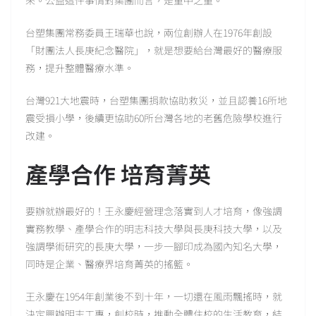
來。公益這件事情對集團而言，是重中之重。
台塑集團常務委員王瑞華也說，兩位創辦人在1976年創設
「財團法人長庚紀念醫院」，就是想要給台灣最好的醫療服
務，提升整體醫療水準。
台灣921大地震時，台塑集團捐款協助救災，並且認養16所地
震受損小學，後續更協助60所台灣各地的老舊危險學校進行
改建。
產學合作 培育菁英
要辦就辦最好的！王永慶經營理念落實到人才培育，像強調
實務教學、產學合作的明志科技大學與長庚科技大學，以及
強調學術研究的長庚大學，一步一腳印成為國內知名大學，
同時是企業、醫療界培育菁英的搖籃。
王永慶在1954年創業後不到十年，一切還在風雨飄搖時，就
決定興辦明志工專，創校時，推動全體住校的生活教育，結