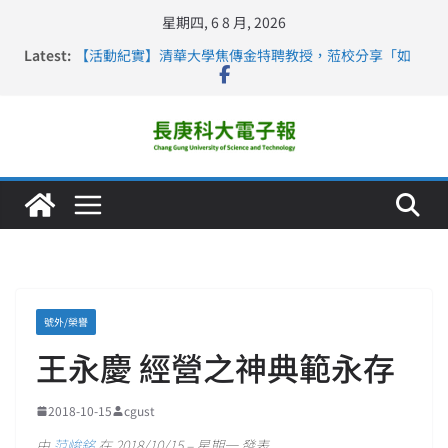
星期四, 6 8 月, 2026
Latest:
【活動紀實】清華大學焦傳金特聘教授，蒞校分享「如
何重新設計大一年」
仁德醫專與長庚科大締結策略聯盟 培育護理尖兵
長庚科大連四年穩居《遠見》醫學大學第5名 辦學實力再
獲肯定
深化永續醫療 長庚科大攜菲、印頂尖大學跨國合作
長庚科大護理系勇奪2026羅馬尼亞歐洲盃國際發明展雙
金牌暨雙特別獎 AI智慧照護與護理教育創新獲國際肯定
號外/榮譽
王永慶 經營之神典範永存
2018-10-15
cgust
由
范峻銘
在 2018/10/15 – 星期一 發表