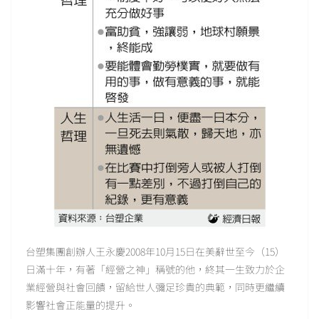
台塑集團創辦人王永慶2008年10月15日在美辭世至今（15）
日滿十年，有著「經營之神」稱號的他，終其一生致力於企
業經營與社會回饋，留給世人彌足珍貴的典範，同時更繼續
影響社會正能量的提升。