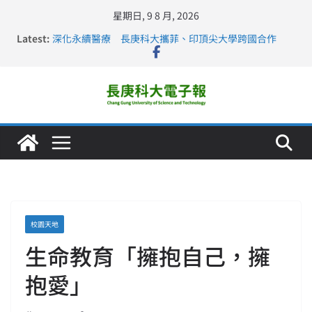
星期日, 9 8 月, 2026
Latest:
深化永續醫療 長庚科大攜菲、印頂尖大學跨國合作
長庚科大訪凱瑟醫療集團、美容學校收穫豐
跨海築夢 長庚科大赴美直擊健康平權與智慧照護實踐
仁德醫專與長庚科大締結策略聯盟 培育護理尖兵
長庚科大連四年穩居《遠見》醫學大學第5名 辦學實力再
獲肯定
校園天地
生命教育「擁抱自己，擁
抱愛」