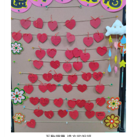
互動攞攤-遠方的祝福