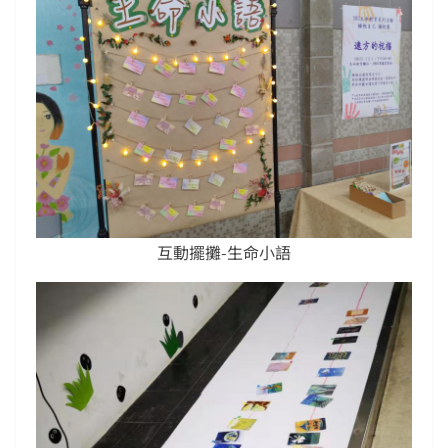
互動擺攤-生命小語