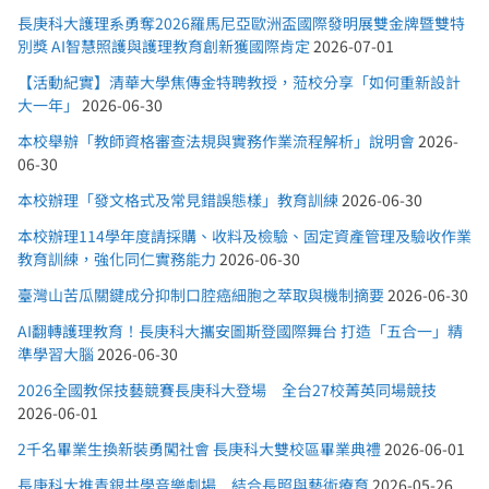
長庚科大護理系勇奪2026羅馬尼亞歐洲盃國際發明展雙金牌暨雙特
別獎 AI智慧照護與護理教育創新獲國際肯定
2026-07-01
【活動紀實】清華大學焦傳金特聘教授，蒞校分享「如何重新設計
大一年」
2026-06-30
本校舉辦「教師資格審查法規與實務作業流程解析」說明會
2026-
06-30
本校辦理「發文格式及常見錯誤態樣」教育訓練
2026-06-30
本校辦理114學年度請採購、收料及檢驗、固定資產管理及驗收作業
教育訓練，強化同仁實務能力
2026-06-30
臺灣山苦瓜關鍵成分抑制口腔癌細胞之萃取與機制摘要
2026-06-30
AI翻轉護理教育！長庚科大攜安圖斯登國際舞台 打造「五合一」精
準學習大腦
2026-06-30
2026全國教保技藝競賽長庚科大登場 全台27校菁英同場競技
2026-06-01
2千名畢業生換新裝勇闖社會 長庚科大雙校區畢業典禮
2026-06-01
長庚科大推青銀共學音樂劇場 結合長照與藝術療育
2026-05-26