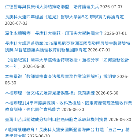
仁德醫專與長庚科大締結策略聯盟 培育護理尖兵
2026-07-07
長庚科大連四年穩居《遠見》醫學大學第5名 辦學實力再獲肯定
2026-07-03
深化永續醫療 長庚科大攜菲、印頂尖大學跨國合作
2026-07-01
長庚科大護理系勇奪2026羅馬尼亞歐洲盃國際發明展雙金牌暨雙特
別獎 AI智慧照護與護理教育創新獲國際肯定
2026-07-01
【活動紀實】清華大學焦傳金特聘教授，蒞校分享「如何重新設計
大一年」
2026-06-30
本校舉辦「教師資格審查法規與實務作業流程解析」說明會
2026-
06-30
本校辦理「發文格式及常見錯誤態樣」教育訓練
2026-06-30
本校辦理114學年度請採購、收料及檢驗、固定資產管理及驗收作業
教育訓練，強化同仁實務能力
2026-06-30
臺灣山苦瓜關鍵成分抑制口腔癌細胞之萃取與機制摘要
2026-06-30
AI翻轉護理教育！長庚科大攜安圖斯登國際舞台 打造「五合一」精
準學習大腦
2026-06-30