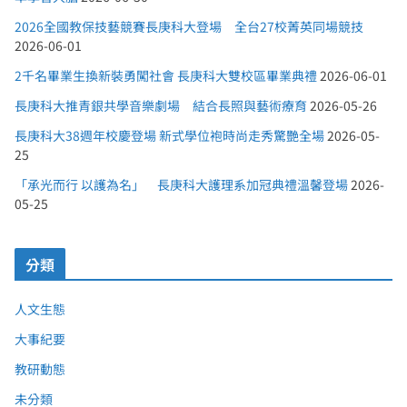
2026全國教保技藝競賽長庚科大登場 全台27校菁英同場競技
2026-06-01
2千名畢業生換新裝勇闖社會 長庚科大雙校區畢業典禮
2026-06-01
長庚科大推青銀共學音樂劇場 結合長照與藝術療育
2026-05-26
長庚科大38週年校慶登場 新式學位袍時尚走秀驚艷全場
2026-05-
25
「承光而行 以護為名」 長庚科大護理系加冠典禮溫馨登場
2026-
05-25
分類
人文生態
大事紀要
教研動態
未分類