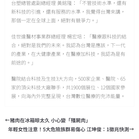
台塑總管處副總經理 黃銘隆：「不管技術水準，還有
新科技的引進，還有服務的水準，我覺得台灣來講，
那個一定在全球上面，絕對有競爭力。」
佳世達醫材事業群總經理 楊宏培：「醫療跟科技的結
合，絕對是我們的未來。我認為台灣是應該，下一代
的產業，在大健康產業，在醫療加科技，我認為是有
前途的。」
醫院結合科技及生技3大方向，500家企業、醫院、65
家的頂尖科技大廠聯手，共1900個展位、12個國家參
展，向海內外完整呈現，台灣數位醫療的充沛能量。
豬肉在冰箱晾太久 小心變「殭屍肉」
年輕女性注意！5大危險族群易傷心 江坤俊：1徵兆快測