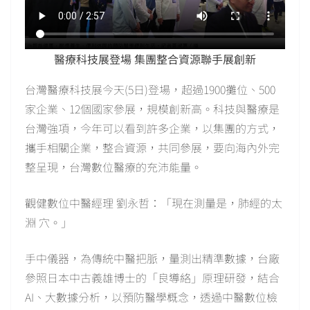
醫療科技展登場 集團整合資源聯手展創新
台灣醫療科技展今天(5日)登場，超過1900攤位、500
家企業、12個國家參展，規模創新高。科技與醫療是
台灣強項，今年可以看到許多企業，以集團的方式，
攜手相關企業，整合資源，共同參展，要向海內外完
整呈現，台灣數位醫療的充沛能量。
觀健數位中醫經理 劉永哲：「現在測量是，肺經的太
淵 穴。」
手中儀器，為傳統中醫把脈，量測出精準數據，台廠
參照日本中古義雄博士的「良導絡」原理研發，結合
AI、大數據分析，以預防醫學概念，透過中醫數位檢