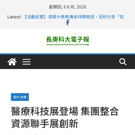
星期四, 6 8 月, 2026
Latest:
【活動紀實】清華大學焦傳金特聘教授，蒞校分享「如
何重新設計大一年」
仁德醫專與長庚科大締結策略聯盟 培育護理尖兵
長庚科大連四年穩居《遠見》醫學大學第5名 辦學實力再
獲肯定
深化永續醫療 長庚科大攜菲、印頂尖大學跨國合作
長庚科大護理系勇奪2026羅馬尼亞歐洲盃國際發明展雙
金牌暨雙特別獎 AI智慧照護與護理教育創新獲國際肯定
號外/榮譽
醫療科技展登場 集團整合
資源聯手展創新