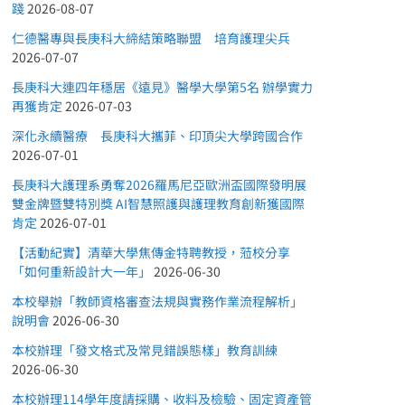
踐
2026-08-07
仁德醫專與長庚科大締結策略聯盟 培育護理尖兵
2026-07-07
長庚科大連四年穩居《遠見》醫學大學第5名 辦學實力
再獲肯定
2026-07-03
深化永續醫療 長庚科大攜菲、印頂尖大學跨國合作
2026-07-01
長庚科大護理系勇奪2026羅馬尼亞歐洲盃國際發明展
雙金牌暨雙特別獎 AI智慧照護與護理教育創新獲國際
肯定
2026-07-01
【活動紀實】清華大學焦傳金特聘教授，蒞校分享
「如何重新設計大一年」
2026-06-30
本校舉辦「教師資格審查法規與實務作業流程解析」
說明會
2026-06-30
本校辦理「發文格式及常見錯誤態樣」教育訓練
2026-06-30
本校辦理114學年度請採購、收料及檢驗、固定資產管