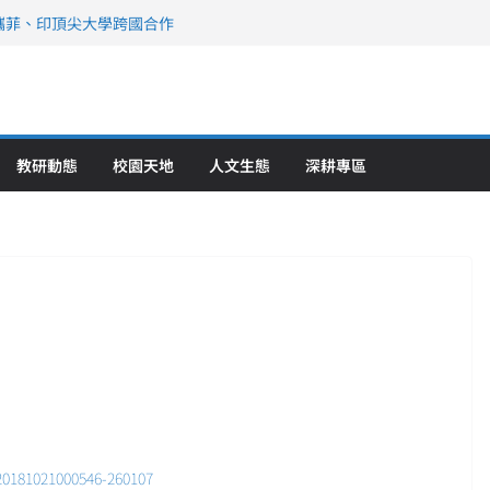
攜菲、印頂尖大學跨國合作
、美容學校收穫豐
直擊健康平權與智慧照護實踐
策略聯盟 培育護理尖兵
》醫學大學第5名 辦學實力再獲肯定
教研動態
校園天地
人文生態
深耕專區
20181021000546-260107