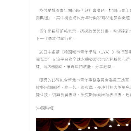
為鼓勵桃園青年關心時代與社會議題，桃園市青年事
揚典禮」，其中桃園時代青年行動家有88組參與徵選
青年局長顏蔚慈表示，透過政策與計畫，希望達到
下一代勇於付諸行動。
20日中邀請《韓國城市青年學院（UYA）》執行董事暨亞
國際青年交流平台為全球永續發展努力的經驗與心得，此外
樣」等2場座談，讓青年們激盪、分享經驗。
獲獎的15隊包含新北市青年事務委員會委員王逸聖
放夢飛翔團隊、寨一起，很柬單、長庚科技大學星兒
捷科技、復興食農團隊、米克斯節奏舞蹈表演團、思
(中國時報)