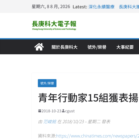
星期六, 8 8 月, 2026
Latest:
深化永續醫療 長庚科大
長庚科大訪凱瑟醫療集團
跨海築夢 長庚科大赴美
仁德醫專與長庚科大締結
長庚科大連四年穩居《遠見
關於長庚科大
號外/榮譽
大事紀要
號外/榮譽
青年行動家15組獲表揚
2018-10-23
cgust
由
范峻銘
在 2018/10/23 – 星期二 發表
資料來源:
https://www.chinatimes.com/newspapers/