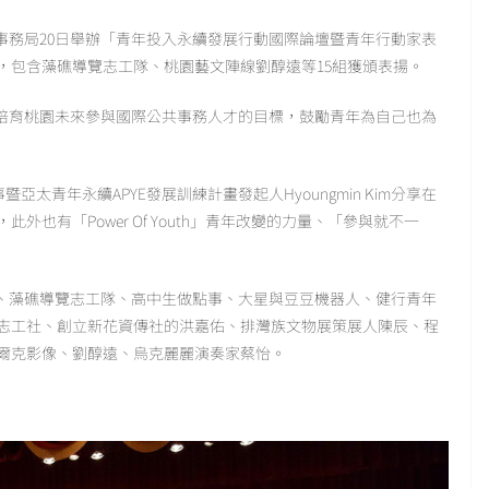
務局20日舉辦「青年投入永續發展行動國際論壇暨青年行動家表
，包含藻礁導覽志工隊、桃園藝文陣線劉醇遠等15組獲頒表揚。
培育桃園未來參與國際公共事務人才的目標，鼓勵青年為自己也為
太青年永續APYE發展訓練計畫發起人Hyoungmin Kim分享在
也有「Power Of Youth」青年改變的力量、「參與就不一
、藻礁導覽志工隊、高中生做點事、大星與豆豆機器人、健行青年
志工社、創立新花資傳社的洪嘉佑、排灣族文物展策展人陳辰、程
爾克影像、劉醇遠、烏克麗麗演奏家蔡怡。