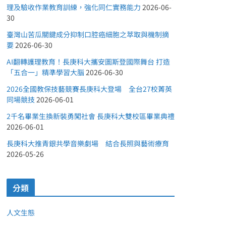
理及驗收作業教育訓練，強化同仁實務能力
2026-06-
30
臺灣山苦瓜關鍵成分抑制口腔癌細胞之萃取與機制摘
要
2026-06-30
AI翻轉護理教育！長庚科大攜安圖斯登國際舞台 打造
「五合一」精準學習大腦
2026-06-30
2026全國教保技藝競賽長庚科大登場 全台27校菁英
同場競技
2026-06-01
2千名畢業生換新裝勇闖社會 長庚科大雙校區畢業典禮
2026-06-01
長庚科大推青銀共學音樂劇場 結合長照與藝術療育
2026-05-26
分類
人文生態